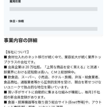
雇用形態
休日・休暇
事業内容の詳細
【当社について】

■ 食材仕入れのネット移行が続く中で、業容拡大が続く業界トッ
プクラスの会社です。

■ 会員企業は 20 万社超。「上質な商品を安く買える」と流通・
卸業界における認知度は高い。ＣＭ２局放映中。

■ 飲食店、スーパー、小売店、ホテル・旅館、弁当・給食業者、
食品商社、通販業者等から圧倒的支持を受け、 競合を寄せつけな
いユニークで独占的な地位を築いています。

■ 買い手がサイトに自動的に集まる仕組みが機能し、毎月1千社
超の新会員登録があります。

■ 食器・厨房機器等を取り扱う総合サイト(Bnet市場)や、アウト