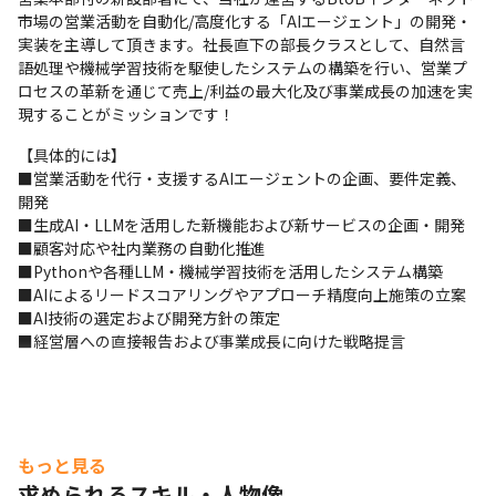
市場の営業活動を自動化/高度化する「AIエージェント」の開発・
実装を主導して頂きます。社長直下の部長クラスとして、自然言
語処理や機械学習技術を駆使したシステムの構築を行い、営業プ
ロセスの革新を通じて売上/利益の最大化及び事業成長の加速を実
現することがミッションです！
【具体的には】

■営業活動を代行・支援するAIエージェントの企画、要件定義、
開発

■生成AI・LLMを活用した新機能および新サービスの企画・開発

■顧客対応や社内業務の自動化推進

■Pythonや各種LLM・機械学習技術を活用したシステム構築

■AIによるリードスコアリングやアプローチ精度向上施策の立案

■AI技術の選定および開発方針の策定

■経営層への直接報告および事業成長に向けた戦略提言
もっと見る
求められるスキル・人物像