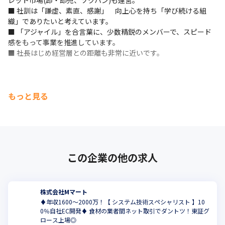
レット市場(卸・即売、ソクハン)も運営。

■ 社訓は「謙虚、素直、感謝」　向上心を持ち「学び続ける組
織」でありたいと考えています。

■ 「アジャイル」を合言葉に、少数精鋭のメンバーで、スピード
感をもって事業を推進しています。

■ 社長はじめ経営層との距離も非常に近いです。
もっと見る
この企業の他の求人
株式会社Mマート
♦年収1600～2000万！【 システム技術スペシャリスト 】10
0％自社EC開発♦ 食材の業者間ネット取引でダントツ！東証グ
ロース上場◎