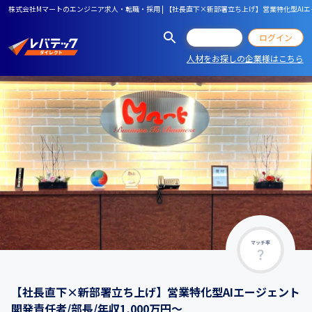
株式会社Mマートのエンジニア求人・転職・採用 | 【社長直下×新部署立ち上げ】営業特化型AIエー
会員登録
ログイン
人材をお探しの企業様はこちら
マッチ率
【社長直下×新部署立ち上げ】営業特化型AIエージェント
開発責任者/部長/年収1,000万円～