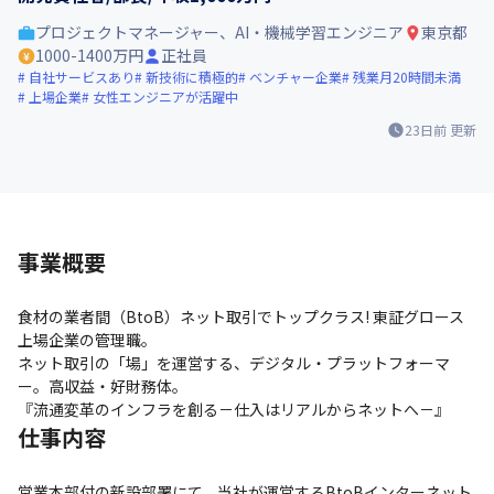
プロジェクトマネージャー、AI・機械学習エンジニア
東京都
1000-1400万円
正社員
自社サービスあり
新技術に積極的
ベンチャー企業
残業月20時間未満
上場企業
女性エンジニアが活躍中
23日前
更新
事業概要
食材の業者間（BtoB）ネット取引でトップクラス! 東証グロース
上場企業の管理職。

ネット取引の「場」を運営する、デジタル・プラットフォーマ
ー。高収益・好財務体。

『流通変革のインフラを創る－仕入はリアルからネットへ－』
仕事内容
営業本部付の新設部署にて、当社が運営するBtoBインターネット