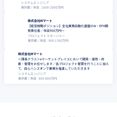
システムエンジニア
東京都
年収 :
1600
-
2000
万円
株式会社Mマート
【経営戦略ポジション】全社業務自動化基盤のAI・RPA開
こ
発責任者／年収900万円～
プロジェクトマネージャー
東京都
年収 :
900
-
1300
万円
株式会社Mマート
＜課長クラス＞eマーケットプレイスにおいて開発・運用・改
善・管理をお任せします／各プロジェクト管理を行うことに加え
こ
て、自らハンズオンで業務を推進していただきます
システムエンジニア
東京都
年収 :
600
-
800
万円