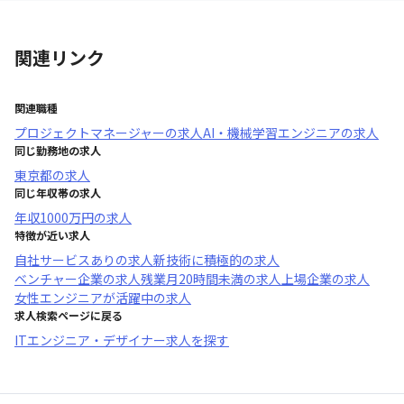
関連リンク
関連職種
プロジェクトマネージャー
の求人
AI・機械学習エンジニア
の求人
同じ勤務地の求人
東京都
の求人
同じ年収帯の求人
年収
1000万円
の求人
特徴が近い求人
自社サービスあり
の求人
新技術に積極的
の求人
ベンチャー企業
の求人
残業月20時間未満
の求人
上場企業
の求人
女性エンジニアが活躍中
の求人
求人検索ページに戻る
ITエンジニア・デザイナー求人を探す