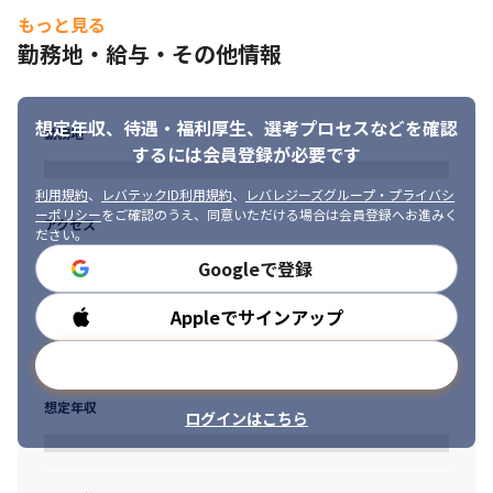
もっと見る
勤務地・給与・その他情報
想定年収、待遇・福利厚生、
選考プロセスなどを確認
勤務地
するには会員登録が必要です
利用規約
、
レバテックID利用規約
、
レバレジーズグループ・プライバシ
ーポリシー
をご確認のうえ、同意いただける場合は会員登録へお進みく
アクセス
ださい。
Googleで登録
Appleでサインアップ
勤務時間
メールアドレスで登録
想定年収
ログインはこちら