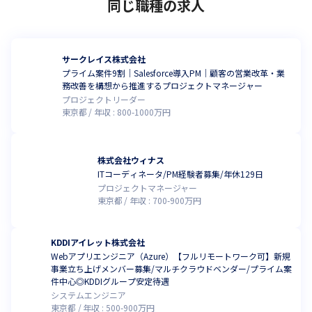
同じ職種の求人
サークレイス株式会社
プライム案件9割｜Salesforce導入PM｜顧客の営業改革・業
務改善を構想から推進するプロジェクトマネージャー
プロジェクトリーダー
東京都
年収 :
800
-
1000
万円
株式会社ウィナス
ITコーディネータ/PM経験者募集/年休129日
プロジェクトマネージャー
東京都
年収 :
700
-
900
万円
KDDIアイレット株式会社
Webアプリエンジニア（Azure）【フルリモートワーク可】新規
事業立ち上げメンバー募集/マルチクラウドベンダー/プライム案
件中心◎KDDIグループ安定待遇
システムエンジニア
東京都
年収 :
500
-
900
万円