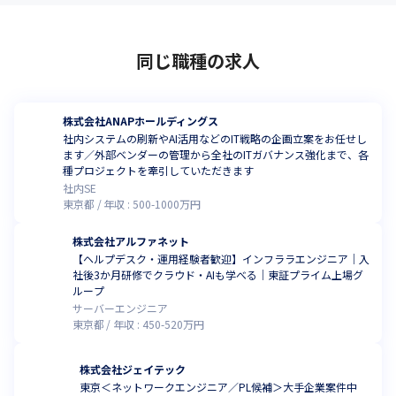
同じ職種の求人
株式会社ANAPホールディングス
社内システムの刷新やAI活用などのIT戦略の企画立案をお任せし
ます／外部ベンダーの管理から全社のITガバナンス強化まで、各
種プロジェクトを牽引していただきます
社内SE
東京都
年収 :
500
-
1000
万円
株式会社アルファネット
【ヘルプデスク・運用経験者歓迎】インフララエンジニア｜入
社後3か月研修でクラウド・AIも学べる｜東証プライム上場グ
ループ
サーバーエンジニア
東京都
年収 :
450
-
520
万円
株式会社ジェイテック
東京＜ネットワークエンジニア／PL候補＞大手企業案件中