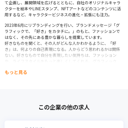
て企画し、展開領域を広げるとともに、自社のオリジナルキャラ
クターを絵本やLINEスタンプ、NFTアートなどのコンテンツに活
用するなど、キャラクタービジネスの進化・拡張にも注力。
2023年6月にリブランディングを行い、ブランドメッセージ「グ
ラフィックで、「好き」をカタチに。」のもと、ファッションで
はなく、その先にある豊かな暮らしを提案しています。

好きなものを聞くと、その⼈がどんな⼈かわかるように、「好
き」は、何よりの⾃⼰表現になる。⼈からどう思われるかは関係
ない。好きなもので⾃分を表現したい気持ちは、ファッション
や、ライフスタイルをもっと楽しくしてくれる。グラフィック
は、そんな「好き」という気持ちを後押しし、⽣活に取り⼊れら
もっと見る
れるカタチにしてくれる最⾼の⼿段だと、私たちグラニフは考え
ます。
この企業の他の求人