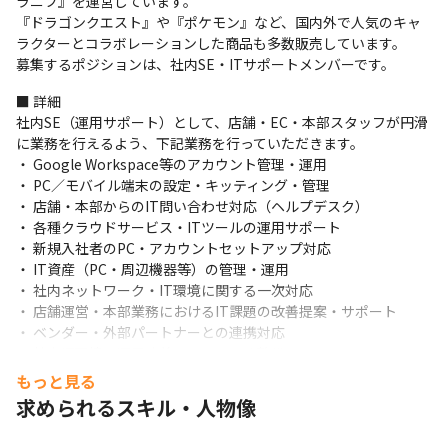
ラニフ』を運営しています。

『ドラゴンクエスト』や『ポケモン』など、国内外で人気のキャ
ラクターとコラボレーションした商品も多数販売しています。

募集するポジションは、社内SE・ITサポートメンバーです。
■ 詳細

社内SE（運用サポート）として、店舗・EC・本部スタッフが円滑
に業務を行えるよう、下記業務を行っていただきます。

・ Google Workspace等のアカウント管理・運用

・ PC／モバイル端末の設定・キッティング・管理

・ 店舗・本部からのIT問い合わせ対応（ヘルプデスク）

・ 各種クラウドサービス・ITツールの運用サポート

・ 新規入社者のPC・アカウントセットアップ対応

・ IT資産（PC・周辺機器等）の管理・運用

・ 社内ネットワーク・IT環境に関する一次対応

・ 店舗運営・本部業務におけるIT課題の改善提案・サポート

・ ベンダー・外部パートナーとの連携対応

・ 社内IT環境の運用改善・マニュアル整備
もっと見る
※人事評価制度では、テクノロジー職用の評価項目が設けていま
求められるスキル・人物像
す