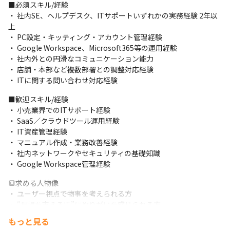
■ 募集背景

■必須スキル/経験

本ポジションは、社内SE（運用サポート）として、店舗スタッフ
・ 社内SE、ヘルプデスク、ITサポートいずれかの実務経験 2年以
や本部社員が安心して業務を行える環境づくりを担い、グラニフ
上

の事業成長を“IT”の側面から支える役割です。

・ PC設定・キッティング・アカウント管理経験

PC設定やアカウント管理、店舗からの問い合わせ対応など、現場
・ Google Workspace、Microsoft365等の運用経験

に近い立場で幅広く関わりながら、“現場を支えるIT”として活躍
・ 社内外との円滑なコミュニケーション能力

いただけます。
・ 店舗・本部など複数部署との調整対応経験

・ ITに関する問い合わせ対応経験
お客さまにより良いサービスを提供する目的でチームで成果を出
していきたいと考えています。
■歓迎スキル/経験

・ 小売業界でのITサポート経験

・ SaaS／クラウドツール運用経験

・ IT資産管理経験

・ マニュアル作成・業務改善経験

・ 社内ネットワークやセキュリティの基礎知識

・ Google Workspace管理経験
🔳求める人物像

・ ユーザー視点で物事を考えられる方

・ “現場を支えるIT”にやりがいを感じられる方

・ 店舗スタッフや本部社員と円滑にコミュニケーションを取れる
もっと見る
方
