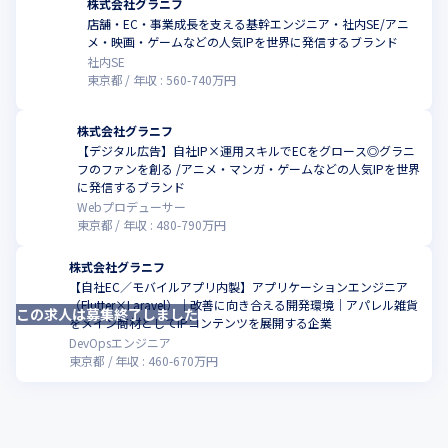
株式会社グラニフ
店舗・EC・事業成長を支える基幹エンジニア・社内SE/アニ
こ
メ・映画・ゲームなどの人気IPを世界に発信するブランド
社内SE
東京都
年収 :
560
-
740
万円
株式会社グラニフ
【デジタル広告】自社IP×運用スキルでECをグロース◎グラニ
フのファンを創る /アニメ・マンガ・ゲームなどの人気IPを世界
こ
に発信するブランド
Webプロデューサー
東京都
年収 :
480
-
790
万円
株式会社グラニフ
【自社EC／モバイルアプリ内製】アプリケーションエンジニア
（Flutter×Laravel）｜改善に向き合える開発環境｜アパレル雑貨
この求人は募集終了しました
こ
をメイン商材としてIPコンテンツを展開する企業
DevOpsエンジニア
東京都
年収 :
460
-
670
万円