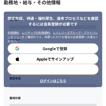
勤務地・給与・その他情報
・ 困っている人をサポートすることが好きな方

・ 課題に対して柔軟に対応し、前向きに改善提案できる方

・ チームで協力しながら業務を進められる方

想定年収、待遇・福利厚生、
選考プロセスなどを確認
・ 新しいツールや仕組みに興味を持ち、学び続けられる方

勤務地
・ グラニフのカルチャーや“好き”を大切にする考え方に共感いた
するには会員登録が必要です
だける方
利用規約
、
レバテックID利用規約
、
レバレジーズグループ・プライバシ
ーポリシー
をご確認のうえ、同意いただける場合は会員登録へお進みく
アクセス
ださい。
Googleで登録
Appleでサインアップ
勤務時間
メールアドレスで登録
想定年収
ログインはこちら
雇用形態