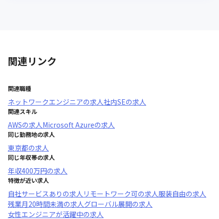
関連リンク
関連職種
ネットワークエンジニア
の求人
社内SE
の求人
関連スキル
AWS
の求人
Microsoft Azure
の求人
同じ勤務地の求人
東京都
の求人
同じ年収帯の求人
年収
400万円
の求人
特徴が近い求人
自社サービスあり
の求人
リモートワーク可
の求人
服装自由
の求人
残業月20時間未満
の求人
グローバル展開
の求人
女性エンジニアが活躍中
の求人