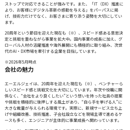
ストップで対応できることが強みです。また、「IT（DX）推進に
より、お客様にデジタル革新の感動を与える」をパーパスに掲
げ、技術力だけでなく、お客さまに寄り添う姿勢を大切にしてい
ます。
20周年という節目を迎えた現在も（※）、スピード感ある意思決
定と挑戦を重ねながら事業を拡大中。国内事業の成長に加え、グ
ローバル人材の活躍推進や海外展開にも積極的に取り組み、次世
代のAI・DX市場を牽引する企業を目指しています。
※2026年5月時点
会社の魅力
エーエルジェイは、20周年を迎えた現在も（※）、ベンチャーら
しいスピード感と挑戦文化を大切にしています。年次や役職に関
係なく、“会社をより良くしたい”という想いを持った社員の提案
や挑戦を積極的に後押しする風土があり、“自ら手を挙げる人”に
大きな裁量が与えられる環境です。実際に、新規サービス立ち上
げや組織改善、技術推進、子会社設立などを現場主導で進めるケ
ースも多く、エンジニアが主体的に事業成長へ関わっています。