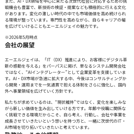
また、AI・DX領域を中心に来たる次世代社会に対応するための挑
戦機会も豊富で、新技術の検証・提案なども積極的に行える文化
があります。変化の激しい時代の中でも市場価値を高め続けられ
る環境が整っています。専門性を高めながら、自らキャリアの幅
を広げていけることもエーエルジェイの魅力です。
※2026年5月時点
会社の展望
エーエルジェイは、「IT（DX）推進により、お客様にデジタル革
新の感動を与える」をパーパスに掲げ、単なるシステム開発会社
ではなく、“AIインテグレーター”として企業変革を支援していま
す。AI・DX市場が急速に拡大する中、今後はコンサルティングか
ら開発・運用までを一気通貫で担える体制をさらに強化し、国内
外へ事業領域を広げていく方針です。
私たちが求めているのは、“現状維持”ではなく、変化を楽しみな
がら新しい価値を生み出していける方です。年齢や役職に関係な
く挑戦できる環境だからこそ、自ら考え、行動し、会社や事業を
成長させていきたいという想いを持つ方と、一緒に次世代のIT・
AI市場を切り拓いていきたいと考えています。