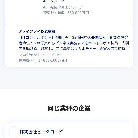
AIエンジニア
AI・機械学習エンジニア
東京都
年収 :
550
-
800
万円
アディクシィ株式会社
【ITコンサルタント】4期目売上35億円見込◆国産人工知能の開発
者直伝！AIの研究からビジネス実装までを率いるラボで技術・人間
力を磨ける｜越境し、共に高め合うカルチャー【AI実装力で勝負す
るAIインテグレーター】
プロジェクトマネージャー
東京都
年収 :
800
-
1600
万円
同じ業種の企業
株式会社ピークコード