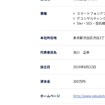
業種
スマートフォンア
ITコンサルティン
SIer・SES・受託
本社所在地
東京都
渋谷区渋谷3丁目
代表者氏名
及川 正幸
設立日
2019年8月22日
資本金
300万円
ホームページ
http://www.yakudoh