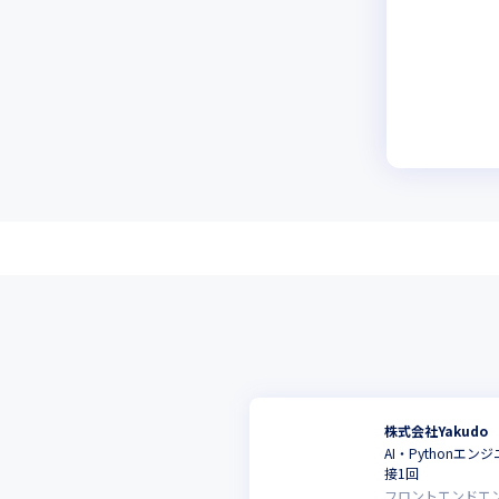
株式会社Yakudo
AI・Python
接1回
フロントエンドエ