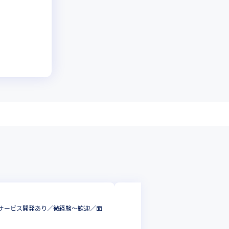
株式会社Yakudo
自社サービス開発あり／微経験〜歓迎／面
インフラエンジニア
クラウドエンジニ