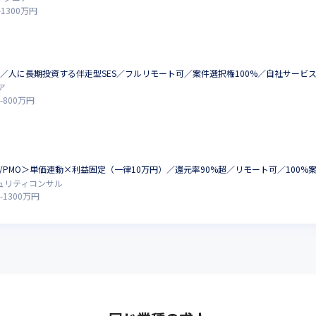
-
1300
万円
集／人に長期投資する伴走型SES／フルリモート可／案件選択権100%／自社サービ
ア
-
800
万円
M/PMO＞単価連動×利益固定（一律10万円）／還元率90%超／リモート可／100%
キュリティコンサル
-
1300
万円