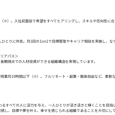
す（※）。入社前面談で希望をすべてヒアリングし、スキルや志向性に
人ひとりに伴走。月1回の1on1で目標管理やキャリア相談を実施し、
リアパス＞

で、長期視点での人材投資ができる組織構造を実現しています。
平均残業月10時間以下（※）。フルリモート・副業・服装自由など、柔軟
す。関わるすべての人に活力を与え、一人ひとりが活き活きと輝くことを目指し
実感し、目標や夢を叶え、幸せを感じられる組織であることを大切にし