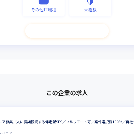
その他IT職種
未経験
次へ進む
この企業の求人
エンジニア募集／人に長期投資する伴走型SES／フルリモート可／案件選択権100%／
ンジニア