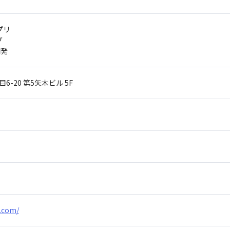
プリ
グ
開発
6-20
第5矢木ビル 5F
.com/