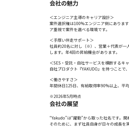
会社の魅力
＜エンジニア主導のキャリア設計＞

案件選択権は100%エンジニア側にありま
ア重視で案件を選べる環境です。
＜手厚い伴走サポート＞

社員約20名に対し（※）、営業＋代表が一
します。年4回の昇給機会があります。
＜SES・受託・自社サービスを横断するキャ
自社プロダクト『YAKUDO』を持つこと
＜働きやすさ＞

年間休日125日、有給取得率90%以上、
※2026年5月時点
会社の展望
“Yakudo”は“躍動”から取った社名で
そのために、まず社員自身が日々の成長を