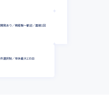
東京都
年収 :
420
株式会社Yakudo
ス開発あり／微経験〜歓迎／面接1回
WEBエンジニア
サーバーサイドエ
東京都
年収 :
420
案件選択制／年休最大135日