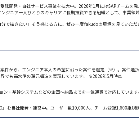
受託開発・自社サービス事業を拡大中。2026年1月にはSAPチームを発
エンジニア一人ひとりのキャリアに長期投資できる組織として、事業領
分で描きたい」そう感じる方に、ぜひ一度Yakudoの環境を見ていた
以上の案件から、エンジニア本人の希望に沿った案件を選定（※）。案件選択
界でも高水準の還元構造を実現しています。 ※2026年5月時点
ション・基幹システムなどの企画〜納品までを一気通貫で対応しています
O』を自社開発・運営中。ユーザー数10,000人、チーム登録1,600組規