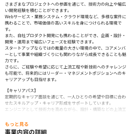
さまざまなプロジェクトへの参画を通じて、技術力の向上や幅広
い開発経験を積むことができます。

Webサービス・業務システム・クラウド環境など、多様な案件に
携わることで、市場価値の高いスキルを身につけられる環境で
す。

また、自社プロダクト開発にも携わることができ、企画・設計・
開発・運用まで幅広いフェーズを経験できます。

スタートアップならではの裁量の大きい環境の中で、コアメンバ
ーとして事業や組織づくりにも関わりながら成長できることも魅
力です。

さらに、ご経験や希望に応じて上流工程や新技術へのチャレンジ
も可能で、将来的にはリーダー・マネジメントポジションへのキ
ャリアアップも目指せます。
【キャリアパス】

定期的なキャリア面談を通じて、一人ひとりの希望や目標に合わ
せたスキルアップ・キャリア形成をサポートしています。

エンジニアとして技術力を高めながら、設計・構築などの上流工
程や、最新技術を活用したプロジェクトへチャレンジできる環境
です。

もっと見る
将来的には、Tech Lead、SRE、クラウドアーキテクト、PM / PL
事業内容の詳細