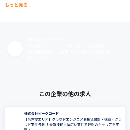
もっと見る
株式会社ピークコード
株式会社ピークコードは、SES・受託開発・
自社開発を軸に、企業のDX推進やAI活用を支
援するテクノロジーカンパニーです。エンジ
ニアリング支援を行うSES事業では、Web開
発や業務システム開発、インフラ･･･
この企業の他の求人
株式会社ピークコード
【名古屋エリア】クラウドエンジニア募集🚀設計・構築・クラ
ウド案件多数 ！最新技術×幅広い案件で理想のキャリアを実
現🔸