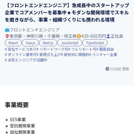
【フロントエンドエンジニア】急成長中のスタートアップ
企業でコアメンバーを募集中🔸モダンな開発環境でスキル
を磨きながら、事業・組織づくりにも携われる環境
フロントエンドエンジニア
東京都・神奈川県・千葉県・埼玉県
420-650万円
正社員
React
Vue.js
Next.js
JavaScript
TypeScript
自社サービスあり
リモートワーク可
フルリモート可
服装自由
オンライン選考可
新規立ち上げ
新技術に積極的
ベンチャー企業
女性エンジニアが活躍中
21日前
更新
事業概要
🔸 SES事業

🔸 受託開発事業

🔸 自社開発事業