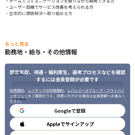
・チームでコミュニケーションを取りながら開発できる方

・ユーザー目線でサービス改善を考えられる方

・主体的に課題解決へ取り組める方
もっと見る
勤務地・給与・その他情報
想定年収、待遇・福利厚生、
選考プロセスなどを確認
勤務地
するには会員登録が必要です
利用規約
、
レバテックID利用規約
、
レバレジーズグループ・プライバシ
ーポリシー
をご確認のうえ、同意いただける場合は会員登録へお進みく
アクセス
ださい。
Googleで登録
Appleでサインアップ
勤務時間