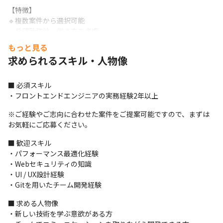
【特徴】

🔹複数案件から選択可能

🔹希望勤務地・働き方を考慮

🔹会社都合の一方的なアサインなし

もっと見る
🔹リモート案件多数
求められるスキル・人物像
【募集背景】

当社はスタートアップ企業として、3期目を迎えました！事業拡大
■ 必須スキル

および組織強化に伴い、会社の成長を共に支えていただけるコア
・フロントエンドエンジニアの実務経験2年以上
メンバーを募集しています。

現在、多数のプロジェクト・案件依頼をいただいており、さらな
※ご経験やご志向に合わせた案件をご提案可能ですので、まずは
る事業成長に向けて新たな仲間を積極採用中です。

お気軽にご応募ください。
これから組織や制度を一緒につくり上げていくフェーズのため、
■ 歓迎スキル

主体的にチャレンジしたい方や、成長環境でスキルアップしたい
・パフォーマンス最適化経験

方を歓迎します。
・Webセキュリティの知識

・UI / UX設計経験

・Gitを用いたチーム開発経験
■ 求める人物像

・新しい技術を学ぶ意欲がある方
