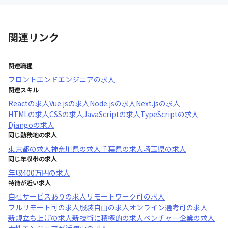
関連リンク
関連職種
フロントエンドエンジニア
の求人
関連スキル
React
の求人
Vue.js
の求人
Node.js
の求人
Next.js
の求人
HTML
の求人
CSS
の求人
JavaScript
の求人
TypeScript
の求人
Django
の求人
同じ勤務地の求人
東京都
の求人
神奈川県
の求人
千葉県
の求人
埼玉県
の求人
同じ年収帯の求人
年収
400万円
の求人
特徴が近い求人
自社サービスあり
の求人
リモートワーク可
の求人
フルリモート可
の求人
服装自由
の求人
オンライン選考可
の求人
新規立ち上げ
の求人
新技術に積極的
の求人
ベンチャー企業
の求人