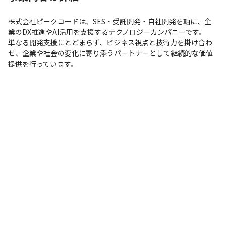
などへのキャリアアップも可能です。

また、マネジメントだけでなく、技術を極めるスペシャリストと
株式会社ピークコードは、SES・受託開発・自社開発を軸に、企
してのキャリア形成も目指していただけます。
業のDX推進やAI活用を支援するテクノロジーカンパニーです。

単なる開発支援にとどまらず、ビジネス視点と技術力を掛け合わ
せ、企業や社会の変化に寄り添うパートナーとして継続的な価値
提供を行っています。