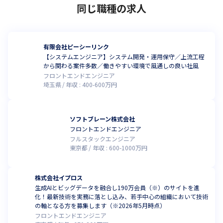
同じ職種の求人
有限会社ピーシーリンク
【システムエンジニア】システム開発・運用保守／上流工程
から関わる案件多数／働きやすい環境で風通しの良い社風
フロントエンドエンジニア
埼玉県
年収 :
400
-
600
万円
ソフトブレーン株式会社
フロントエンドエンジニア
フルスタックエンジニア
東京都
年収 :
600
-
1000
万円
株式会社イプロス
生成AIとビッグデータを融合し190万会員（※）のサイトを進
化！最新技術を実務に落とし込み、若手中心の組織において技術
の軸となる方を募集します（※2026年5月時点）
フロントエンドエンジニア