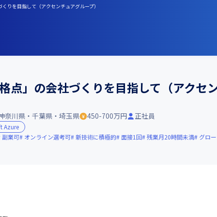
社づくりを目指して（アクセンチュアグループ）
合格点」の会社づくりを目指して（アクセ
神奈川県・千葉県・埼玉県
450-700万円
正社員
t Azure
副業可
オンライン選考可
新技術に積極的
面接1回
残業月20時間未満
グロー