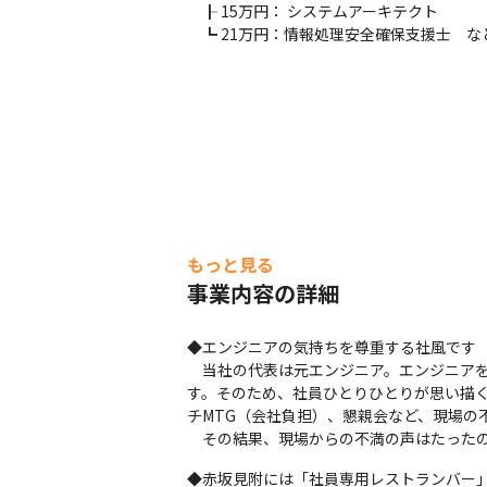
　┠ 15万円： システムアーキテクト

　┗ 21万円：情報処理安全確保支援士　な
もっと見る
事業内容の詳細
◆エンジニアの気持ちを尊重する社風です

　当社の代表は元エンジニア。エンジニア
す。そのため、社員ひとりひとりが思い描
チMTG（会社負担）、懇親会など、現場の
　その結果、現場からの不満の声はたったの
◆赤坂見附には「社員専用レストランバー」