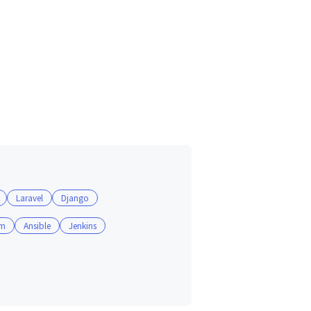
Laravel
Django
rm
Ansible
Jenkins