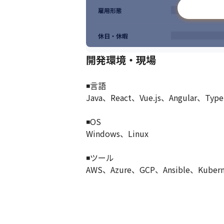
雇用形態
休日・休暇
開発環境・現場
◾️言語

Java、React、Vue.js、Angular、Typ
◾️OS

Windows、Linux

◾️ツール

AWS、Azure、GCP、Ansible、Kubern