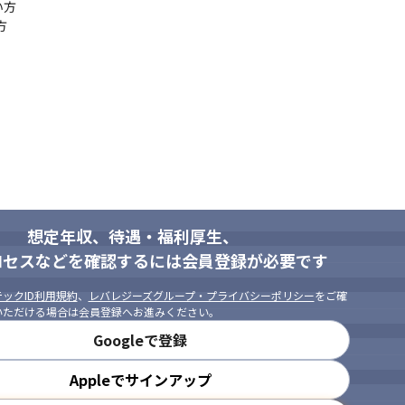
方



部が案件を複数提案。

、エンジニア自身です！
任意）

談OK

ます。
想定年収、待遇・福利厚生、
のスキルアップに専念して仕事ができる環境です◎
ロセスなどを確認するには会員登録が必要です
ックID利用規約
、
レバレジーズグループ・プライバシーポリシー
をご確
いただける場合は会員登録へお進みください。
Googleで登録
Appleでサインアップ