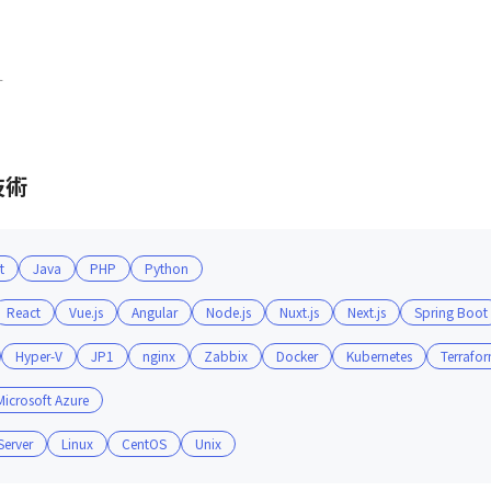
す
技術
t
Java
PHP
Python
React
Vue.js
Angular
Node.js
Nuxt.js
Next.js
Spring Boot
Hyper-V
JP1
nginx
Zabbix
Docker
Kubernetes
Terrafo
Microsoft Azure
erver
Linux
CentOS
Unix