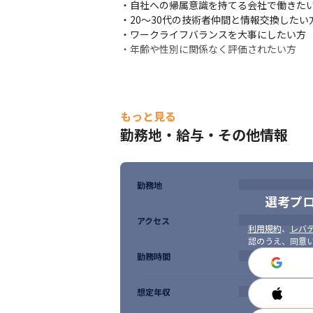
　・クラウド案件に携わりたい

・自社への帰属意識を持てる会社で働きたい
　・家から近い方が良い

・20～30代の技術者仲間と情報交換したい方
　・要件定義に挑戦したい

・ワークライフバランスを大事にしたい方

など、率直なご意見をお聞かせ下さい！
・年齢や性別に関係なく評価されたい方
面談後は、ヒアリングした内容に沿って営業
最終的にどの案件に参画するかを選ぶのも
案件参画後は

もっと見る
　・定期的なランチミーティング

勤務地・給与・その他情報
　・週報でSOSが発信できる（※提出は完全
　・チャットで担当営業、部長、社長に直接相
などなど、丁寧なフォロー体制を敷いてい
勤務地
仕事以外のことで思い悩むことなく、自分
選考プ
アクセス
利用規約
、
レバテ
認のうえ、同意
勤務時間
想定年収