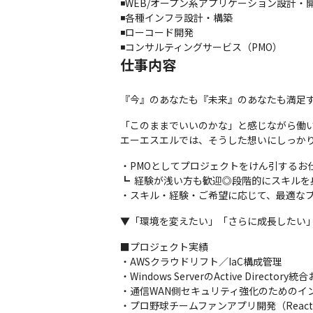
◾️WEB/オープン系アプリケーション設計・開
◾️各種インフラ設計・構築

◾️ローコード開発

◾️コンサルティングサービス（PMO）
仕事内容
『今』のあなたも『未来』のあなたも満足
「このままでいいのかな」と感じながら働い
エーエスエルでは、そうした想いにしっか
・PMOとしてプロジェクトをけん引するお
┗  経験が浅い方も歓迎◎段階的にスキルを
・スキル・経験・ご希望に応じて、最適な
▼「環境を変えたい」「さらに成長したい
■プロジェクト実績

・AWSクラウドリフト／IaC構成管理

・Windows ServerのActive Direct
・通信WAN側セキュリティ強化のためのイン
・プロ野球チームファンアプリ開発（React,Typ