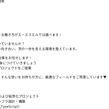
発

する働き方がエーエスエルでは選べます！
ていませんか？

り向き合い、次の一歩を支える環境を整えています。
仕事をお任せします！

身につけていきましょう

プロジェクトをご提案
」そんな想いをお持ちの方に、最適なフィールドをご用意しています▼
ory統合および仮想化プロジェクト

フラ設計・構築

eScript）
