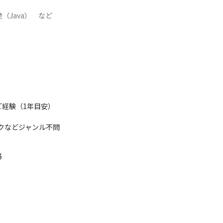
Java）　など
O、RPAエンジニアも在籍しています。
会社ラック/株式会社NTTデータCCS/株式会社オージス総研/キヤノンI
経験（1年目安）

ークなどジャンル不問
希望条件を丁寧にヒアリング

接連絡OK）

人だけでOK（全額会社負担）



スキルアップサポートも充実

リンクを提供
にはさせません！／

実施。

案件が希望か」をしっかりとヒアリングします。
