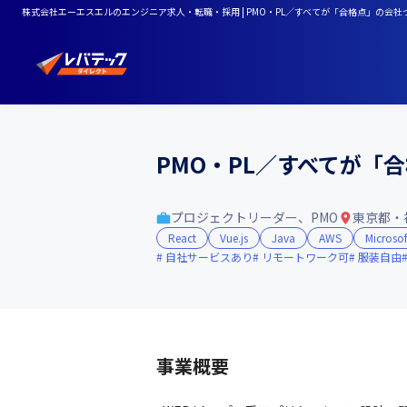
株式会社エーエスエルのエンジニア求人・転職・採用 | PMO・PL／すべてが「合格点」の会
PMO・PL／すべてが「
プロジェクトリーダー、PMO
東京都・
React
Vue.js
Java
AWS
Microsof
自社サービスあり
リモートワーク可
服装自由
事業概要