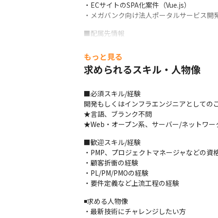
・ECサイトのSPA化案件（Vue.js）

・メガバンク向け法人ポータルサービス開発（
■配属先情報

エンジニアは現在500名ほど。

開発が約半数、インフラ系が40％ほど、PM
もっと見る
求められるスキル・人物像
■主要取引先(一部)

伊藤忠テクノソリューションズ株式会社/株式
マネジメント株式会社　など
■必須スキル/経験

開発もしくはインフラエンジニアとしてのご
■魅力　

★言語、ブランク不問

★社員専用レストランバーがOPEN!★

★Web・オープン系、サーバー/ネットワ
・案件アサイン時には必ず面談をおこない、
・社内の風通しが良いこと（社長や役員に直
■歓迎スキル/経験

・社員旅行や社内イベントは強制せず来たい
・PMP、プロジェクトマネージャなどの資格
・研修費用/書籍購入費用全額会社負担など
・顧客折衝の経験

・社外のレストランバーでは原価で料理/ド
・PL/PM/PMOの経験

・要件定義など上流工程の経験
★＼案件の希望を叶えます／　＼一人っきり
内定承諾をいただいた後は、キャリア面談を
◾️求める人物像

「どういった働き方をしたいか」「どういう
・最新技術にチャレンジしたい方
