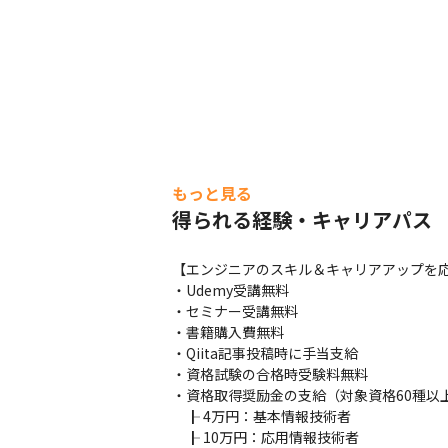
もっと見る
得られる経験・キャリアパス
【エンジニアのスキル＆キャリアアップを応
・Udemy受講無料

・セミナー受講無料

・書籍購入費無料

・Qiita記事投稿時に手当支給

・資格試験の合格時受験料無料

・資格取得奨励金の支給（対象資格60種以上
　┠ 4万円：基本情報技術者

　┠ 10万円：応用情報技術者
