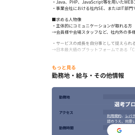
・Java、PHP、JavaScript等を用いた
・事業会社における社内SE、またはIT部門
■求める人物像

・主体的にコミュニケーションが取れる方

→会員様や会場スタッフなど、社内外の多
・サービスの成長を自分事として捉えられる
→日本最大級のプラットフォームである「C
・論理的思考に基づき、柔軟な調整ができる
もっと見る
→現場の要望とシステムの制約、スケジュ
勤務地・給与・その他情報
勤務地
選考プ
アクセス
利用規約
、
レバテ
認のうえ、同意
勤務時間