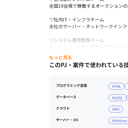
全国19会場で稼働するオークションの
▽社内IT・インフラチーム

全社のサーバー・ネットワークインフラ
▽システム運用監視チーム

オークションの安定稼働を維持するた
もっと見る
■ 働き方・働く環境

このPJ・案件で使われている
社員が長期的に安心して働ける環境整
▽柔軟な働き方

プログラミング言語
HTML
月の50%はリモートワークでの勤務が
データベース
MySQL
▽ワークライフバランス

月平均の残業時間は20～30時間程度
クラウド
AWS
産休・育休などの制度も整っています。
サーバー・OS
Windows