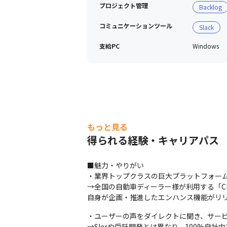
▽充実した休暇制度

プロジェクト管理
Backlog
夏季休暇や年末年始休暇では、8～10
また、今年度（2026年4月）より年
コミュニケーションツール
Slack
支給PC
Windows
会社案内ムービー
もっと見る
得られる経験・キャリアパス
■魅力・やりがい

・業界トップクラスの巨大プラットフォーム
→全国の自動車ディーラー様が利用する「C
自身が企画・推進したエンハンス機能がリ
・ユーザーの声をダイレクトに聞き、サービ
→SIerや受託開発とは異なり、100%自社