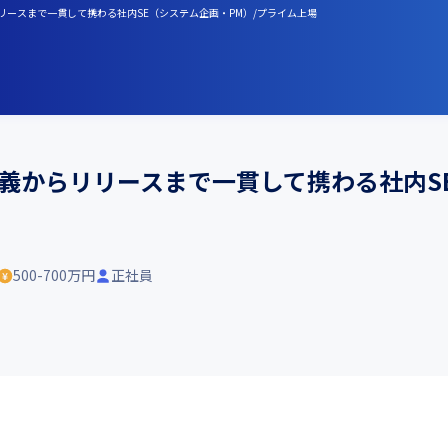
リースまで一貫して携わる社内SE（システム企画・PM）/プライム上場
義からリリースまで一貫して携わる社内SE
500-700万円
正社員