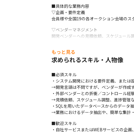
■具体的な業務内容

▽企画・要件定義

会員様や全国19の各オークション会場のス
▽ベンダーマネジメント

開発ベンダーへの見積依頼、スケジュール
▽テスト・リリース

もっと見る
受入テスト（UAT）の実施、社内周知、リ
求められるスキル・人物像
▽データ抽出・分析

DBからのデータ抽出（SQL等を使用）お
■必須スキル

・システム開発における要件定義、または設
※開発実務は外部ベンダーに依頼している
→開発言語は不問ですが、ベンダーが作成す
・外部ベンダーとの折衝／コントロール経験
→見積依頼、スケジュール調整、進捗管理な
・SQLを用いたデータベースからのデータ抽
→業務におけるデータ抽出や、簡単な集計
■歓迎スキル

・自社サービスまたはWEBサービスの企画、P