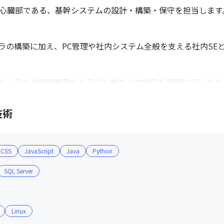
心臓部である、基幹システムの設計・構築・保守を担当します。
の構築に加え、PC管理や社内システム全般を支える社内SEと
め、日々の監視業務やトラブル時の一次対応を専門に行います。
技術
備に力を入れています。

CSS
JavaScript
Java
Python
可能です。

SQL Server
と、プライベートとの両立がしやすい環境です。



Linux