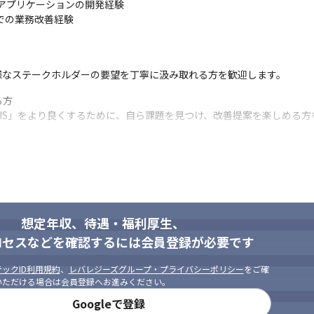
WEBアプリケーションの開発経験

での業務改善経験
様なステークホルダーの要望を丁寧に汲み取れる方を歓迎します。
方

IS」をより良くするために、自ら課題を見つけ、改善提案を楽しめる方
方

ールのバランスを考慮し、最適な着地点を見出せる方を求めています。
想定年収、待遇・福利厚生、
ロセスなどを確認するには会員登録が必要です
ックID利用規約
、
レバレジーズグループ・プライバシーポリシー
をご確
いただける場合は会員登録へお進みください。
Googleで登録