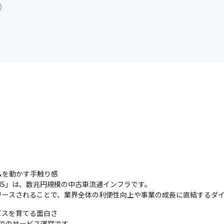
連休の取得実績あり。

間休日が120日へとさらに拡充されました。
を動かす手触り感

IS」は、数兆円規模の中古車流通インフラです。

リースされることで、業界全体の利便性向上や事業の成長に直結するダ
スを育てる面白さ

内でのサービス運営です。
