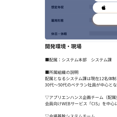
想定年収
雇用形態
休日・休暇
開発環境・現場
■配属：システム本部　システム課

■所属組織の説明

配属となるシステム課は現在12名体制
30代〜50代のベテラン社員が中心とな
▽アプリエンハンス企画チーム（配属先
会員向けWEBサービス「CIS」を中
▽会場基幹システムチーム
