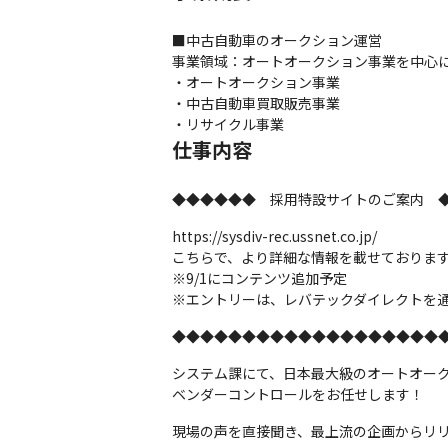
■中古自動車のオークション運営

事業領域：オートオークション事業を中心に
・オートオークション事業

・中古自動車買取販売事業

・リサイクル事業
仕事内容
◆◆◆◆◆◆　採用特設サイトのご案内　
https://sysdiv-rec.ussnet.co.jp/

こちらで、より詳細な情報を載せております
※9/1にコンテンツ追加予定

※エントリーは、レバテックダイレクトを
◆◆◆◆◆◆◆◆◆◆◆◆◆◆◆◆◆◆◆
システム課にて、日本最大級のオートオーク
ベンダーコントロールをお任せします！
現場の声を直接聞き、最上流の企画からリ