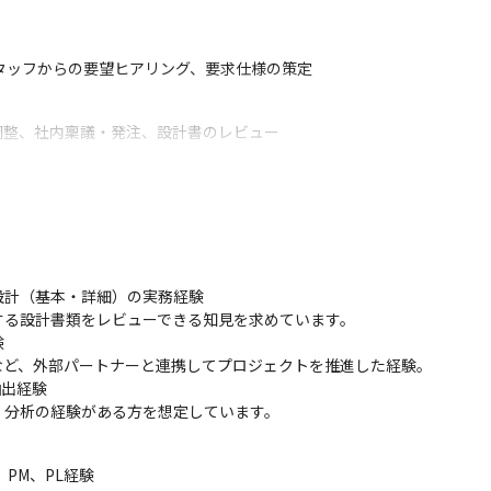
タッフからの要望ヒアリング、要求仕様の策定
調整、社内稟議・発注、設計書のレビュー
リース立ち合い、トラブル対応
よび簡易分析、各部署からの抽出依頼対応
計（基本・詳細）の実務経験

ため、上流工程に集中できます！
る設計書類をレビューできる知見を求めています。



ど、外部パートナーと連携してプロジェクトを推進した経験。

出経験

・分析の経験がある方を想定しています。
M、PL経験
