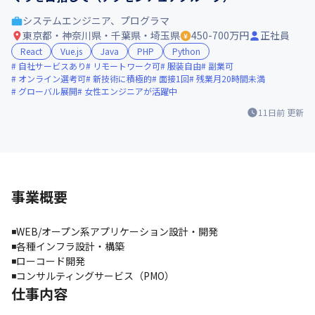
システムエンジニア、プログラマ
東京都・神奈川県・千葉県・埼玉県
450-700万円
正社員
React
Vue.js
Java
PHP
Python
自社サービスあり
リモートワーク可
服装自由
副業可
オンライン選考可
新技術に積極的
面接1回
残業月20時間未満
グローバル展開
女性エンジニアが活躍中
11日前
更新
事業概要
◾️WEB/オープン系アプリケーション設計・開発

◾️各種インフラ設計・構築

◾️ローコード開発

◾️コンサルティングサービス（PMO）
仕事内容