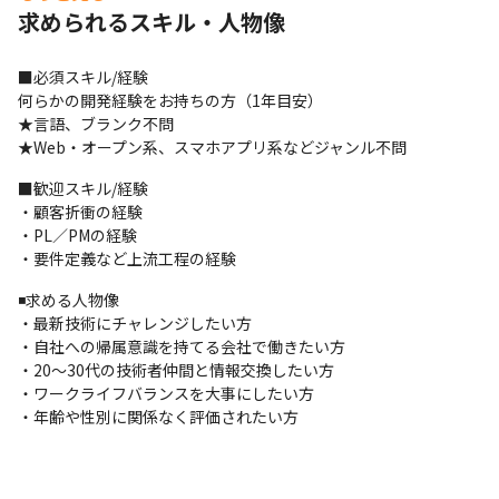
リ

求められるスキル・人物像
・React、JavaScriptを使用したプロ野球チームのファンアプリ

・React、Pythonを使用した、大手通信会社の電子決済サービス

■必須スキル/経験

・Python、Vue.jsを使用した、大手化粧品メーカー品質管理シス
何らかの開発経験をお持ちの方（1年目安）

テム　など
★言語、ブランク不問

★Web・オープン系、スマホアプリ系などジャンル不問
■配属先情報

エンジニアは現在500名ほど。

■歓迎スキル/経験

開発が約半数、インフラ系が40％ほど、PMOやRPAエンジニアも
・顧客折衝の経験

在籍しています。
・PL／PMの経験

・要件定義など上流工程の経験
■主要取引先(一部)

伊藤忠テクノソリューションズ株式会社/株式会社ラック/株式会社
◾️求める人物像

NTTデータCCS/株式会社オージス総研/キヤノンITソリューション
・最新技術にチャレンジしたい方

ズ株式会社/CTCシステムマネジメント株式会社　など
・自社への帰属意識を持てる会社で働きたい方

・20～30代の技術者仲間と情報交換したい方

■魅力　

・ワークライフバランスを大事にしたい方

★社員専用レストランバーがOPEN!★

・年齢や性別に関係なく評価されたい方
・案件アサイン時には必ず面談をおこない、希望条件を丁寧にヒ
アリング

・社内の風通しが良いこと（社長や役員に直接連絡OK）

・社員旅行や社内イベントは強制せず来たい人だけでOK（全額会