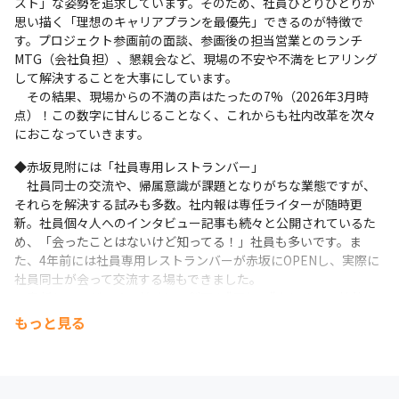
スト」な姿勢を追求しています。そのため、社員ひとりひとりが
思い描く「理想のキャリアプランを最優先」できるのが特徴で
す。プロジェクト参画前の面談、参画後の担当営業とのランチ
MTG（会社負担）、懇親会など、現場の不安や不満をヒアリング
して解決することを大事にしています。

　その結果、現場からの不満の声はたったの7%（2026年3月時
点）！この数字に甘んじることなく、これからも社内改革を次々
におこなっていきます。
◆赤坂見附には「社員専用レストランバー」

　社員同士の交流や、帰属意識が課題となりがちな業態ですが、
それらを解決する試みも多数。社内報は専任ライターが随時更
新。社員個々人へのインタビュー記事も続々と公開されているた
め、「会ったことはないけど知ってる！」社員も多いです。ま
た、4年前には社員専用レストランバーが赤坂にOPENし、実際に
社員同士が会って交流する場もできました。

　専任シェフがつくる美味しい料理を"原価で"楽しめる！社外に
あるレストランバーなので気兼ねなく立ち寄れる！そんな交流の
もっと見る
場にしていきます。