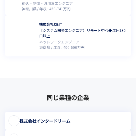
組込・制御・汎用系エンジニア
神奈川県
年収 :
450
-
741
万円
株式会社CBIT
【システム開発エンジニア】リモート中心◆年休130
日以上
ネットワークエンジニア
東京都
年収 :
400
-
600
万円
同じ業種の企業
株式会社インタードリーム