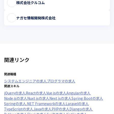
株式会社クルコム
ナガセ情報開発株式会社
関連リンク
関連職種
システムエンジニア
の求人
プログラマ
の求人
関連スキル
jQuery
の求人
React
の求人
Vue.js
の求人
Angular
の求人
Node.js
の求人
Nuxt.js
の求人
Next.js
の求人
Spring Boot
の求人
Spring
の求人
.NET Framework
の求人
Laravel
の求人
TypeScript
の求人
Java
の求人
PHP
の求人
Django
の求人