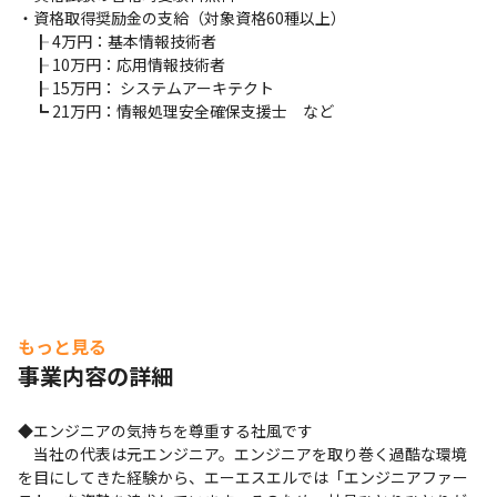
・資格取得奨励金の支給（対象資格60種以上）

　┠ 4万円：基本情報技術者

　┠ 10万円：応用情報技術者

　┠ 15万円： システムアーキテクト

　┗ 21万円：情報処理安全確保支援士　など
もっと見る
事業内容の詳細
◆エンジニアの気持ちを尊重する社風です

　当社の代表は元エンジニア。エンジニアを取り巻く過酷な環境
を目にしてきた経験から、エーエスエルでは「エンジニアファー