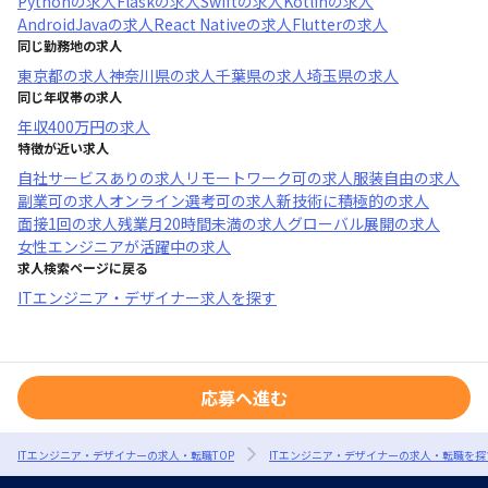
Python
の求人
Flask
の求人
Swift
の求人
Kotlin
の求人
AndroidJava
の求人
React Native
の求人
Flutter
の求人
同じ勤務地の求人
東京都
の求人
神奈川県
の求人
千葉県
の求人
埼玉県
の求人
同じ年収帯の求人
年収
400万円
の求人
特徴が近い求人
自社サービスあり
の求人
リモートワーク可
の求人
服装自由
の求人
副業可
の求人
オンライン選考可
の求人
新技術に積極的
の求人
面接1回
の求人
残業月20時間未満
の求人
グローバル展開
の求人
女性エンジニアが活躍中
の求人
求人検索ページに戻る
ITエンジニア・デザイナー求人を探す
応募へ進む
ITエンジニア・デザイナーの求人・転職TOP
ITエンジニア・デザイナーの求人・転職を探