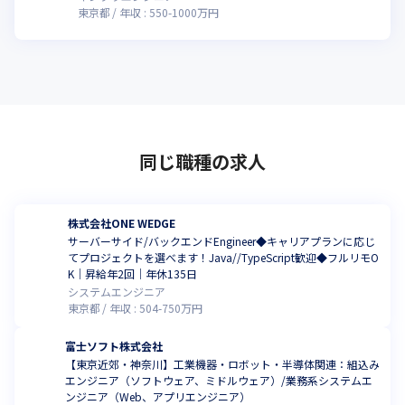
東京都
年収 :
550
-
1000
万円
同じ職種の求人
株式会社ONE WEDGE
サーバーサイド/バックエンドEngineer◆キャリアプランに応じ
てプロジェクトを選べます！Java//TypeScript歓迎◆フルリモO
K｜昇給年2回｜年休135日
システムエンジニア
東京都
年収 :
504
-
750
万円
富士ソフト株式会社
【東京近郊・神奈川】工業機器・ロボット・半導体関連：組込み
エンジニア（ソフトウェア、ミドルウェア）/業務系システムエ
ンジニア（Web、アプリエンジニア）