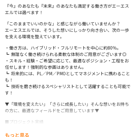
『今』のあなたも『未来』のあなたも満足する働き方がエーエス
エルでは選べます！
「このままでいいのかな」と感じながら働いていませんか？

エーエスエルでは、そうした想いにしっかり向き合い、次の一歩
を支える環境を整えています。
・働き方は、ハイブリッド・フルリモートを中心に約80％。

┗  無理なく働き続けられる柔軟な体制のご用意がございます◎

・スキル・経験・ご希望に応じて、最適なポジション・工程をお
任せします！強制的な参画はありません。

┗  将来的には、PL／PM／PMOとしてマネジメントに携わること
も！

┗  技術を磨き続けるスペシャリストとして活躍することも可能で
す！
▼「環境を変えたい」「さらに成長したい」そんな想いをお持ち
の方に、最適なフィールドをご用意しています▼
■プロジェクト実績

・Javaを使用したメガバンク向け法人ポータルサービス

もっと見る
・Java、Pythonを使用した、総合電機メーカーの販売促進用アプ