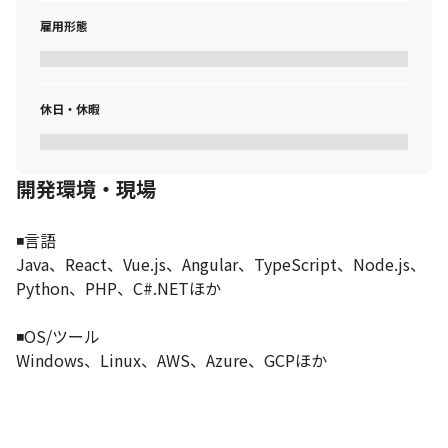
　・チャットで担当営業、部長、社長に直接相談OK

雇用形態
などなど、丁寧なフォロー体制を敷いています。
仕事以外のことで思い悩むことなく、自分のスキルアップに専念
して仕事ができる環境です◎
休日・休暇
開発環境・現場
◾️言語

Java、React、Vue.js、Angular、TypeScript、Node.js、
Python、PHP、C#.NETほか

◾️OS/ツール

Windows、Linux、AWS、Azure、GCPほか