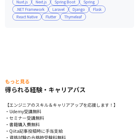
Nuxt.js
Next.js
Spring Boot
Spring
.NET Framework
Laravel
Django
Flask
React Native
Flutter
Thymeleaf
もっと見る
得られる経験・キャリアパス
【エンジニアのスキル＆キャリアアップを応援します！】

・Udemy受講無料

・セミナー受講無料

・書籍購入費無料

・Qiita記事投稿時に手当支給

・資格試験の合格時受験料無料
