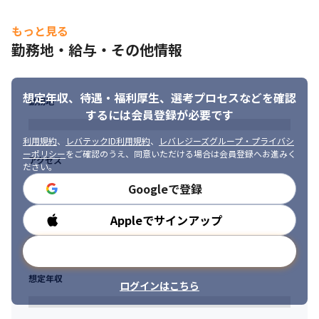
社負担）

・研修費用/書籍購入費用全額会社負担などスキルアップサポート
もっと見る
も充実

勤務地・給与・その他情報
・社外のレストランバーでは原価で料理/ドリンクを提供
★＼案件の希望を叶えます／　＼一人っきりにはさせません！／

内定承諾をいただいた後は、キャリア面談を実施。

想定年収、待遇・福利厚生、
選考プロセスなどを確認
勤務地
「どういった働き方をしたいか」「どういう案件が希望か」をし
するには会員登録が必要です
っかりとヒアリングします。

　・フロントエンド開発がしたい

利用規約
、
レバテックID利用規約
、
レバレジーズグループ・プライバシ
　・家から近い方が良い

ーポリシー
をご確認のうえ、同意いただける場合は会員登録へお進みく
アクセス
ださい。
　・要件定義に挑戦したい

など、率直なご意見をお聞かせ下さい！
Googleで登録
面談後は、ヒアリングした内容に沿って営業部が案件を複数提
Appleでサインアップ
勤務時間
案。

最終的にどの案件に参画するかを選ぶのも、エンジニア自身で
メールアドレスで登録
す！
想定年収
案件参画後は

ログインはこちら
　・定期的なランチミーティング

　・週報でSOSが発信できる（※提出は完全任意）
