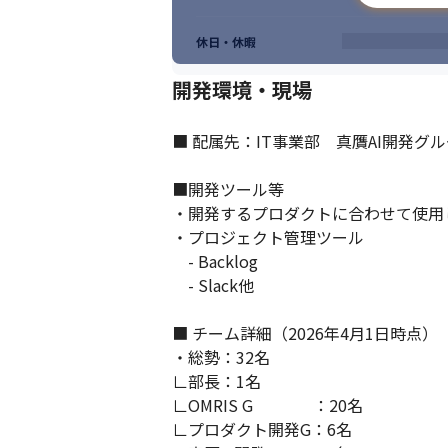
休日・休暇
開発環境・現場
■ 配属先：IT事業部　真贋AI開発グル
■開発ツール等

・開発するプロダクトに合わせて使用し
・プロジェクト管理ツール

　- Backlog

　- Slack他

■ チーム詳細（2026年4月1日時点）

・総勢：32名

∟部長：1名

∟OMRIS G　　　   ：20名

∟プロダクト開発G：6名
