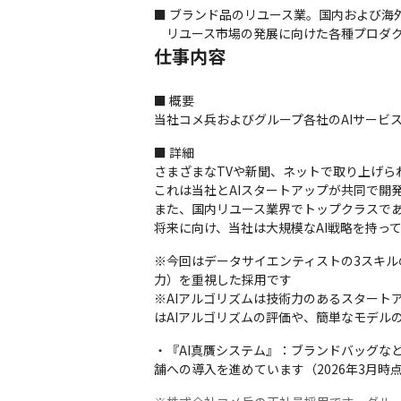
■ ブランド品のリユース業。国内および海外
　リユース市場の発展に向けた各種プロダ
仕事内容
■ 概要

当社コメ兵およびグループ各社のAIサービ
■ 詳細

さまざまなTVや新聞、ネットで取り上げら
これは当社とAIスタートアップが共同で開
また、国内リユース業界でトップクラスであ
将来に向け、当社は大規模なAI戦略を持っ
※今回はデータサイエンティストの3スキル
力）を重視した採用です

※AIアルゴリズムは技術力のあるスタート
はAIアルゴリズムの評価や、簡単なモデル
・『AI真贋システム』：ブランドバッグな
舗への導入を進めています（2026年3月時