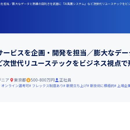
開発を担当／膨大なデータと熟練の目利きを武器に『AI真贋システム』など次世代リユーステックをビ
Iサービスを企画・開発を担当／膨大なデ
など次世代リユーステックをビジネス視点で
ジニア
東京都
500-800万円
正社員
オンライン選考可
フレックス制度あり
新規立ち上げ
新技術に積極的
上場企