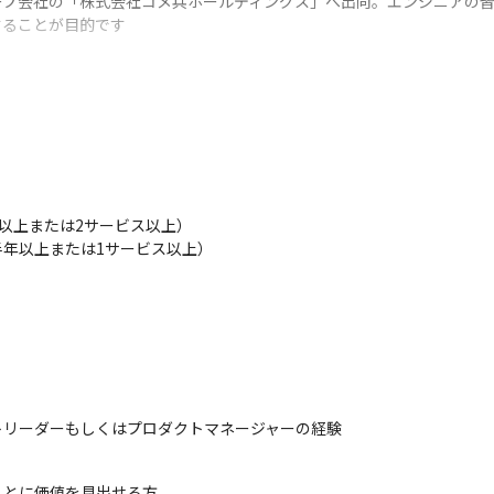
ープ会社の「株式会社コメ兵ホールディングス」へ出向。エンジニアの皆
することが目的です
以上または2サービス以上）

半年以上または1サービス以上）
トリーダーもしくはプロダクトマネージャーの経験
ことに価値を見出せる方