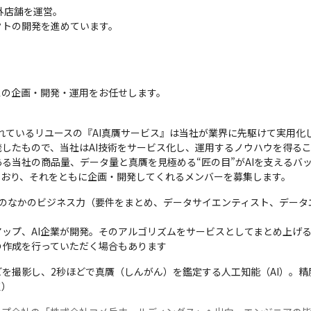
店舗を運営。

クトの開発を進めています。
スの企画・開発・運用をお任せします。
れているリユースの『AI真贋サービス』は当社が業界に先駆けて実用化し
発したもので、当社はAI技術をサービス化し、運用するノウハウを得るこ
る当社の商品量、データ量と真贋を見極める“匠の目”がAIを支えるバッ
ており、それをともに企画・開発してくれるメンバーを募集します。
のなかのビジネス力（要件をまとめ、データサイエンティスト、データ
アップ、AI企業が開発。そのアルゴリズムをサービスとしてまとめ上げる
の作成を行っていただく場合もあります
どを撮影し、2秒ほどで真贋（しんがん）を鑑定する人工知能（AI）。精
点）