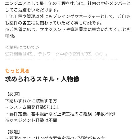
エンジニアとして最上流の工程を中心に、社内の中心メンバーと
してご活躍をいただけます。

上流工程や管理以外にもプレイングマネージャーとして、ご自身
も案件の各工程に関わっていただく事も可能です。

※ご希望に応じ、マネジメントや管理業務に専念いただくことも
可能。
＜業務について＞

受託開発は4割、テレワーク中心の案件が9割（※）。

WEB開発を中心に、BtoB、BtoCともに案件がございます。

クラウドはAWS環境が中心、オンプレからクラウドへの移行や

もっと見る
要件定義から運用保守まで一括請負の案件も多く、様々なフェー
求められるスキル・人物像
ズでご経験を積んで頂くことが可能です。
【直接取引が8割以上（※）】

【必須】

当社で担当している仕事は、プライム案件などを中心に8割以上が
下記いずれかに該当する方

1次請け、直接取引で構成されています（※）。お取引企業様は、
・システム開発経験5年以上

リクルートグループ、LINE、オリックスグループやNTTグループ
・要件定義、基本設計など上流工程のご経験（年数不問）

など大手企業様も多数。当社技術とエンジニアの人柄を評価いた
※マネジメント経験は不問
だき、ほとんどのお客様がリピートにつながっています。
【歓迎】

【エンジニアがもっと自分らしく働ける環境を目指して】

・顧客へのヒアリングや要件定義のご経験がある方
