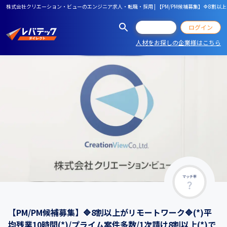
株式会社クリエーション・ビューのエンジニア求人・転職・採用 | 【PM/PM候補募集】🔷8割以上が
会員登録
ログイン
人材をお探しの企業様はこちら
マッチ率
【PM/PM候補募集】🔷8割以上がリモートワーク🔷(*)平
均残業10時間(*)/プライム案件多数/1次請け8割以上(*)で