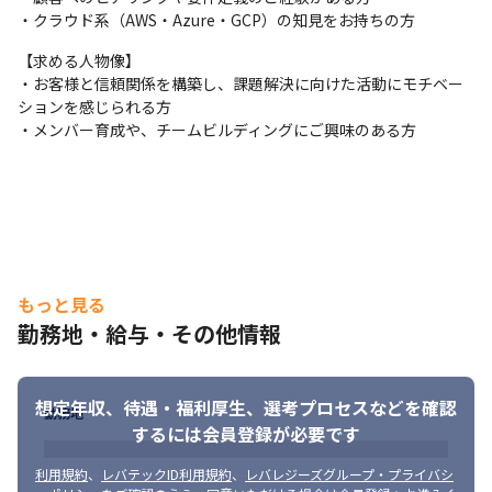
当社は社長を含め、社員構成の9割以上がエンジニアです（※）。
・クラウド系（AWS・Azure・GCP）の知見をお持ちの方
創業者の前社長が「エンジニアがもっと働きやすい会社を作りた
い」という想いを込めて創業したため、今でのその風土が根づい
【求める人物像】

ています。そのため、エンジニアの働き方を考慮して下記環境を
・お客様と信頼関係を構築し、課題解決に向けた活動にモチベー
用意しています。

ションを感じられる方

・フレックスタイム制

・メンバー育成や、チームビルディングにご興味のある方
・9割以上がリモート勤務を導入（年に数回程度の出社メンバー
も）（※）

・平均残業時間は10時間程度（※）

・有給消化日数は18.5日（夏季休暇含む）（※）
■プロジェクト例

・企業向け生成AIの開発

もっと見る
・医療機関向け業務システムの刷新

・大手車販売サイトのWebシステム開発
勤務地・給与・その他情報
※いずれも2025年12月時点
想定年収、待遇・福利厚生、
選考プロセスなどを確認
勤務地
するには会員登録が必要です
利用規約
、
レバテックID利用規約
、
レバレジーズグループ・プライバシ