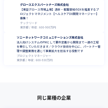
グロースエクスパートナーズ株式会社
【東証グロース市場上場】透析・看護領域のDXを推進するプ
ロジェクトマネジメント【ヘルスケアDX開発マネージャー】
募集！
テックリード
東京都
年収 :
600
-
900
万円
ソニーネットワークコミュニケーションズ株式会社
法人向けシステムのPMとして要件定義から開発まで一連の工程
を牽引していただきます／クラウド技術を中心に、パートナー管
理や調整業務を通じて事業拡大を担当する役割です
プロジェクトマネージャー
東京都
年収 :
600
-
930
万円
同じ業種の企業