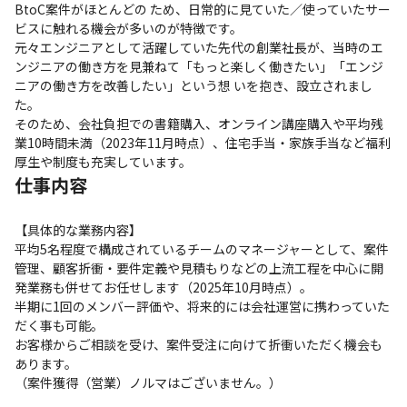
BtoC案件がほとんどの ため、日常的に見ていた／使っていたサー
ビスに触れる機会が多いのが特徴です。

元々エンジニアとして活躍していた先代の創業社長が、当時のエ
ンジニアの働き方を見兼ねて「もっと楽しく働きたい」「エンジ
ニアの働き方を改善したい」という想 いを抱き、設立されまし
た。

そのため、会社負担での書籍購入、オンライン講座購入や平均残
業10時間未満（2023年11月時点）、住宅手当・家族手当など福利
厚生や制度も充実しています。
仕事内容
【具体的な業務内容】

平均5名程度で構成されているチームのマネージャーとして、案件
管理、顧客折衝・要件定義や見積もりなどの上流工程を中心に開
発業務も併せてお任せします（2025年10月時点）。

半期に1回のメンバー評価や、将来的には会社運営に携わっていた
だく事も可能。

お客様からご相談を受け、案件受注に向けて折衝いただく機会も
あります。

（案件獲得（営業）ノルマはございません。）