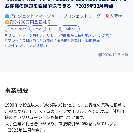
お客様の課題を直接解決できる *2025年12月時点
プロジェクトマネージャー、プロジェクトリーダー
大阪府
700-900万円
正社員
JavaScript
Java
PHP
Python
リモートワーク可
フルリモート可
服装自由
オンライン選考可
フレックス制度あり
新技術に積極的
残業月20時間未満
女性エンジニアが活躍中
2026/1/15
更新
事業概要
1990年の設立以来、Web系のSIerとして、お客様の業務に根差し
た視点から、ITシステムのライフサイクルすべてに及ぶ、付加価
値の高いソリューションを提供しています。

大手企業と付き合いがあり、直接取引が80%を占めています
（2023年11月時点）。
