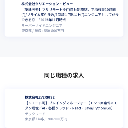
株式会社クリエーション・ビュー
【受託開発】フルリモート🔷(*)自社勤務SE、平均残業10時間
(*)/プライム案件多数/1次請け7割以上(*)エンジニアとして成長
できる◎ *2025年11月時点
サーバーサイドエンジニア
東京都
年収 :
550
-
800
万円
同じ職種の求人
株式会社EVERRISE
【リモート可】プレイングマネージャー（エンド直案件×モ
ダン環境／AI・各種クラウド・React・Java/Python/Go）
テックリード
東京都
年収 :
700
-
900
万円