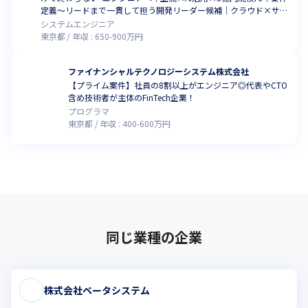
定義〜リードまで一貫して担う開発リーダー候補｜クラウド×サー
バーレス環境【インテージテクノスフィア】
システムエンジニア
東京都
年収 :
650
-
900
万円
ファイナンシャルテクノロジーシステム株式会社
【プライム案件】社員の8割以上がエンジニア◎代表やCTO
含め技術者が主体のFinTech企業！
プログラマ
東京都
年収 :
400
-
600
万円
同じ業種の企業
株式会社ベータシステム