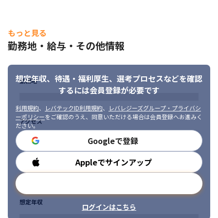
もっと見る
勤務地・給与・その他情報
想定年収、待遇・福利厚生、
選考プロセスなどを確認
勤務地
するには会員登録が必要です
利用規約
、
レバテックID利用規約
、
レバレジーズグループ・プライバシ
ーポリシー
をご確認のうえ、同意いただける場合は会員登録へお進みく
アクセス
ださい。
Googleで登録
Appleでサインアップ
勤務時間
メールアドレスで登録
想定年収
ログインはこちら