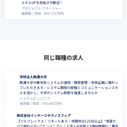
スキルUPを目指す方歓迎！
プロジェクトマネージャー
福岡県
年収 :
400
-
750
万円
同じ職種の求人
学校法人駒澤大学
駒澤大学の教学系システムの運用・開発管理・改修企画に携わっ
ていただきます／システム開発の経験とコミュニケーションスキ
ルを活かし、大学のシステム刷新を推進しませんか
システムエンジニア
東京都
年収 :
590
-
680
万円
株式会社インテージテクノスフィア
【フルフレックス｜リモートあり｜年間休日125日以上】“実装だ
けで終わらない”エンジニアへ｜上流×AI活用×5億円規模PJ｜要件