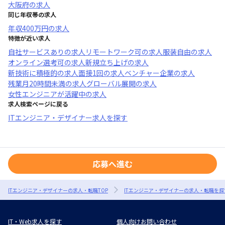
大阪府
の求人
同じ年収帯の求人
年収
400万円
の求人
特徴が近い求人
自社サービスあり
の求人
リモートワーク可
の求人
服装自由
の求人
オンライン選考可
の求人
新規立ち上げ
の求人
新技術に積極的
の求人
面接1回
の求人
ベンチャー企業
の求人
残業月20時間未満
の求人
グローバル展開
の求人
女性エンジニアが活躍中
の求人
求人検索ページに戻る
ITエンジニア・デザイナー求人を探す
応募へ進む
ITエンジニア・デザイナーの求人・転職TOP
ITエンジニア・デザイナーの求人・転職を探
IT・Web求人を探す
個人向けお問い合わせ