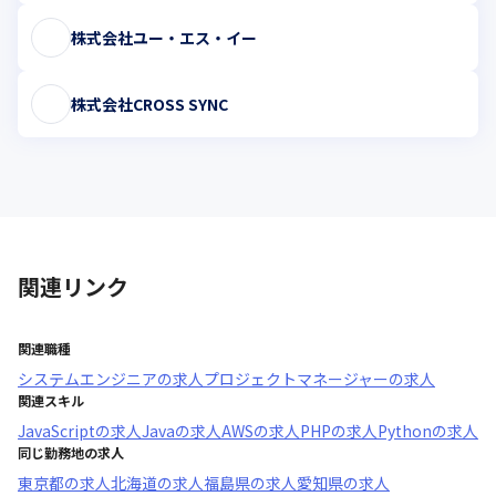
株式会社ユー・エス・イー
株式会社CROSS SYNC
関連リンク
関連職種
システムエンジニア
の求人
プロジェクトマネージャー
の求人
関連スキル
JavaScript
の求人
Java
の求人
AWS
の求人
PHP
の求人
Python
の求人
同じ勤務地の求人
東京都
の求人
北海道
の求人
福島県
の求人
愛知県
の求人