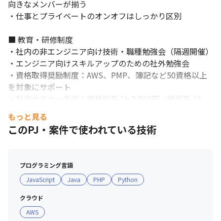
向きなメンバーが揃う

・仕事とプライベートのオンオフはしっかり区別

■ 教育・研修制度

・社内の非エンジニア向け技術・職種勉強会（隔週開催）

・エンジニア向けスキルアップのための社外勉強会

・資格取得奨励制度：AWS、PMP、簿記など50資格以上
を対象にサポート

・社内セミナー手当：非技術系 1h 2,500円／技術系 1h 
3,500円

もっと見る
・成長を記録する指数（G-Point）：セミナー参加・実
このPJ・案件で使われている技術
施・資格取得でポイント付与、受験費用やオンラインコー
スと交換可能
プログラミング言語
JavaScript
Java
PHP
Python
クラウド
AWS