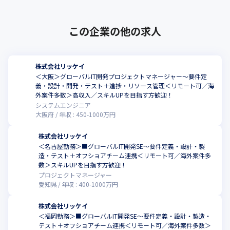
この企業の他の求人
株式会社リッケイ
＜大阪＞グローバルIT開発プロジェクトマネージャー～要件定
義・設計・開発・テスト＋進捗・リソース管理＜リモート可／海
外案件多数＞高収入／スキルUPを目指す方歓迎！
システムエンジニア
大阪府
年収 :
450
-
1000
万円
株式会社リッケイ
＜名古屋勤務＞■グローバルIT開発SE～要件定義・設計・製
造・テスト＋オフショアチーム連携＜リモート可／海外案件多
数＞スキルUPを目指す方歓迎！
プロジェクトマネージャー
愛知県
年収 :
400
-
1000
万円
株式会社リッケイ
＜福岡勤務＞■グローバルIT開発SE～要件定義・設計・製造・
テスト＋オフショアチーム連携＜リモート可／海外案件多数＞