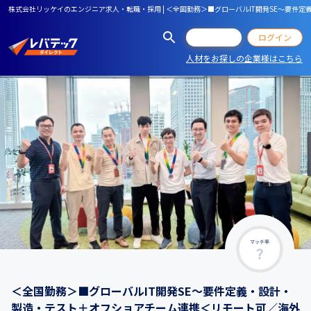
株式会社リッケイのエンジニア求人・転職・採用 | ＜全国勤務＞■グローバルIT開発SE～要
会員登録
ログイン
人材をお探しの企業様はこちら
マッチ率
＜全国勤務＞■グローバルIT開発SE～要件定義・設計・
製造・テスト＋オフショアチーム連携＜リモート可／海外