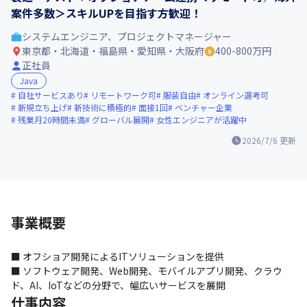
案件多数＞スキルUPを目指す方歓迎！
システムエンジニア、プロジェクトマネージャー
東京都・北海道・福島県・愛知県・大阪府
400-800万円
正社員
Java
自社サービスあり
リモートワーク可
服装自由
オンライン選考可
新規立ち上げ
新技術に積極的
面接1回
ベンチャー企業
残業月20時間未満
グローバル展開
女性エンジニアが活躍中
2026/7/6
更新
事業概要
■ オフショア開発によるITソリューションを提供

■ ソフトウェア開発、Web開発、モバイルアプリ開発、クラウ
ド、AI、IoTなどの分野で、幅広いサービスを展開
仕事内容