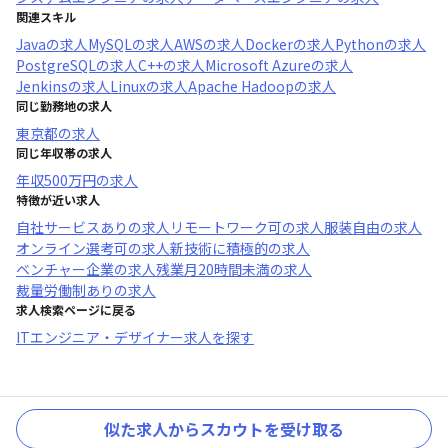
関連スキル
Java
の求人
MySQL
の求人
AWS
の求人
Docker
の求人
Python
の求人
PostgreSQL
の求人
C++
の求人
Microsoft Azure
の求人
Jenkins
の求人
Linux
の求人
Apache Hadoop
の求人
同じ勤務地の求人
東京都
の求人
同じ年収帯の求人
年収
500万円
の求人
特徴が近い求人
自社サービスあり
の求人
リモートワーク可
の求人
服装自由
の求人
オンライン選考可
の求人
新技術に積極的
の求人
ベンチャー企業
の求人
残業月20時間未満
の求人
裁量労働制あり
の求人
求人検索ページに戻る
ITエンジニア・デザイナー求人を探す
似た求人からスカウトを受け取る