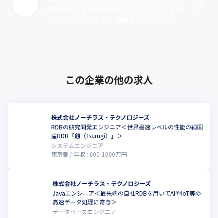
処理に関する問題解決のスペシャリスト集団
として、データ処理に関連するサービスやソ
リューションの提供および製品の開発・研究
を行っています。2023年10月には、世･･･
この企業の他の求人
株式会社ノーチラス・テクノロジーズ
RDBの研究開発エンジニア＜世界最速レベルの性能の純国
こ
産RDB「劔（Tsurugi）」＞
システムエンジニア
東京都
年収 :
600
-
1000
万円
株式会社ノーチラス・テクノロジーズ
Javaエンジニア＜最先端の自社RDBを用いてAIやIoT等の
こ
高速データ処理に寄与＞
データベースエンジニア