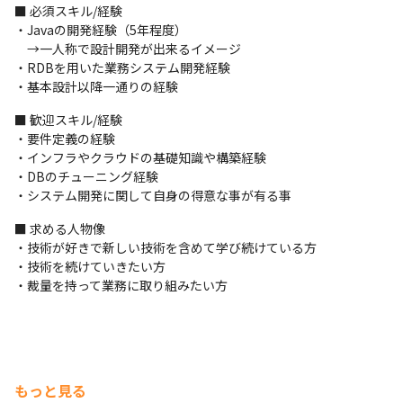
分散処理基盤：

■ 必須スキル/経験

Amazon EMR/Azure HDinsihgt/Hadoop/Spark/Databricks

・Javaの開発経験（5年程度）

その他：

　→一人称で設計開発が出来るイメージ

Gradle/AsakusaFW/Git/slack/Docker/Jenkins//BacklogBacklog
・RDBを用いた業務システム開発経験

/BOX/(zendesk)等
・基本設計以降一通りの経験
■劔の開発の過程で実証実験を行った事例

■ 歓迎スキル/経験

・国立天文台での宇宙空間における観測データ（ビッグデータ）
・要件定義の経験

の処理

・インフラやクラウドの基礎知識や構築経験

・3D航空マップの災害発生後の初動・応急対策段階での活用

・DBのチューニング経験

・LiDARカメラによって得られる大量の点群データの格納および
・システム開発に関して自身の得意な事が有る事
解析

■ 求める人物像

・JRPが主催しているSuperFomulaのレースで、走行中の21台の
・技術が好きで新しい技術を含めて学び続けている方

フォーミュラカーからテレメトリデータの収集とそのデータ処理

・技術を続けていきたい方

など
・裁量を持って業務に取り組みたい方
もっと見る