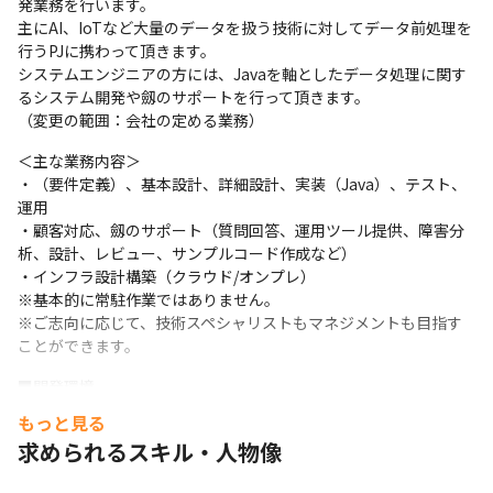
発業務を行います。

主にAI、IoTなど大量のデータを扱う技術に対してデータ前処理を
行うPJに携わって頂きます。

システムエンジニアの方には、Javaを軸としたデータ処理に関す
るシステム開発や劔のサポートを行って頂きます。

（変更の範囲：会社の定める業務）
＜主な業務内容＞

・（要件定義）、基本設計、詳細設計、実装（Java）、テスト、
運用

・顧客対応、劔のサポート（質問回答、運用ツール提供、障害分
析、設計、レビュー、サンプルコード作成など）

・インフラ設計構築（クラウド/オンプレ）

※基本的に常駐作業ではありません。

※ご志向に応じて、技術スペシャリストもマネジメントも目指す
ことができます。
■開発環境

言語：Java（メイン言語）/C++/(Python)/SQL

もっと見る
DB：劔（Tsurugi）/他

求められるスキル・人物像
OS：Linux

クラウド：AWS/Azure
