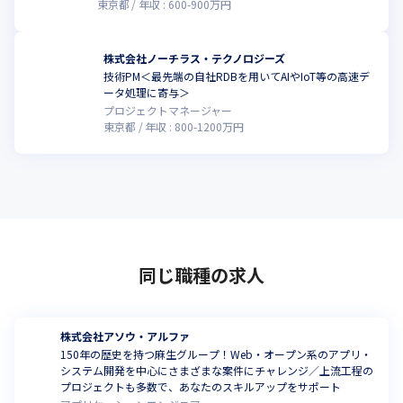
東京都
年収 :
600
-
900
万円
株式会社ノーチラス・テクノロジーズ
技術PM＜最先端の自社RDBを用いてAIやIoT等の高速デ
こ
ータ処理に寄与＞
プロジェクトマネージャー
東京都
年収 :
800
-
1200
万円
同じ職種の求人
株式会社アソウ・アルファ
150年の歴史を持つ麻生グループ！Web・オープン系のアプリ・
システム開発を中心にさまざまな案件にチャレンジ／上流工程の
プロジェクトも多数で、あなたのスキルアップをサポート