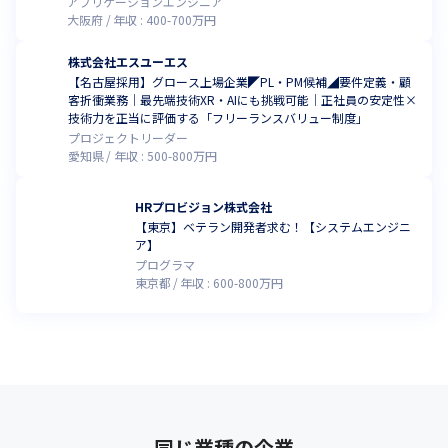
アプリケーションエンジニア
大阪府
年収 :
400
-
700
万円
株式会社エスユーエス
【名古屋採用】グロース上場企業◤PL・PM候補◢要件定義・顧
客折衝業務｜最先端技術XR・AIにも挑戦可能│正社員の安定性×
技術力を正当に評価する「フリーランスバリュー制度」
プロジェクトリーダー
愛知県
年収 :
500
-
800
万円
HRプロビジョン株式会社
【東京】ベテラン開発者求む！【システムエンジニ
ア】
プログラマ
東京都
年収 :
600
-
800
万円
同じ業種の企業