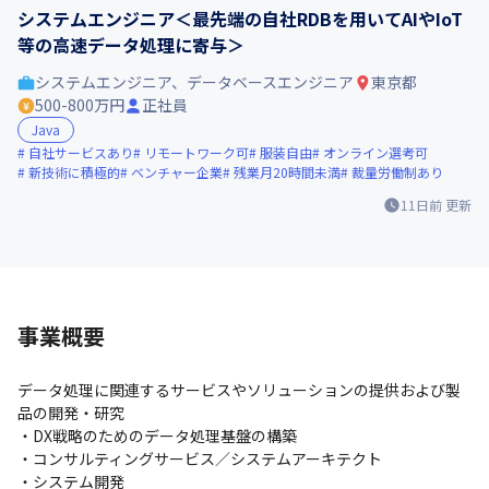
システムエンジニア＜最先端の自社RDBを用いてAIやIoT
等の高速データ処理に寄与＞
システムエンジニア、データベースエンジニア
東京都
500-800万円
正社員
Java
自社サービスあり
リモートワーク可
服装自由
オンライン選考可
新技術に積極的
ベンチャー企業
残業月20時間未満
裁量労働制あり
11日前
更新
事業概要
データ処理に関連するサービスやソリューションの提供および製
品の開発・研究

・DX戦略のためのデータ処理基盤の構築

・コンサルティングサービス／システムアーキテクト

・システム開発
