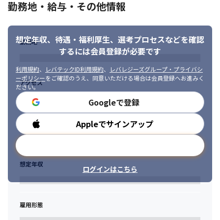
勤務地・給与・その他情報
想定年収、待遇・福利厚生、
選考プロセスなどを確認
勤務地
するには会員登録が必要です
利用規約
、
レバテックID利用規約
、
レバレジーズグループ・プライバシ
ーポリシー
をご確認のうえ、同意いただける場合は会員登録へお進みく
アクセス
ださい。
Googleで登録
Appleでサインアップ
勤務時間
メールアドレスで登録
想定年収
ログインはこちら
雇用形態