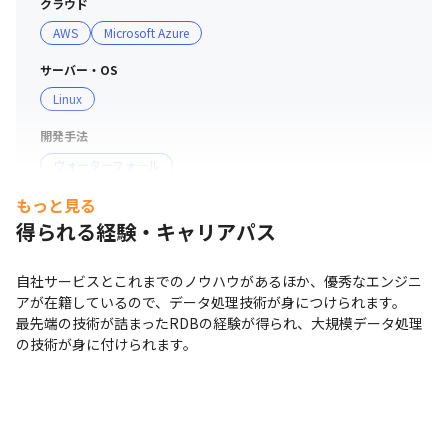
クラウド
AWS
Microsoft Azure
サーバー・OS
Linux
開発手法
ウォーターフォール
もっと見る
プロジェクト管理
得られる経験・キャリアパス
GitHub
Redmine
Backlog
コミュニケーションツール
自社サービスとこれまでのノウハウがあるほか、優秀なエンジニ
Slack
アが在籍しているので、データ処理技術が身につけられます。

最先端の技術が詰まったRDBの経験が得られ、大規模データ処理
その他
の技術が身に付けられます。
Gradle
支給PC
現場で選択可能（Windows/Mac）