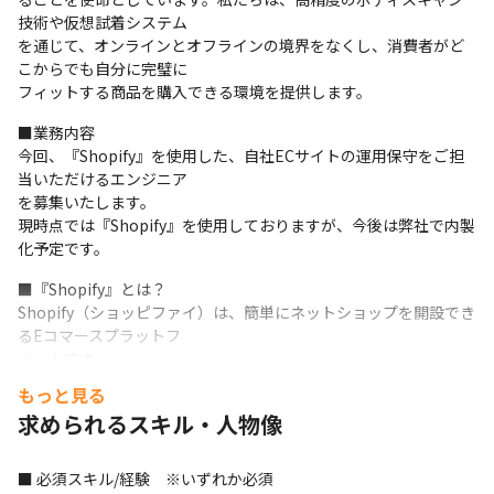
技術や仮想試着システム

を通じて、オンラインとオフラインの境界をなくし、消費者がど
こからでも自分に完璧に

フィットする商品を購入できる環境を提供します。
■業務内容

今回、『Shopify』を使用した、自社ECサイトの運用保守をご担
当いただけるエンジニア

を募集いたします。

現時点では『Shopify』を使用しておりますが、今後は弊社で内製
化予定です。
■『Shopify』とは？

Shopify（ショッピファイ）は、簡単にネットショップを開設でき
るEコマースプラットフ

ォームです。

Shopifyはウェブ制作の知識がないユーザーでも、簡単にネットシ
もっと見る
ョップが作れるよう

求められるスキル・人物像
、ECサイトのテンプレート、決済手段、ホスティングサービスを
パッケージ化し、サブス

クリプションサービスとして提供しています。
■ 必須スキル/経験　※いずれか必須
