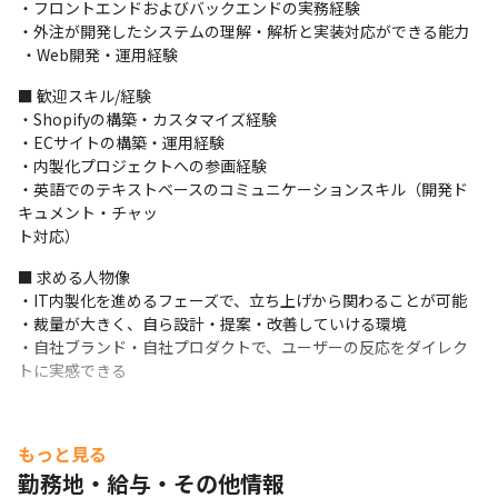
・フロントエンドおよびバックエンドの実務経験

■具体的な業務内容

・外注が開発したシステムの理解・解析と実装対応ができる能力

◆自社ECサイト（Shopify）の保守・運用

 ・Web開発・運用経験
◆新機能の追加や既存機能の改善

◆外部開発会社とのディレクション（要件整理・進行管理）

■ 歓迎スキル/経験

◆外注が開発したシステムの理解と改修

・Shopifyの構築・カスタマイズ経験

◆フロントエンド／バックエンドのコーディング実務

・ECサイトの構築・運用経験

※最初は社内唯一のIT担当となりますが、今後の内製化を見据え
・内製化プロジェクトへの参画経験

ており、中核メンバーと

・英語でのテキストベースのコミュニケーションスキル（開発ド
して裁量を持って業務を進めていただきます。
キュメント・チャッ

ト対応）
■ 求める人物像

・IT内製化を進めるフェーズで、立ち上げから関わることが可能

・裁量が大きく、自ら設計・提案・改善していける環境

・自社ブランド・自社プロダクトで、ユーザーの反応をダイレク
トに実感できる
もっと見る
勤務地・給与・その他情報