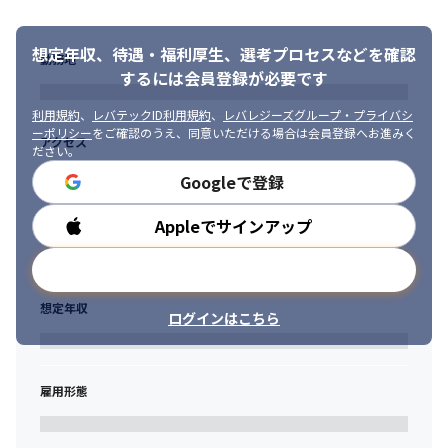
想定年収、待遇・福利厚生、
選考プロセスなどを確認
勤務地
するには会員登録が必要です
利用規約
、
レバテックID利用規約
、
レバレジーズグループ・プライバシ
ーポリシー
をご確認のうえ、同意いただける場合は会員登録へお進みく
アクセス
ださい。
Googleで登録
Appleでサインアップ
勤務時間
メールアドレスで登録
想定年収
ログインはこちら
雇用形態