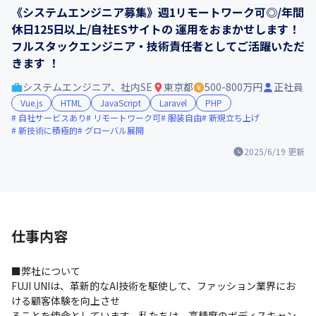
《システムエンジニア募集》週1リモートワーク可◎/年間
休日125日以上/自社ESサイトの 運用をおまかせします！
フルスタックエンジニア・技術責任者としてご活躍いただ
きます ！
システムエンジニア、社内SE
東京都
500-800万円
正社員
Vue.js
HTML
JavaScript
Laravel
PHP
自社サービスあり
リモートワーク可
服装自由
新規立ち上げ
新技術に積極的
グローバル展開
2025/6/19
更新
仕事内容
■弊社について

FUJI UNIは、革新的なAI技術を駆使して、ファッション業界にお
ける顧客体験を向上させ

ることを使命としています。私たちは、高精度のボディスキャン