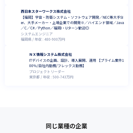
西日本スターワークス株式会社
【福岡】宇宙・防衛システム・ソフトウェア開発／NEC等大手SI
er、大手メーカー・上場企業での開発※／ハイエンド領域／Java
／C／C#／Python／福岡I・Uターン歓迎◎
システムエンジニア
福岡県
年収 :
480
-
900
万円
ＮＸ情報システム株式会社
ITデバイスの企画、設計、導入展開、運用 【プライム案件1
00％/自社内勤務/フレックス勤務】
プロジェクトリーダー
東京都
年収 :
500
-
743
万円
同じ業種の企業