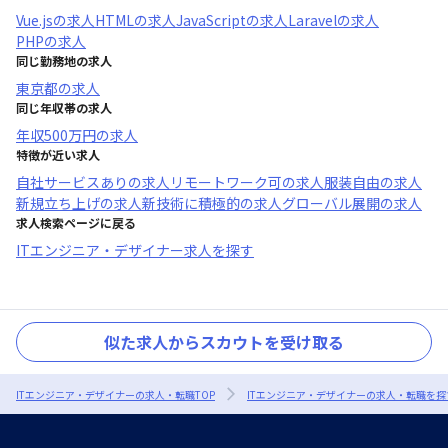
Vue.js
の求人
HTML
の求人
JavaScript
の求人
Laravel
の求人
PHP
の求人
同じ勤務地の求人
東京都
の求人
同じ年収帯の求人
年収
500万円
の求人
特徴が近い求人
自社サービスあり
の求人
リモートワーク可
の求人
服装自由
の求人
新規立ち上げ
の求人
新技術に積極的
の求人
グローバル展開
の求人
求人検索ページに戻る
ITエンジニア・デザイナー求人を探す
似た求人からスカウトを受け取る
ITエンジニア・デザイナーの求人・転職TOP
ITエンジニア・デザイナーの求人・転職を探