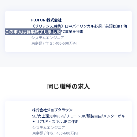
FUJI UNI株式会社
《ブリッジSE募集》日中バイリンガル必須／英語歓迎！海
この求人は募集終了しました
外チームと連携しEC事業を推進
システムエンジニア
東京都
年収 :
400
-
600
万円
同じ職種の求人
株式会社ジョブクラウン
SE/売上還元率80％/リモートOK/服装自由/メンターがキ
ャリアUP・スキルUPに伴走
システムエンジニア
東京都
年収 :
400
-
600
万円