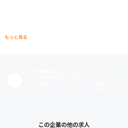
もっと見る
FUJI UNI株式会社
FUJI UNI株式会社は東京を拠点に、靴の自社
製造・販売と、オーダースーツのD2C展開を
行うファッションブランドです。20〜40代のI
T系ビジネスパーソンを中心に、上質で洗練
されたスタイルを提案して･･･
この企業の他の求人