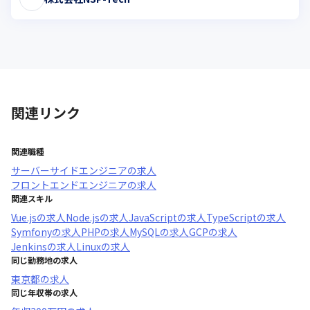
関連リンク
関連職種
サーバーサイドエンジニア
の求人
フロントエンドエンジニア
の求人
関連スキル
Vue.js
の求人
Node.js
の求人
JavaScript
の求人
TypeScript
の求人
Symfony
の求人
PHP
の求人
MySQL
の求人
GCP
の求人
Jenkins
の求人
Linux
の求人
同じ勤務地の求人
東京都
の求人
同じ年収帯の求人