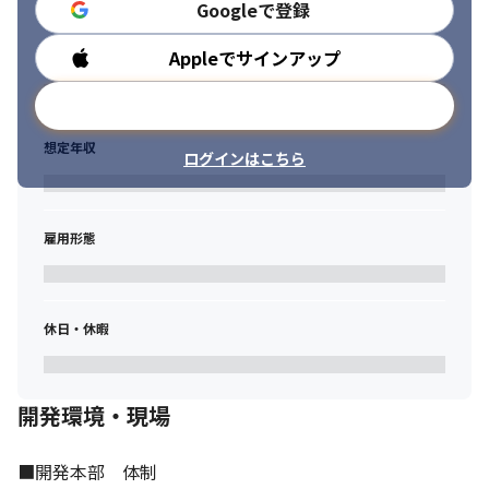
Googleで登録
点を立ち上げるなどして拡大中です。

「共に組織を造りあげ、組織と共に成長していきたい方」「裁量
を持って働きたい方」等共に働いてくれるエンジニアを募集して
Appleでサインアップ
勤務時間
います！
メールアドレスで登録
想定年収
ログインはこちら
雇用形態
休日・休暇
開発環境・現場
■開発本部　体制
