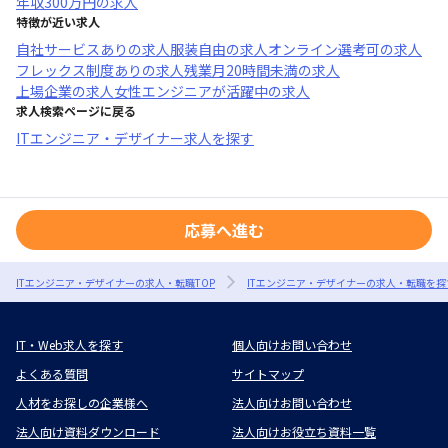
年収
300万円
の求人
特徴が近い求人
自社サービスあり
の求人
服装自由
の求人
オンライン選考可
の求人
フレックス制度あり
の求人
残業月20時間未満
の求人
上場企業
の求人
女性エンジニアが活躍中
の求人
求人検索ページに戻る
ITエンジニア・デザイナー求人を探す
応募へ進む
ITエンジニア・デザイナーの求人・転職TOP
ITエンジニア・デザイナーの求人・転職を探
IT・Web求人を探す
個人向けお問い合わせ
よくある質問
サイトマップ
人材をお探しの企業様へ
法人向けお問い合わせ
法人向け資料ダウンロード
法人向けお役立ち資料一覧