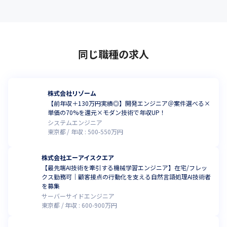
同じ職種の求人
株式会社リゾーム
【前年収＋130万円実績◎】開発エンジニア＠案件選べる×
単価の70%を還元×モダン技術で年収UP！
システムエンジニア
東京都
年収 :
500
-
550
万円
株式会社エーアイスクエア
【最先端AI技術を牽引する機械学習エンジニア】在宅/フレッ
クス勤務可｜顧客接点の行動化を支える自然言語処理AI技術者
を募集
サーバーサイドエンジニア
東京都
年収 :
600
-
900
万円