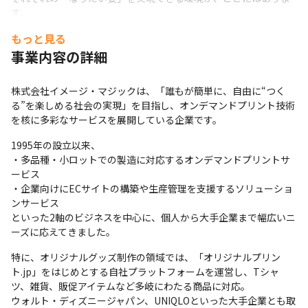
す。
もっと見る
■キャリアアップについて

マネジメントと開発のどちらも大切にしたい方にとって理想的な
事業内容の詳細
キャリアパスもご用意しています。
株式会社イメージ・マジックは、「誰もが簡単に、自由に“つく
　プレイングマネージャーとして、チームのマネジメントやプロ
る”を楽しめる社会の実現」を目指し、オンデマンドプリント技術
ジェクト推進に関わりながら、自らも手を動かして開発に携わる
を核に多彩なサービスを展開している企業です。
ことが可能です。

「管理業務だけでは物足りない」「技術の現場に常に触れていた
1995年の設立以来、

い」という方にぴったりのポジションです。
・多品種・小ロットでの製造に対応するオンデマンドプリントサ
ービス

　また、現場に深く関わっているからこそ、チームの課題やユー
・企業向けにECサイトの構築や生産管理を支援するソリューショ
ザー視点を踏まえた判断力も養われ、より説得力のあるマネジメ
ンサービス

ントスキルが身につきます。
といった2軸のビジネスを中心に、個人から大手企業まで幅広いニ
“プレイヤーとしての技術力”も “リーダーとしての視野”も同時に
ーズに応えてきました。
伸ばせる、そんな環境がここにはあります。
特に、オリジナルグッズ制作の領域では、「オリジナルプリン
ト.jp」をはじめとする自社プラットフォームを運営し、Tシャ
ツ、雑貨、販促アイテムなど多岐にわたる商品に対応。

ウォルト・ディズニージャパン、UNIQLOといった大手企業とも取