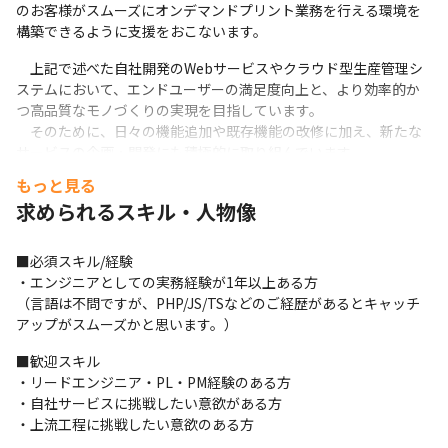
のお客様がスムーズにオンデマンドプリント業務を行える環境を
構築できるように支援をおこないます。
　上記で述べた自社開発のWebサービスやクラウド型生産管理シ
ステムにおいて、エンドユーザーの満足度向上と、より効率的か
つ高品質なモノづくりの実現を目指しています。

　そのために、日々の機能追加や既存機能の改修に加え、新たな
サービスの企画・開発にも積極的に取り組んでいます。
もっと見る
■この仕事の魅力

求められるスキル・人物像
〈フルスタックエンジニアとしての成長〉

開発本部では基本的に、チーム内の各担当者がそれぞれ設計から
実装・運用まで一貫して携わるスタイルをとっています。そのた
■必須スキル/経験

め、自然とフルスタックエンジニアとしてのスキルも磨ける環境
・エンジニアとしての実務経験が1年以上ある方

ができています。
（言語は不問ですが、PHP/JS/TSなどのご経歴があるとキャッチ
アップがスムーズかと思います。）
〈企画から保守・改善まで、自分たちの手で創り上げるやりが
い〉

■歓迎スキル

　イメージ・マジックの開発本部では、単なる実装担当ではな
・リードエンジニア・PL・PM経験のある方

く、「企画すること」もミッションの一部です。

・自社サービスに挑戦したい意欲がある方

上から設計書が降りてくるのを待つのではなく、自分たちで新し
・上流工程に挑戦したい意欲のある方
いサービスや機能を考え、ゼロから形にしていくのが私たちのス