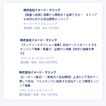
株式会社イメージ・マジック
【裁量×成長】提案から開発まで主導できる！ キャリア
も技術も広がる自社開発エンジニア
サーバーサイドエンジニア
東京都
年収 :
450
-
700
万円
株式会社イメージ・マジック
【テックリードポジション募集】自社サービスをリードする
エンジニア募集！裁量大・企画から参画【技術と組織を牽
引】
フロントエンドエンジニア
東京都
年収 :
600
-
1000
万円
株式会社イメージ・マジック
【U・Iターン歓迎！｜新拠点×自社開発】上流から下流まで一
貫して担当、フルスタックに成長する自社サービス開発エンジ
こ
ニア募集
フロントエンドエンジニア
鹿児島県
年収 :
350
-
700
万円