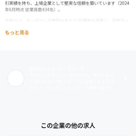
引実績を持ち、上場企業として堅実な信頼を築いています（2024
年6月時点 従業員数434名）。
近年では、オンデマンド市場の拡大とDX推進を背景に、前年比＋
27.9％の売上成長を記録するなど、急速に事業規模を拡大。

もっと見る
生産から出荷までを最適化するクラウド型システム「ODPS」な
ど、業界に先駆けたテクノロジー開発にも注力し、持続可能なモ
ノづくりに貢献しています。
今後も、エンドユーザーから法人向けまで、あらゆる「つくる」
体験を支えながら、国内外に向けて新たな価値提供を続けていき
株式会社イメージ・マジック
ます。
株式会社イメージ・マジックは、個性と創造
性溢れる豊かな社会づくりに貢献するを経営
理念に、オンデマンドプリント技術を駆使し
た自社サービスを提供しています。＜事業内
容＞『オリジナルプリント.jp』や『ME･･･
この企業の他の求人