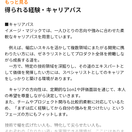
もっと見る
プロジェクト管理
得られる経験・キャリアパス
GitHub
Backlog
コミュニケーションツール
■キャリアパス

Slack
イメージ・マジックでは、一人ひとりの志向や強みに合わせた柔
軟なキャリアパスを用意しています。
支給PC
　例えば、幅広いスキルを活かして複数領域にまたがる開発に携
Windows
わりたい方には、ゼネラリストとしてプロダクト全体を俯瞰しな
がら成長する道を。

　一方で、特定の技術領域を深掘りし、その道のエキスパートと
して価値を発揮したい方には、スペシャリストとしてのキャリア
をしっかりと築ける環境があります。
　キャリアの方向性は、定期的な1on1や評価面談を通じて、本人
の希望を尊重しながら決定していきます。

また、チームやプロジェクト関与も比較的柔軟に対応しているた
め、「まずは広く経験してから自分の強みを見つけたい」という
フェーズの方にもフィットします。
技術で幅を広げたい人も、特化して尖らせたい人も。

それぞれの「なりたい姿」を実現できる環境が、ここにはありま