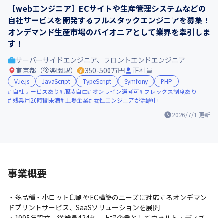
【webエンジニア】ECサイトや生産管理システムなどの
自社サービスを開発するフルスタックエンジニアを募集！
オンデマンド生産市場のパイオニアとして業界を牽引しま
す！
サーバーサイドエンジニア、フロントエンドエンジニア
東京都（後楽園駅）
350-500万円
正社員
Vue.js
JavaScript
TypeScript
Symfony
PHP
自社サービスあり
服装自由
オンライン選考可
フレックス制度あり
残業月20時間未満
上場企業
女性エンジニアが活躍中
2026/7/1
更新
事業概要
・多品種・小ロット印刷やEC構築のニーズに対応するオンデマン
ドプリントサービス、SaaSソリューションを展開

・1995年設立、従業員434名、上場企業としてウォルト・ディズ