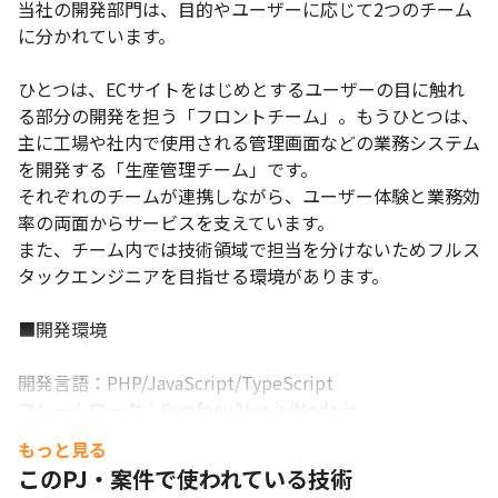
当社の開発部門は、目的やユーザーに応じて2つのチーム
に分かれています。

ひとつは、ECサイトをはじめとするユーザーの目に触れ
る部分の開発を担う「フロントチーム」。もうひとつは、
主に工場や社内で使用される管理画面などの業務システム
を開発する「生産管理チーム」です。

それぞれのチームが連携しながら、ユーザー体験と業務効
率の両面からサービスを支えています。

また、チーム内では技術領域で担当を分けないためフルス
タックエンジニアを目指せる環境があります。

■開発環境

開発言語：PHP/JavaScript/TypeScript　

フレームワーク：Symfony/Vue.js/Node.js　

データベース：MariaDB/MySQL

もっと見る
開発環境：IntelliJ IDEA

このPJ・案件で使われている技術
ツール：GitHub、Backlog、Slack　等
