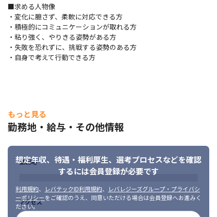
タイルです。

■求める人物像

　サービスの立ち上げ段階から関われるため、「どうすればユー
・変化に臆さず、柔軟に対応できる方

ザーがもっと使いやすくなるか？」「コストと品質をどう両立す
・積極的にコミュニケーションが取れる方

るか？」といった視点を持ちながら開発に取り組むことができま
・粘り強く、やりきる姿勢がある方

す。

・失敗を恐れずに、挑戦する姿勢のある方

　リリース後も、そこで終わりではなく、ユーザーの声やデータ
・自身で考えて行動できる方
をもとに継続的な改善・保守も自ら手がけていきます。0→1を生
み出し、1→10、10→100へと育てていく。そんな一連のプロセス
に深く関われる、やりがいの大きな環境です。
技術でプロダクトを育てたい。そんな想いを持ったエンジニアに
もっと見る
とって、大きな裁量と成長のチャンスが広がっていることが弊社
の魅力であるといえます。
勤務地・給与・その他情報
■募集背景

・2022年に東証グロースに上場を果して、業績は右肩上がりとな
想定年収、待遇・福利厚生、
選考プロセスなどを確認
っています。会社の成長に並走していくため、開発本部では今後
勤務地
するには会員登録が必要です
を見据えた増員募集を行います。
利用規約
、
レバテックID利用規約
、
レバレジーズグループ・プライバシ
株式会社イメージ・マジックは上場企業としての安定感とベンチ
ーポリシー
をご確認のうえ、同意いただける場合は会員登録へお進みく
ャーマインドを兼ね備えた急成長/急拡大中の企業です！

アクセス
ださい。
開発本部としても本社エンジニアの増員だけでなく、鹿児島新拠