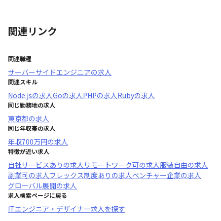
関連リンク
関連職種
サーバーサイドエンジニア
の求人
関連スキル
Node.js
の求人
Go
の求人
PHP
の求人
Ruby
の求人
同じ勤務地の求人
東京都
の求人
同じ年収帯の求人
年収
700万円
の求人
特徴が近い求人
自社サービスあり
の求人
リモートワーク可
の求人
服装自由
の求人
副業可
の求人
フレックス制度あり
の求人
ベンチャー企業
の求人
グローバル展開
の求人
求人検索ページに戻る
ITエンジニア・デザイナー求人を探す