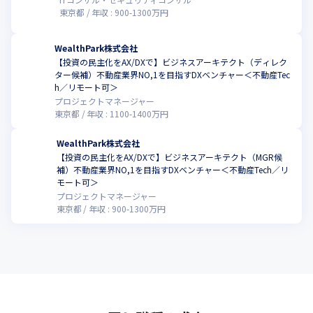
東京都
年収 :
900
-
1300
万円
WealthPark株式会社
【投資の民主化をAX/DXで】ビジネスアーキテクト（ディレク
ター候補）不動産業界NO,1を目指すDXベンチャー＜不動産Tec
こ
h／リモート可＞
プロジェクトマネージャー
東京都
年収 :
1100
-
1400
万円
WealthPark株式会社
【投資の民主化をAX/DXで】ビジネスアーキテクト（MGR候
補）不動産業界NO,1を目指すDXベンチャー＜不動産Tech／リ
こ
モート可＞
プロジェクトマネージャー
東京都
年収 :
900
-
1300
万円