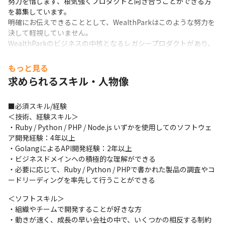
努力を惜しまず、根気強くプロダクトと向き合うことができる方
を募集しています。

明確にお伝えできることとして、WealthParkはこのような努力を
決して軽視していません。

WealthParkのビジネスの中核となるレガシープロダクトがあり、
そのプロダクトによって、私たちのビジネスは正しく運営されて
いることを知っているからです。
もっと見る
求められるスキル・人物像
2) 常に新しい技術を学び(e.g golang)、課題や要件を解決する方
法を見つけ続ける姿勢

一方、WealthParkでは、事業の拡大とミッションの実現のため
■必須スキル/経験

に、レガシーからモダンへとアーキテクチャを再構築していきた
＜技術、経験スキル＞

いと考えています。

・Ruby / Python / PHP / Node.js いずかを使用してのソフトウェ
既存のプロダクトを理解しつつも、新しいアーキテクチャに貢献
ア開発経験：4年以上

するために、常に新しい技術を学び、課題や要件を解決する方法
・GolangによるAPI開発経験：2年以上

を見つけてくれる方を期待しています。

・ビジネスドメインへの積極的な理解ができる

プログラミング言語は、主にgolangを使用する予定です。

・必要に応じて、Ruby / Python / PHPで書かれた製品の調査やコ
WealthParkは非常にフラットな組織・チームです。そのため、ア
ードリーディングを率先して行うことができる
ーキテクチャや技術スタックも自由に提案できます。
＜ソフトスキル＞

上記2つの期待を実現できる方、または魅力を感じて頂ける方は、
・組織やチームで開発することが好きな方

弊社のアーキテクチャ改善に是非携わっていただきたいです。
・動きが速く、成長の早い会社の中で、いくつかの相反する制約