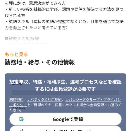
を秤にかけ、意思決定ができる方

■やっていただきたいこと

・新しい技術を継続的に学び、課題や要件を解決する方法を見つ
・WealthParkのVisionやMissionを実現する為の戦略を考え、チ
けられる方

ームで実現に取り組むこと

・英語スキル（現状の英語が完璧でなくとも、仕事を通じて英語
・プロダクトマネージャー、デザイナー、バックエンド、フロン
力を向上させたいと考えている方）
トエンドエンジニアとのブレインストーミングやDesign Sprint、
Event Stormingを行い、新しい機能やアーキテクチャを構築する
■歓迎スキル/経験

こと

・Golangでの開発経験

・既存製品（主にPHP(Monolith)やRuby(API)）のメンテナンス
・MongoDBなどのnosqlの利用経験

もっと見る
と改善をおこなうこと

・AWSを中心とした各種クラウドインフラの運用・保守経験

勤務地・給与・その他情報
・Goやnode.jsなどを用いた新しいAPIを開発し、アーキテクチャ
・コンテナ、Docker、Kubernetesなどのオーケストレーション
の改善を行うこと
ツールの利用経験

・OAuthやopenidconnectについての深い理解がある方
想定年収、待遇・福利厚生、
選考プロセスなどを確認
勤務地
■求められる人物像

するには会員登録が必要です
・新しい事業を創り出していくことに意欲があり、課題の解決能
力のある方

利用規約
、
レバテックID利用規約
、
レバレジーズグループ・プライバシ
・フィンテック、不動産テック企業や、グローバルな職場環境に
ーポリシー
をご確認のうえ、同意いただける場合は会員登録へお進みく
アクセス
ださい。
関心のある方

・チームで共同して業務を遂行できる方
Googleで登録