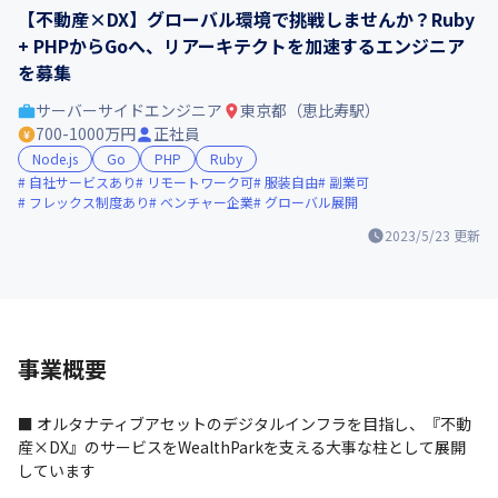
【不動産×DX】グローバル環境で挑戦しませんか？Ruby
+ PHPからGoへ、リアーキテクトを加速するエンジニア
を募集
サーバーサイドエンジニア
東京都（恵比寿駅）
700-1000万円
正社員
Node.js
Go
PHP
Ruby
自社サービスあり
リモートワーク可
服装自由
副業可
フレックス制度あり
ベンチャー企業
グローバル展開
2023/5/23
更新
事業概要
■ オルタナティブアセットのデジタルインフラを目指し、『不動
産×DX』のサービスをWealthParkを支える大事な柱として展開
しています