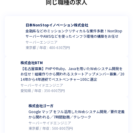
同じ職種の求人
日本NonStopイノベーション株式会社
金融系などのミッションクリティカルな案件多数！NonStop
サーバーやAWSなどを使ったインフラ環境の構築をお任せ
サーバーエンジニア
東京都
年収 :
480
-
630
万円
株式会社BTM
【名古屋募集】PHPやRuby、Javaを用いたWebシステム開発を
お任せ！組織作りから関われるスタートアップメンバー募集／20
14年から4年連続でベストベンチャー100に選出
サーバーサイドエンジニア
愛知県
年収 :
350
-
600
万円
株式会社ゴーガ
Google マップ をフル活用したWebシステム開発／要件定義
から関われる／7時間勤務／テレワーク
サーバーサイドエンジニア
東京都
年収 :
500
-
800
万円