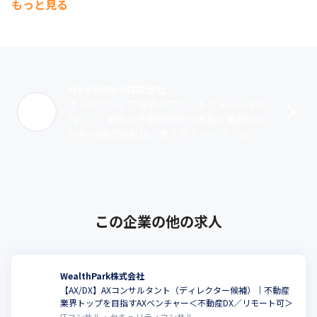
もっと見る
WealthPark株式会社
オルタナティブ投資のプラットフォームを目
指して、現在は不動産領域で事業を展開Weal
thPark株式会社は、オルタナティブアセット
（非流動資産）のデジタルインフラを目指す
企業です。現金や株といった伝統･･･
この企業の他の求人
WealthPark株式会社
【AX/DX】AXコンサルタント（ディレクター候補）｜不動産
こ
業界トップを目指すAXベンチャー＜不動産DX／リモート可＞
ITコンサル・セキュリティコンサル