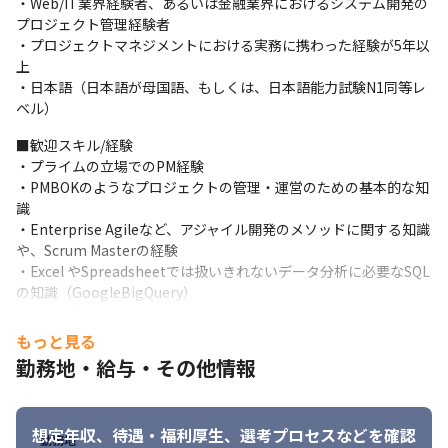
・Web/IT業界経験者、あるいは金融業界におけるシステム開発の
体制強化していきたいと考えています。 裁量あるポジションとな
プロジェクト管理経験者

り、案件を主体的にリードしていただく役割となります。
・プロジェクトマネジメントにおける実務に携わった経験が5年以
上

■業務について

・日本語（日本語が母国語、もしくは、日本語能力試験N1同等レ
PayPay内の様々なニーズに合わせた内製システムの開発は常に複
ベル）
数のプロジェクトが動いており、プロジェクトマネージャーは担
当するプロジェクトのQCDに責任を持ち、担当プロジェクトの推
■歓迎スキル/経験

進やエンジニアのサポートを行います。 また、個々のプロジェク
・プライムの立場でのPM経験

トだけはなく、大規模な開発案件の場合は複数のプロジェクトの
・PMBOKのようなプロジェクトの管理・運営のための基本的な知
全体管理をお任せすることもあります。 さらに、プロジェクト推
識

進に必要なリソースの見積もり、調達、ステークホルダーの意思
・Enterprise Agileなど、アジャイル開発のメソッドに関する知識
決定などのプロジェクトに必要なすべてのプロセスを担当してい
や、Scrum Masterの経験

ただきます。
・Excel やSpreadsheetでは扱いきれないデータ分析に必要なSQL
の知識（GoogleBigQuery）

【業務内容】

・変化の激しい現場において、マニュアルの集計、分析、レポー
・プロジェクトの進捗管理、問題管理、推進、サポート

トを自動化するためにデータ構造を整理し、適切な技術で自動化
もっと見る
・各ステークホルダー（事業戦略やビジネス企画、営業、CSなど
できるスキル
勤務地・給与・その他情報
の他の部門や開発チーム）との調整

・要求分析 / 要件定義

■求める人物像

・開発管理、変更管理などのルール策定や見直し

PayPay 5 sensesに当てはまる方

・プロジェクト成果物の定義やテンプレート化、開発者への落と
想定年収、待遇・福利厚生、
選考プロセスなどを確認
（https://speakerdeck.com/paypaycorporation/paypay5sens
勤務地