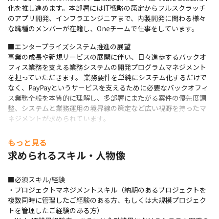
化を推し進めます。本部署にはIT戦略の策定からフルスクラッチ
のアプリ開発、インフラエンジニアまで、内製開発に関わる様々
な職種のメンバーが在籍し、Oneチームで仕事をしています。
■エンタープライズシステム推進の展望

事業の成長や新規サービスの展開に伴い、日々進歩するバックオ
フィス業務を支える業務システムの開発プログラムマネジメント
を担っていただきます。 業務要件を単純にシステム化するだけで
なく、PayPayというサービスを支えるために必要なバックオフィ
ス業務全般を本質的に理解し、多部署にまたがる案件の優先度調
整、システムと業務運用の境界線の策定など広い視野を持ったマ
ネジメントが求められています。
■募集背景

もっと見る
内製開発を推進するにあたっては、開発エンジニアだけではな
求められるスキル・人物像
く、チームをリードする役割や技術面をリードする役割、各開発
案件をコントロールしてデリバリーまで責任をもつプロジェクト
をリードする役割も不可欠になっていきます。 現在数多くの開発
■必須スキル/経験

案件が発生しており、事業成長の足枷に繋がりかねない状況とな
・プロジェクトマネジメントスキル（納期のあるプロジェクトを
ります。 

複数同時に管理したご経験のある方、もしくは大規模プロジェク
本ポジションの募集背景は、リードできる役割が不足しているた
トを管理したご経験のある方）

め、滞留および今後も継続していく案件を前に進めていくために