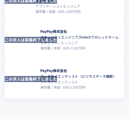
この求人は募集終了しました
こ
nk Project)
アプリケーションエンジニア
東京都
年収 :
800
-
1200
万円
PayPay株式会社
セキュリティエンジニア/Fintechでのレッドチーム
この求人は募集終了しました
こ
セキュリティエンジニア
東京都
年収 :
600
-
1100
万円
PayPay株式会社
データサイエンティスト（ビジネスデータ横断）
この求人は募集終了しました
こ
データサイエンティスト
東京都
年収 :
600
-
1200
万円