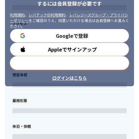
し込み

es-jp）
するには会員登録が必要です
・プロジェクトオーナーやステークホルダーへの進捗報告（レポ
ート）
利用規約
、
レバテックID利用規約
、
レバレジーズグループ・プライバシ
ーポリシー
をご確認のうえ、同意いただける場合は会員登録へお進みく
アクセス
■過去の主なプロジェクト

ださい。
・顧客本人確認システム構築

Googleで登録
・加盟店請求管理システム構築

・キャンペーン管理システム構築

Appleでサインアップ
勤務時間
・顧客管理システム導入

・企業マスタ管理システム構築

メールアドレスで登録
・審査自動化AIの導入

・カスタマーサポート向けAIの導入、その他開発案件多数
想定年収
ログインはこちら
雇用形態
休日・休暇