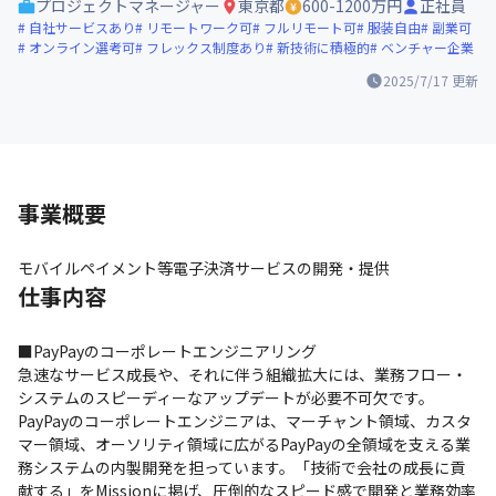
プロジェクトマネージャー
東京都
600-1200万円
正社員
自社サービスあり
リモートワーク可
フルリモート可
服装自由
副業可
オンライン選考可
フレックス制度あり
新技術に積極的
ベンチャー企業
2025/7/17
更新
事業概要
モバイルペイメント等電子決済サービスの開発・提供
仕事内容
■PayPayのコーポレートエンジニアリング

急速なサービス成長や、それに伴う組織拡大には、業務フロー・
システムのスピーディーなアップデートが必要不可欠です。
PayPayのコーポレートエンジニアは、マーチャント領域、カスタ
マー領域、オーソリティ領域に広がるPayPayの全領域を支える業
務システムの内製開発を担っています。「技術で会社の成長に貢
献する」をMissionに掲げ、圧倒的なスピード感で開発と業務効率