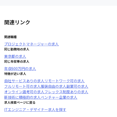
関連リンク
関連職種
プロジェクトマネージャー
の求人
同じ勤務地の求人
東京都
の求人
同じ年収帯の求人
年収
600万円
の求人
特徴が近い求人
自社サービスあり
の求人
リモートワーク可
の求人
フルリモート可
の求人
服装自由
の求人
副業可
の求人
オンライン選考可
の求人
フレックス制度あり
の求人
新技術に積極的
の求人
ベンチャー企業
の求人
求人検索ページに戻る
ITエンジニア・デザイナー求人を探す