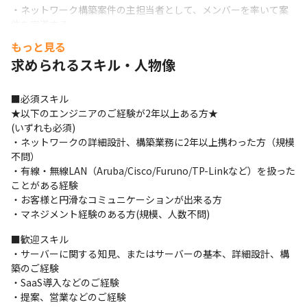
・ネットワーク構築案件の主担当者として、メンバーを率いて案
件を完遂する。
もっと見る
■想定される扱う機器

求められるスキル・人物像
【NW製品】

　Cisco AP、WLC、L3/L2SW、RT

　Aruba AP、WLC、Cloudコントローラ、L3/L2SW

■必須スキル

　Meraki AP,L3/L2SW,

★以下のエンジニアのご経験が2年以上ある方★

　TP-Link AP,L3/L2SW

(いずれも必須)

　Fortinet UTM

・ネットワークの詳細設計、構築業務に2年以上携わった方（規模
　Sonicwall UTM

不問）

　YAMAHA FW、RT、AP、SW
・有線・無線LAN（Aruba/Cisco/Furuno/TP-Linkなど）を扱った
ことがある経験

【SV製品】

・お客様と円滑なコミュニケーションが出来る方

　Netattest 認証サーバ、DNSサーバ、DHCPサーバ
・マネジメント経験のある方(規模、人数不問)
■案件例

■歓迎スキル

無線LAN構築
・サーバーに関する知見、またはサーバーの基本、詳細設計、構
築のご経験

【担当】

・SaaS導入などのご経験

要件定義～詳細構築

・提案、営業などのご経験

【NW製品】
