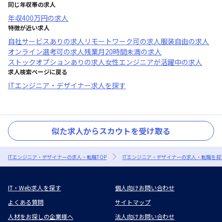
同じ年収帯の求人
年収
400万円
の求人
特徴が近い求人
自社サービスあり
の求人
リモートワーク可
の求人
服装自由
の求人
オンライン選考可
の求人
残業月20時間未満
の求人
ストックオプションあり
の求人
女性エンジニアが活躍中
の求人
求人検索ページに戻る
ITエンジニア・デザイナー求人を探す
似た求人からスカウトを受け取る
ITエンジニア・デザイナーの求人・転職TOP
ITエンジニア・デザイナーの求人・転職を探
IT・Web求人を探す
個人向けお問い合わせ
よくある質問
サイトマップ
人材をお探しの企業様へ
法人向けお問い合わせ