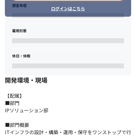
メーカーに依存せず、幅広い製品に携わる醍醐味

想定年収
当社では、大手SIerにありがちな「○○社製品を使わないといけ
ログインはこちら
ない」という制限はありません。特定のメーカーに依存した案件
獲得がないため、汎用性の高い製品からニッチな製品まで扱うこ
とが可能。あなたの志向に合わせて、インフラエンジニアとして
雇用形態
幅広く知識をつけることが出来ます。
Ciscoは勿論、例えばArubaやヤマハルーターを使ってみたり、
AWSなどのラウドサービスと組み合わせてみたり。業務を無理に
休日・休暇
押し付けることはありませんので、あなたらしく、様々な経験が
積めます！
【情報共有】

開発環境・現場
■リアルタイムで密に情報を共有できるよう、コミュニケーショ
ンツール導入

■ノウハウや進捗、議事録などは、情報共有ツール(基本Teams)
【配属】

で作成
■部門

IPソリューション部

【業務の進め方・評価】

■CTOに近いポジションが技術やワークフローを標準化

■技術周りや現場を理解しているエンジニアが人事評価を担当

■部門概要

■ICD認証を導入

ITインフラの設計・構築・運用・保守をワンストップで行