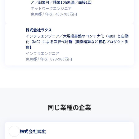
ア／副業可／残業10h未満／面接1回
ネットワークエンジニア
東京都
年収 :
400
-
700
万円
株式会社ラクス
インフラエンジニア／大規模基盤のコンテナ化（K8s）と自動
化（IaC）による次世代刷新【楽楽精算など有名プロダクト多
数】
インフラエンジニア
東京都
年収 :
678
-
966
万円
同じ業種の企業
株式会社武広