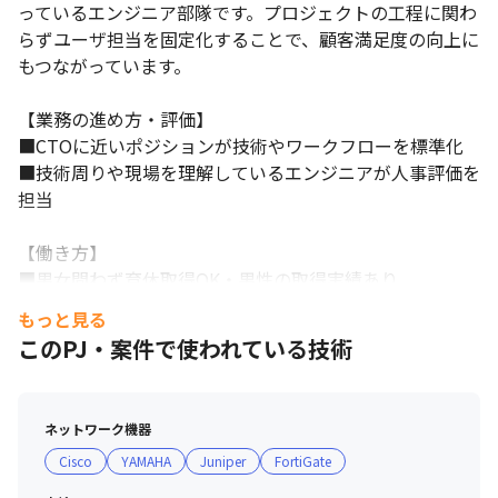
一般社団法人iCD協会の審査において、最高レベルである

っているエンジニア部隊です。プロジェクトの工程に関わ
「Gold ★★★（TripleStar）」認証を取得。

らずユーザ担当を固定化することで、顧客満足度の向上に
 ※最高レベル認証企業は当社含む6社のみです（iCD活用企業認証 
もつながっています。

認証企業一覧より 2024年2月22日時点）。
【働き方】

【業務の進め方・評価】

■男女問わず育休取得OK・男性の取得実績あり

■CTOに近いポジションが技術やワークフローを標準化

■案件によってリモートでの参画や、フレキシブルに中抜けする
■技術周りや現場を理解しているエンジニアが人事評価を
ことも可能
担当

何でも話せる・相談できる風土があり、

エンジニアのスキルアップや満足度向上に繋がっています！
【働き方】

■男女問わず育休取得OK・男性の取得実績あり

■案件によってリモートでの参画や、フレキシブルに中抜
もっと見る
けすることも可能

このPJ・案件で使われている技術
何でも話せる・相談できる風土があり、

エンジニアのスキルアップや満足度向上に繋がっていま
ネットワーク機器
す！
Cisco
YAMAHA
Juniper
FortiGate