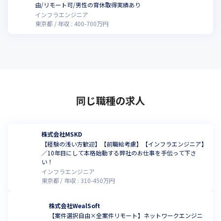
こ
由/リモート可/男性の育休取得実績あり
インフラエンジニア
東京都
年収 :
400
-
700
万円
同じ職種の求人
株式会社MSKD
【経験の浅い方歓迎】【前職給考慮】【インフラエンジニア】
／10年目にして本格始動する弊社のお仕事を手伝って下さ
い！
インフラエンジニア
東京都
年収 :
310
-
450
万円
株式会社WealSoft
【案件選択自由×全案件リモート】ネットワークエンジニ