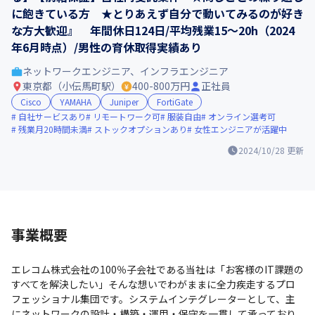
に飽きている方 ★とりあえず自分で動いてみるのが好き
な方大歓迎』 年間休日124日/平均残業15～20h（2024
年6月時点）/男性の育休取得実績あり
ネットワークエンジニア、インフラエンジニア
東京都（小伝馬町駅）
400-800万円
正社員
Cisco
YAMAHA
Juniper
FortiGate
自社サービスあり
リモートワーク可
服装自由
オンライン選考可
残業月20時間未満
ストックオプションあり
女性エンジニアが活躍中
2024/10/28
更新
事業概要
エレコム株式会社の100％子会社である当社は「お客様のIT課題の
すべてを解決したい」そんな想いでわがままに全力疾走するプロ
フェッショナル集団です。システムインテグレーターとして、主
にネットワークの設計・構築・運用・保守を一貫して承っており