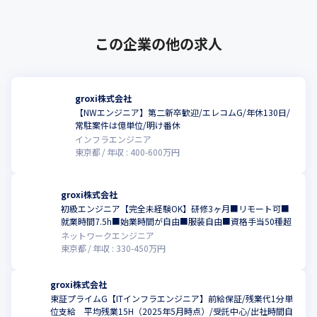
この企業の他の求人
groxi株式会社
【NWエンジニア】第二新卒歓迎/エレコムG/年休130日/
常駐案件は億単位/明け番休
インフラエンジニア
東京都
年収 :
400
-
600
万円
groxi株式会社
初級エンジニア【完全未経験OK】研修3ヶ月■リモート可■
こ
就業時間7.5h■始業時間が自由■服装自由■資格手当50種超
ネットワークエンジニア
東京都
年収 :
330
-
450
万円
groxi株式会社
東証プライムG【ITインフラエンジニア】前給保証/残業代1分単
位支給 平均残業15H（2025年5月時点）/受託中心/出社時間自