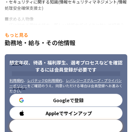
・セキュリティに関する知識(情報セキュリティマネジメント/情報
・回線×2

処理安全確保支援士)
・WANスイッチ×2台

・UTM：Sonicwall NSa3700×2台

■求める人物像

・コアスイッチ：C9300-24UX-M×2台

・ITに対する興味を持ち、新しい技術やデバイスに対して好奇心
・アクセススイッチ（PoE）：C9300-24UX-M×4台

を持てる方

・無線AP：MR57×20台

もっと見る
・疑問を調査し結論を出す能力を持った方

・管理：MerakiDashboard
勤務地・給与・その他情報
・人と接することを苦にせず、多数部署や顧客との円滑なコミュ
ニケーションが取れる方

【その他案件】

・新しいことに、前向きにチャレンジし続けられる方

・小中規模有線、無線LAN構築

想定年収、待遇・福利厚生、
選考プロセスなどを確認
・突発的な事象や状況に対しても臨機応変に対応できる方
・新製品の導入サポート

勤務地
・LBO(ローカルブレイクアウト)
するには会員登録が必要です
◎技術の最新トレンドに携われる

利用規約
、
レバテックID利用規約
、
レバレジーズグループ・プライバシ
◎多種多様な機器を扱うため、技術の幅が広がります
ーポリシー
をご確認のうえ、同意いただける場合は会員登録へお進みく
アクセス
ださい。
■直請け2割、その他ほぼ2次請け（※）

Googleで登録
■既存顧客からの紹介が多く、情報・通信業界が79％（※）

■チーム配属がメイン

Appleでサインアップ
勤務時間
■リモートワークも可能

※いずれも、2024年6月時点
メールアドレスで登録