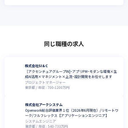
同じ職種の求人
株式会社SI＆C
［アクセンチュアグループIN]~アプリPM~モダンな環境×生
成AI活用×マネジメント×上流~設計開発をお任せします
プロジェクトマネージャー
東京都
年収 :
700
-
1200
万円
株式会社アークシステム
Openwork総合評価業界１位（2026年6月現在）/リモートワ
ーク/フルフレックス【アプリケーションエンジニア】
システムエンジニア
東京都
年収 :
540
-
733
万円