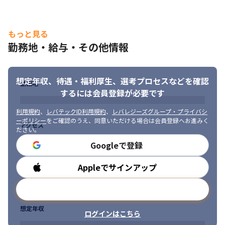
トにありますが、技術力を向上させていただいた先には、その技
術を自社サービスへと貢献していただきたい想いがございます。
もっと見る
勤務地・給与・その他情報
想定年収、待遇・福利厚生、
選考プロセスなどを確認
勤務地
するには会員登録が必要です
利用規約
、
レバテックID利用規約
、
レバレジーズグループ・プライバシ
ーポリシー
をご確認のうえ、同意いただける場合は会員登録へお進みく
アクセス
ださい。
Googleで登録
Appleでサインアップ
勤務時間
メールアドレスで登録
想定年収
ログインはこちら