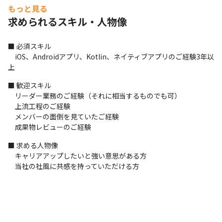
もっと見る
‟「面白そう」を楽しみながらカタチにする”をモットーに、愉快
求められるスキル・人物像
なCREWと共に会社自体のレベルアップ中！

そこでこの度、プロジェクト拡大及び、会社の規模拡大に伴う人
■ 必須スキル

員強化のため募集をすることといたしました。
　iOS、Androidアプリ、Kotlin、ネイティブアプリのご経験3年以
【参考案件】

上
＝＝＝＝＝＝＝＝＝＝＝＝＝＝＝＝＝＝＝＝

■ 歓迎スキル

案件：大手美容サイトの開発

　リーダー業務のご経験（それに相当するものでも可）

概要：SwiftUIをつかったUI開発やKotlinでのネイティブアプリの
　上流工程のご経験

開発

　メンバーの面倒を見ていたご経験

技術：Android、Kotlin、iOS、Swift

　成果物レビューのご経験
場所：フルリモート

体制：当社10名以上参画中

■ 求める人物像

＝＝＝＝＝＝＝＝＝＝＝＝＝＝＝＝＝＝＝＝
　キャリアアップしたいと強い意思がある方

　当社の社風に共感を持っていただける方
【ご入社後やキャリアパスについて】

ファーストミッションは、ご自身のニックネームとオリジナルキ
ャラクターの作成です。イラストはプロに依頼しますので、こだ
わり抜いてください！
目先のミッションは技術力の向上とお客様へのビジネスインパク