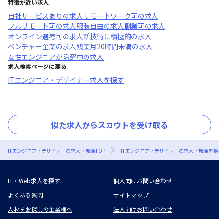
特徴が近い求人
自社サービスあり
の求人
リモートワーク可
の求人
フルリモート可
の求人
服装自由
の求人
副業可
の求人
オンライン選考可
の求人
新技術に積極的
の求人
ベンチャー企業
の求人
残業月20時間未満
の求人
女性エンジニアが活躍中
の求人
求人検索ページに戻る
ITエンジニア・デザイナー求人を探す
似た求人からスカウトを受け取る
ITエンジニア・デザイナーの求人・転職TOP
ITエンジニア・デザイナーの求人・転職を探
IT・Web求人を探す
個人向けお問い合わせ
よくある質問
サイトマップ
人材をお探しの企業様へ
法人向けお問い合わせ