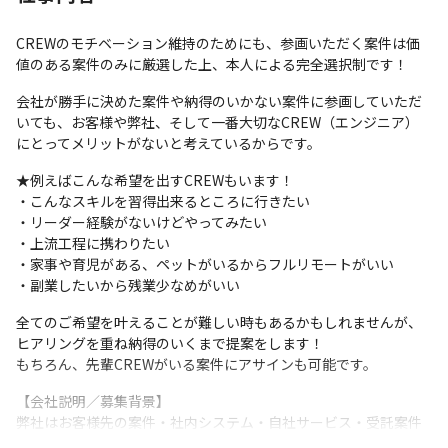
CREWのモチベーション維持のためにも、参画いただく案件は価
値のある案件のみに厳選した上、本人による完全選択制です！
会社が勝手に決めた案件や納得のいかない案件に参画していただ
いても、お客様や弊社、そして一番大切なCREW（エンジニア）
にとってメリットがないと考えているからです。
★例えばこんな希望を出すCREWもいます！

・こんなスキルを習得出来るところに行きたい

・リーダー経験がないけどやってみたい

・上流工程に携わりたい

・家事や育児がある、ペットがいるからフルリモートがいい

・副業したいから残業少なめがいい
全てのご希望を叶えることが難しい時もあるかもしれませんが、
ヒアリングを重ね納得のいくまで提案をします！

もちろん、先輩CREWがいる案件にアサインも可能です。
【会社説明／募集背景】

弊社はお客様先の案件・社内システム・自社サービス・受託案件
などを行なっており、現在はSES事業がメインとなっています。