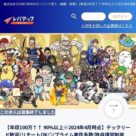
株式会社GORACREWのエンジニア求人・転職・採用 | 【年収100万↑↑ 90%以上※2024年
会員登録
ログイン
人材をお探しの企業様はこちら
マッチ率
この求人は募集終了しました
【年収100万↑↑ 90%以上※2024年4月時点】テックリー
ド歓迎/リモートOK◎/プライム案件多数/独自講習制度