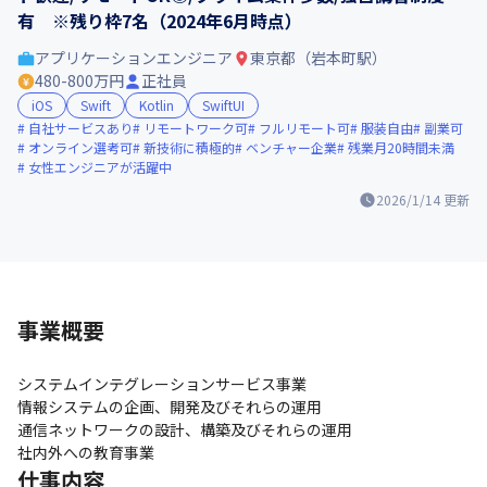
有 ※残り枠7名（2024年6月時点）
アプリケーションエンジニア
東京都（岩本町駅）
480-800万円
正社員
iOS
Swift
Kotlin
SwiftUI
自社サービスあり
リモートワーク可
フルリモート可
服装自由
副業可
オンライン選考可
新技術に積極的
ベンチャー企業
残業月20時間未満
女性エンジニアが活躍中
2026/1/14
更新
事業概要
システムインテグレーションサービス事業

情報システムの企画、開発及びそれらの運用

通信ネットワークの設計、構築及びそれらの運用

社内外への教育事業
仕事内容