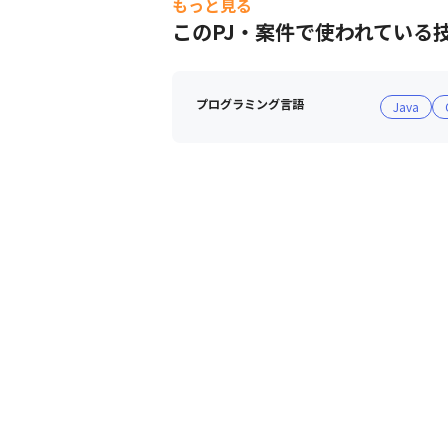
もっと見る
・バージョン管理

このPJ・案件で使われている
 - Git（GitHub Actions）
プログラミング言語
Java