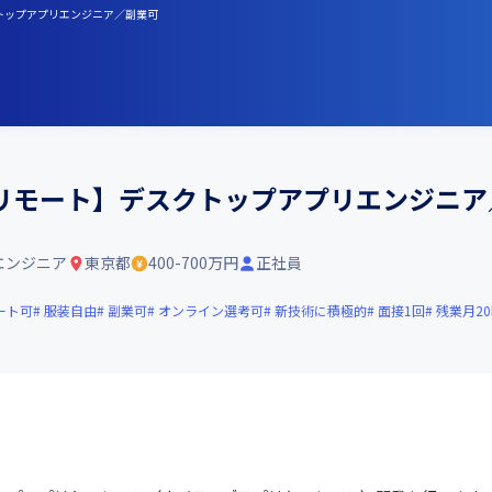
クトップアプリエンジニア／副業可
リモート】デスクトップアプリエンジニア
エンジニア
東京都
400-700万円
正社員
ート可
服装自由
副業可
オンライン選考可
新技術に積極的
面接1回
残業月2