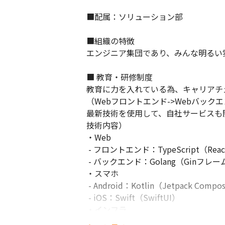
■配属：ソリューション部

■組織の特徴

エンジニア集団であり、みんな明るい
■ 教育・研修制度

教育に力を入れている為、キャリアチ
（Webフロントエンド->Webバック
最新技術を使用して、自社サービスも
技術内容）

・Web

 - フロントエンド：TypeScript（React）

 - バックエンド：Golang（Ginフレームワーク、GORM）

・スマホ

 - Android：Kotlin（Jetpack Compose）

 - iOS：Swift（SwiftUI）

・インフラ

 - Google Cloud（Google Kubernetes Engine、Cloud Strage、Cloud CDN、Cloud SQL）
