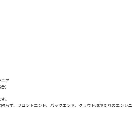
ニア

合）

す。

に限らず、フロントエンド、バックエンド、クラウド環境周りのエンジ