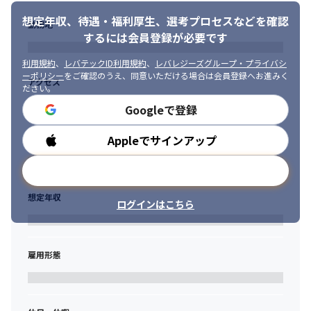
想定年収、待遇・福利厚生、
選考プロセスなどを確認
勤務地
するには会員登録が必要です
利用規約
、
レバテックID利用規約
、
レバレジーズグループ・プライバシ
ーポリシー
をご確認のうえ、同意いただける場合は会員登録へお進みく
アクセス
ださい。
Googleで登録
Appleでサインアップ
勤務時間
メールアドレスで登録
想定年収
ログインはこちら
雇用形態