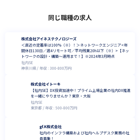
同じ職種の求人
株式会社アイネステクノロジーズ
＜直近の定着率は100%（※）！＞ネットワークエンジニア<年
間休日130日／週4リモート可／平均残業20h以下（※）>【ネッ
トワークの設計・構築～運用まで！】※2024年3月時点
社内SE
神奈川県
年収 :
300
-
800
万円
株式会社イトーキ
【社内SE】DX投資加速中！プライム上場企業の社内DX推進
を一緒にやりませんか？東京・大阪
社内SE
東京都
年収 :
500
-
800
万円
gf.K株式会社
社内のインフラ構築および社内ヘルプデスク業務の社
員募集！