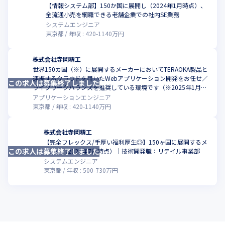
【情報システム部】150か国に展開し（2024年1月時点）、
こ
全流通小売を網羅できる老舗企業での社内SE業務
システムエンジニア
東京都
年収 :
420
-
1140
万円
株式会社寺岡精工
世界150カ国（※）に展開するメーカーにおいてTERAOKA製品と
連携するクラウドを用いた​Webアプリケーション開発をお任せ／
この求人は募集終了しました
こ
ライフワークバランスを推奨している環境です（※2025年1月時
点）
アプリケーションエンジニア
東京都
年収 :
420
-
1140
万円
株式会社寺岡精工
【完全フレックス/手厚い福利厚生◎】150ヶ国に展開するメ
この求人は募集終了しました
ーカー（2023年7月時点）｜技術開発職：リテイル事業部
システムエンジニア
東京都
年収 :
500
-
730
万円