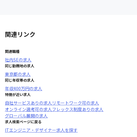
関連リンク
関連職種
社内SE
の求人
同じ勤務地の求人
東京都
の求人
同じ年収帯の求人
年収
400万円
の求人
特徴が近い求人
自社サービスあり
の求人
リモートワーク可
の求人
オンライン選考可
の求人
フレックス制度あり
の求人
グローバル展開
の求人
求人検索ページに戻る
ITエンジニア・デザイナー求人を探す