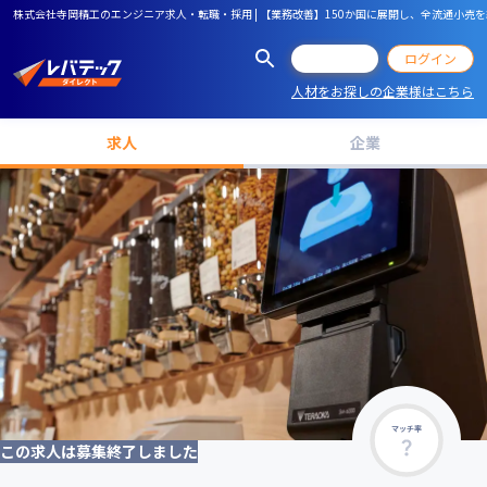
株式会社寺岡精工のエンジニア求人・転職・採用 | 【業務改善】150か国に展開し、全流通小売
会員登録
ログイン
人材をお探しの企業様はこちら
求人
企業
マッチ率
この求人は募集終了しました