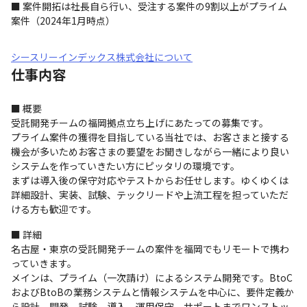
■ 案件開拓は社長自ら行い、受注する案件の9割以上がプライム
案件（2024年1月時点）
シースリーインデックス株式会社について
仕事内容
■ 概要

受託開発チームの福岡拠点立ち上げにあたっての募集です。

プライム案件の獲得を目指している当社では、お客さまと接する
機会が多いためお客さまの要望をお聞きしながら一緒により良い
システムを作っていきたい方にピッタリの環境です。

まずは導入後の保守対応やテストからお任せします。ゆくゆくは
詳細設計、実装、試験、テックリードや上流工程を担っていただ
ける方も歓迎です。
■ 詳細

名古屋・東京の受託開発チームの案件を福岡でもリモートで携わ
っていきます。

メインは、プライム（一次請け）によるシステム開発です。BtoC
およびBtoBの業務システムと情報システムを中心に、要件定義か
ら設計、開発、試験、導入、運用保守、サポートまでワンストッ