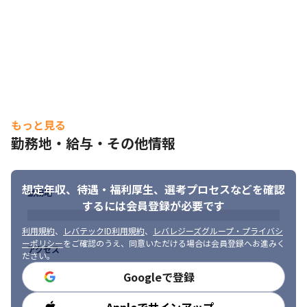
もっと見る
勤務地・給与・その他情報
想定年収、待遇・福利厚生、
選考プロセスなどを確認
勤務地
するには会員登録が必要です
利用規約
、
レバテックID利用規約
、
レバレジーズグループ・プライバシ
ーポリシー
をご確認のうえ、同意いただける場合は会員登録へお進みく
アクセス
ださい。
Googleで登録
勤務時間