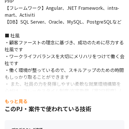
PHP

【フレームワーク】Angular、.NET Framework、intra-
mart、Activiti

【DB】SQL Server、Oracle、MySQL、PostgreSQLなど

■ 社風

・顧客ファーストの理念に基づき、成功のために尽力する
社風です

・ワークライフバランスを大切にメリハリをつけて働く会
社です

・働く環境が整っているので、スキルアップのための時間
もしっかり取ることができます

・ また、社員の力を発揮しやすい柔軟な就業環境構築を
心がけ、フレックスタイム制度/在宅勤務（週2日程度）/
服装自由などをはじめとして9lover制度（9連休有給取得
もっと見る
促進制度）、男性の時短勤務、自己研鑽のためのセミナ
このPJ・案件で使われている技術
ー/書籍の負担制度など「あったら嬉しい」制度導入に取
り組んでいます。
