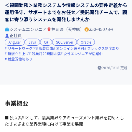
＜福岡勤務＞業務システムや情報システムの要件定義から
運用保守、サポートまでをお任せ／受託開発チームで、顧
客に寄り添うシステムを開発しませんか
システムエンジニア
福岡県（天神駅）
350-450万円
正社員
Angular
Java
C#
SQL Server
Oracle
リモートワーク可
服装自由
オンライン選考可
フレックス制度あり
新規立ち上げ
残業月20時間未満
女性エンジニアが活躍中
裁量労働制あり
2026/3/18
更新
事業概要
■ 独立系SIとして、製薬業界やアミューズメント業界を初めとし
たさまざまな業界業種に向けて事業を展開