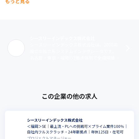
もっと見る
シースリーインデックス株式会社
シースリーインデックス株式会社は、2008年
設立の独立系システムインテグレータです。
名古屋・東京・福岡の3拠点体制で全国規模で
の事業拡大を進めています。クライアント目
線を重視し、医療・製造など多様な業･･･
この企業の他の求人
シースリーインデックス株式会社
＜福岡＞SE｜最上流・PLへの挑戦可×プライム案件100％｜
自社内フルスクラッチ・24年新拠点｜年休125日・在宅可
プロジェクトマネージャー