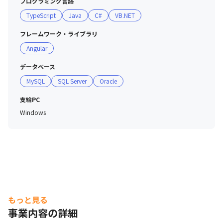
プログラミング言語
＜当社の特徴＞

TypeScript
Java
C#
VB.NET
これまでは社長やマネージャー陣のリードで企業を大きく
していましたが、2年で20名近く増員、近年では若手メン
フレームワーク・ライブラリ
バーを中心に裁量権をもって企業制度の策定に携わってい
Angular
ます。

メンバー全員で企業を作っている実感があり、今後も働き
データベース
やすい会社作りに取り組んでいきます。

MySQL
SQL Server
Oracle
フレックスや在宅、その他あったらうれしい福利厚生を導
入。有給取得もしやすい環境です。

支給PC
Windows
■働き方について

・月残業時間は多くても20時間程度で推移しています
（2024年1月時点）。会社全体で働き方改革に力を入れて
おり、案件自体もチームで進めていくのが当社の方針なの
で、残業も少なく、支え合う風土が根付いています。
もっと見る
事業内容の詳細