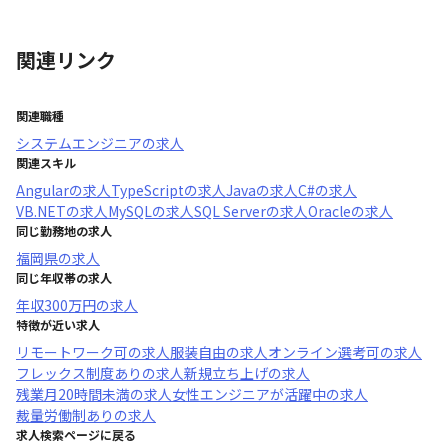
関連リンク
関連職種
システムエンジニア
の求人
関連スキル
Angular
の求人
TypeScript
の求人
Java
の求人
C#
の求人
VB.NET
の求人
MySQL
の求人
SQL Server
の求人
Oracle
の求人
同じ勤務地の求人
福岡県
の求人
同じ年収帯の求人
年収
300万円
の求人
特徴が近い求人
リモートワーク可
の求人
服装自由
の求人
オンライン選考可
の求人
フレックス制度あり
の求人
新規立ち上げ
の求人
残業月20時間未満
の求人
女性エンジニアが活躍中
の求人
裁量労働制あり
の求人
求人検索ページに戻る