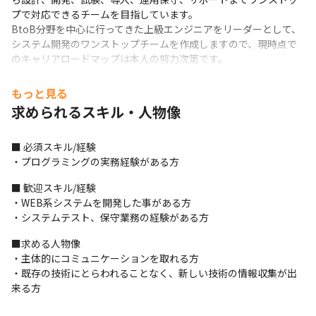
プで対応できるチームを目指しています。

BtoB分野を中心に行ってきた上級エンジニアをリーダーとして、
システム開発のワンストップチームを作成しますので、現時点で
のキャリアロードマップは本人の努力次第です。

立ち上げではありますが、名古屋・東京拠点のエンジニアからの
サポートがありますので、ご安心ください。
もっと見る
求められるスキル・人物像
■ 必須スキル/経験

・プログラミングの実務経験がある方
■ 歓迎スキル/経験

・WEB系システムを開発した事がある方

・システムテスト、保守業務の経験がある方
■求める人物像

・主体的にコミュニケーションを取れる方

・既存の技術にとらわれることなく、新しい技術の情報収集が出
来る方