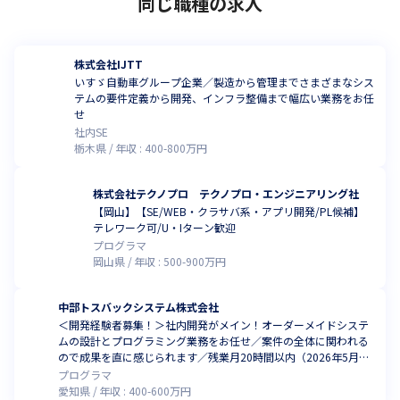
同じ職種の求人
株式会社IJTT
いすゞ自動車グループ企業／製造から管理までさまざまなシス
テムの要件定義から開発、インフラ整備まで幅広い業務をお任
せ
社内SE
栃木県
年収 :
400
-
800
万円
株式会社テクノプロ テクノプロ・エンジニアリング社
【岡山】【SE/WEB・クラサバ系・アプリ開発/PL候補】
テレワーク可/U・Iターン歓迎
プログラマ
岡山県
年収 :
500
-
900
万円
中部トスバックシステム株式会社
＜開発経験者募集！＞社内開発がメイン！オーダーメイドシステ
ムの設計とプログラミング業務をお任せ／案件の全体に関われる
ので成果を直に感じられます／残業月20時間以内（2026年5月現
在）
プログラマ
愛知県
年収 :
400
-
600
万円