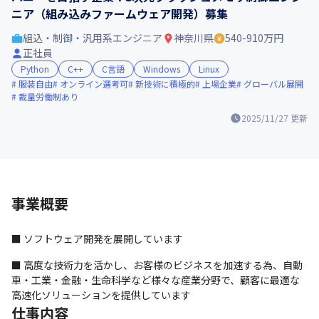
ニア（組み込みファームウェア開発）募集
組込・制御・汎用系エンジニア
神奈川県
540-910万円
正社員
Python
C++
C言語
Windows
Linux
服装自由
オンライン選考可
新技術に積極的
上場企業
グローバル展開
裁量労働制あり
2025/11/27
更新
事業概要
■ ソフトウェア開発を展開しています
■ 高度な技術力を活かし、お客様のビジネスを加速する為、自動
車・工業・金融・生命科学など様々な産業分野で、顧客に最適な
高速化ソリューションを提供しています
仕事内容