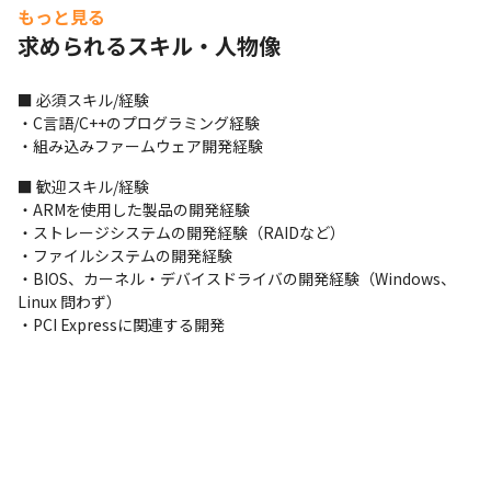
もっと見る
・最先端のメモリ技術に触れることが可能です

求められるスキル・人物像
・安定や高スループット、低レイテンシ（高IOPS）を実現するた
めの設計や実装に携われます

・技術的な好奇心の強い仲間と開発をともにすることで、自身の
■ 必須スキル/経験

スキルアップも図れます

・C言語/C++のプログラミング経験

・家電量販店などで販売されているノートPCなどに自身が携わっ
・組み込みファームウェア開発経験
た製品が搭載されています

・PCI Expressを含め、今後数年先の最新の技術に触れていくこと
■ 歓迎スキル/経験

ができます
・ARMを使用した製品の開発経験

・ストレージシステムの開発経験（RAIDなど）

【従事すべき業務の変更の範囲】

・ファイルシステムの開発経験

会社の定める業務全般
・BIOS、カーネル・デバイスドライバの開発経験（Windows、
Linux 問わず）

・PCI Expressに関連する開発