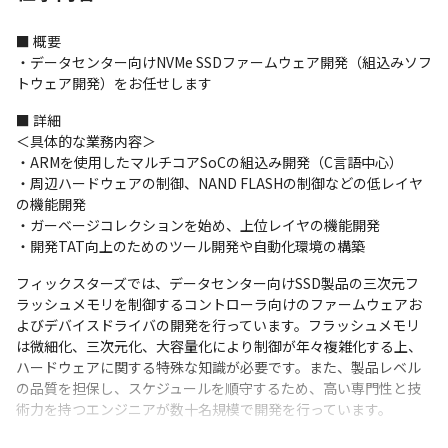
■ 概要

・データセンター向けNVMe SSDファームウェア開発（組込みソフ
トウェア開発）をお任せします
■ 詳細

＜具体的な業務内容＞

・ARMを使用したマルチコアSoCの組込み開発（C言語中心）

・周辺ハードウェアの制御、NAND FLASHの制御などの低レイヤ
の機能開発

・ガーベージコレクションを始め、上位レイヤの機能開発

・開発TAT向上のためのツール開発や自動化環境の構築
フィックスターズでは、データセンター向けSSD製品の三次元フ
ラッシュメモリを制御するコントローラ向けのファームウェアお
よびデバイスドライバの開発を行っています。フラッシュメモリ
は微細化、三次元化、大容量化により制御が年々複雑化する上、
ハードウェアに関する特殊な知識が必要です。また、製品レベル
の品質を担保し、スケジュールを順守するため、高い専門性と技
術力を持つエンジニアが数十名規模で開発を行っています。
■ この仕事の面白み、魅力
