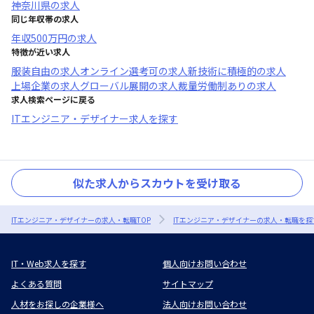
神奈川県
の求人
同じ年収帯の求人
年収
500万円
の求人
特徴が近い求人
服装自由
の求人
オンライン選考可
の求人
新技術に積極的
の求人
上場企業
の求人
グローバル展開
の求人
裁量労働制あり
の求人
求人検索ページに戻る
ITエンジニア・デザイナー求人を探す
似た求人からスカウトを受け取る
ITエンジニア・デザイナーの求人・転職TOP
ITエンジニア・デザイナーの求人・転職を探
IT・Web求人を探す
個人向けお問い合わせ
よくある質問
サイトマップ
人材をお探しの企業様へ
法人向けお問い合わせ