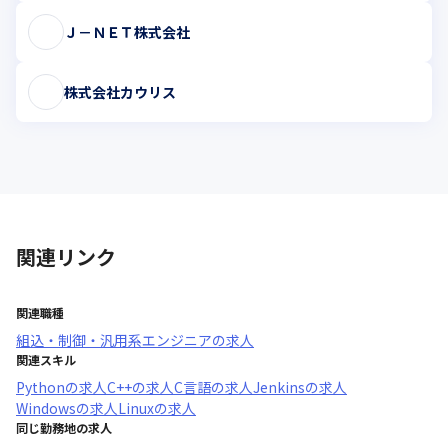
Ｊ－ＮＥＴ株式会社
株式会社カウリス
関連リンク
関連職種
組込・制御・汎用系エンジニア
の求人
関連スキル
Python
の求人
C++
の求人
C言語
の求人
Jenkins
の求人
Windows
の求人
Linux
の求人
同じ勤務地の求人