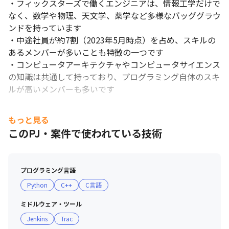
・フィックスターズで働くエンジニアは、情報工学だけで
なく、数学や物理、天文学、薬学など多様なバッググラウ
ンドを持っています

・中途社員が約7割（2023年5月時点）を占め、スキルの
あるメンバーが多いことも特徴の一つです

・コンピュータアーキテクチャやコンピュータサイエンス
の知識は共通して持っており、プログラミング自体のスキ
ルが高いメンバーも多いです

■ 現場・社員の雰囲気

もっと見る
・当社に所属している社員の平均年齢は35.3歳（2023年5
このPJ・案件で使われている技術
月時点）で、若手のうちから最前線で活躍できます

・社内は研究室のような雰囲気で、社員同士で議論し合
い、協力しながら開発に取り組んでいく姿勢があります

プログラミング言語
・エンジニアであっても、マネージャーに対して対等に議
Python
C++
C言語
論ができるなど、職位に関係なく意見が言えるフラットな
環境は、設立当初から続いている文化の一つです
ミドルウェア・ツール
Jenkins
Trac