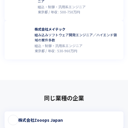
ニア
組込・制御・汎用系エンジニア
東京都
年収 :
500
-
750
万円
株式会社メイテック
組み込みソフトウェア開発エンジニア／ハイエンド領
域の案件多数
組込・制御・汎用系エンジニア
東京都
年収 :
530
-
960
万円
同じ業種の企業
株式会社Zooops Japan