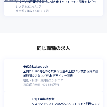
ドウェアの性能を最大限に引き出すソフトウェア開発をお任せ
システムエンジニア
東京都
年収 :
540
-
910
万円
同じ職種の求人
株式会社sizebook
全国に2,500社程ある広告代理店の上位1%／業界屈指の残
業時間の少なさ／Web デザイナー募集
組込・制御・汎用系エンジニア
東京都
年収 :
400
-
550
万円
日創工業株式会社
＜スペシャリスト＞組み込みソフトウェア開発エンジ