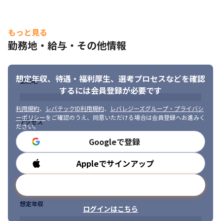
もっと見る
勤務地・給与・その他情報
想定年収、待遇・福利厚生、
選考プロセスなどを確認
勤務地
するには会員登録が必要です
利用規約
、
レバテックID利用規約
、
レバレジーズグループ・プライバシ
ーポリシー
をご確認のうえ、同意いただける場合は会員登録へお進みく
アクセス
ださい。
Googleで登録
Appleでサインアップ
勤務時間
メールアドレスで登録
想定年収
ログインはこちら