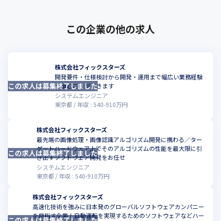
この企業の他の求人
株式会社フィックスターズ
開発要件・仕様検討から開発・運用まで幅広い業務経験
この求人は募集終了しました
こ
を積むことができます
システムエンジニア
東京都
年収 :
540
-
910
万円
株式会社フィックスターズ
最先端の画像処理・画像認識アルゴリズム開発に携わる／ター
ゲットハードウェア上でそのアルゴリズムの性能を最大限に引
この求人は募集終了しました
こ
き出すソフトウェア開発をお任せ
システムエンジニア
東京都
年収 :
540
-
910
万円
株式会社フィックスターズ
高速化技術を強みに日本発のグローバルソフトウェアカンパニー
を目指す企業！自動運転を実現するためのソフトウェアなどハー
この求人は募集終了しました
こ