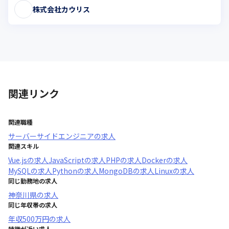
株式会社カウリス
関連リンク
関連職種
サーバーサイドエンジニア
の求人
関連スキル
Vue.js
の求人
JavaScript
の求人
PHP
の求人
Docker
の求人
MySQL
の求人
Python
の求人
MongoDB
の求人
Linux
の求人
同じ勤務地の求人
神奈川県
の求人
同じ年収帯の求人
年収
500万円
の求人
特徴が近い求人