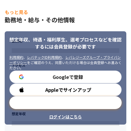
もっと見る
勤務地・給与・その他情報
想定年収、待遇・福利厚生、
選考プロセスなどを確認
勤務地
するには会員登録が必要です
利用規約
、
レバテックID利用規約
、
レバレジーズグループ・プライバシ
ーポリシー
をご確認のうえ、同意いただける場合は会員登録へお進みく
アクセス
ださい。
Googleで登録
Appleでサインアップ
勤務時間
メールアドレスで登録
想定年収
ログインはこちら