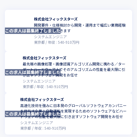
株式会社フィックスターズ
開発要件・仕様検討から開発・運用まで幅広い業務経験
この求人は募集終了しました
こ
を積むことができます
システムエンジニア
東京都
年収 :
540
-
910
万円
株式会社フィックスターズ
最先端の画像処理・画像認識アルゴリズム開発に携わる／ター
ゲットハードウェア上でそのアルゴリズムの性能を最大限に引
この求人は募集終了しました
こ
き出すソフトウェア開発をお任せ
システムエンジニア
東京都
年収 :
540
-
910
万円
株式会社フィックスターズ
高速化技術を強みに日本発のグローバルソフトウェアカンパニー
を目指す企業！自動運転を実現するためのソフトウェアなどハー
この求人は募集終了しました
こ
ドウェアの性能を最大限に引き出すソフトウェア開発をお任せ
システムエンジニア
東京都
年収 :
540
-
910
万円