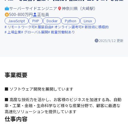
サーバーサイドエンジニア
神奈川県（大崎駅）
500-800万円
正社員
JavaScript
PHP
Docker
Python
Linux
リモートワーク可
服装自由
オンライン選考可
新技術に積極的
上場企業
グローバル展開
裁量労働制あり
2025/5/12
更新
事業概要
■ ソフトウェア開発を展開しています
■ 高度な技術力を活かし、お客様のビジネスを加速する為、自動
車・工業・金融・生命科学など様々な産業分野で、顧客に最適な
高速化ソリューションを提供しています
仕事内容