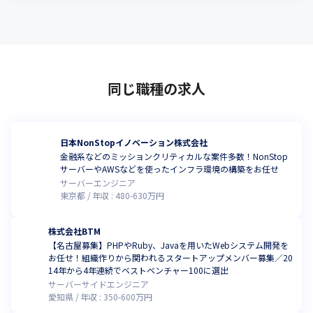
同じ職種の求人
日本NonStopイノベーション株式会社
金融系などのミッションクリティカルな案件多数！NonStop
サーバーやAWSなどを使ったインフラ環境の構築をお任せ
サーバーエンジニア
東京都
年収 :
480
-
630
万円
株式会社BTM
【名古屋募集】PHPやRuby、Javaを用いたWebシステム開発を
お任せ！組織作りから関われるスタートアップメンバー募集／20
14年から4年連続でベストベンチャー100に選出
サーバーサイドエンジニア
愛知県
年収 :
350
-
600
万円