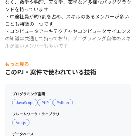
なく、数学や物理、天文学、薬学など多様なバッググラウ
ンドを持っています

・中途社員が約7割を占め、スキルのあるメンバーが多い
ことも特徴の一つです

・コンピュータアーキテクチャやコンピュータサイエンス
の知識は共通して持っており、プログラミング自体のスキ
ルが高いメンバーも多いです

■ 現場・社員の雰囲気

もっと見る
・当社に所属している社員の平均年齢は35.3歳で、若手の
このPJ・案件で使われている技術
うちから最前線で活躍できます

・社内は研究室のような雰囲気で、社員同士で議論し合
い、協力しながら開発に取り組んでいく姿勢があります

プログラミング言語
・エンジニアであっても、マネージャーに対して対等に議
JavaScript
PHP
Python
論ができるなど、職位に関係なく意見が言えるフラットな
環境は、設立当初から続いている文化の一つです
フレームワーク・ライブラリ
Vue.js
データベース