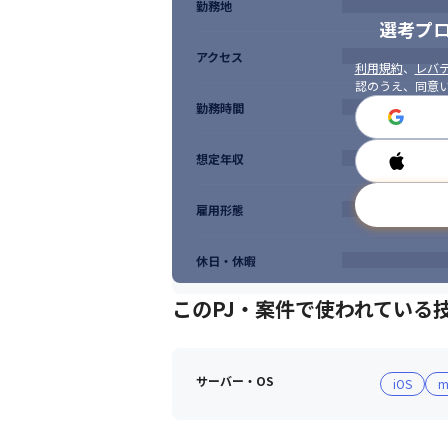
勤務地
選考プ
アクセス
利用規約
、
レバテ
認のうえ、同意
勤務時間
想定年収
雇用形態
休日・休暇
このPJ・案件で使われている
サーバー・OS
iOS
m