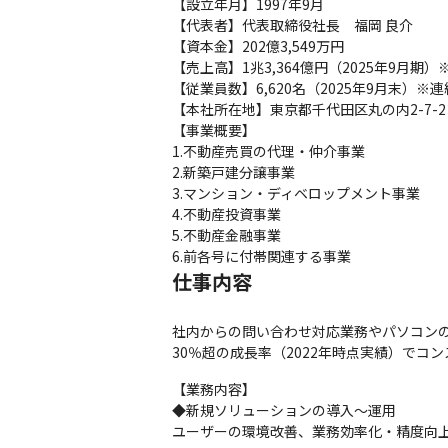
【設立年月】1997年9月

【代表者】代表取締役社長　福岡 良介

【資本金】202億3,549万円

【売上高】1兆3,364億円（2025年9月期）※
【従業員数】6,620名（2025年9月末）※連結
【本社所在地】東京都千代田区丸の内2-7-2 J
【事業概要】

1.不動産売買の代理・仲介事業

2.新築戸建分譲事業

3.マンション・ディベロップメント事業

4.不動産投資事業

5.不動産金融事業

6.前各号に付帯関連する事業
仕事内容
社内からの問い合わせ対応業務やパソコン
30％超の成長率（2022年時点実績）で
【業務内容】

◆新規ソリューションの導入～運用

ユーザーの環境改善、業務効率化・精度向