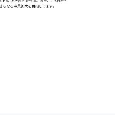
売上高1兆円超えを到達。また、JPX日経イ
、さらなる事業拡大を目指してます。