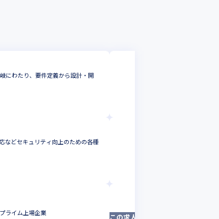
株式会社オープンハウ
多岐にわたり、要件定義から設計・開
【内製開発】当グルー
きる環境においてスキ
社内SE
東京都
年収 :
500
-
100
株式会社オープン
対応などセキュリティ向上のための各種
【プロジェクトリ
集！
プロジェクトリー
東京都
年収 :
700
株式会社オープン
／プライム上場企業
【職種未経験歓迎
この求人は募集終了しました