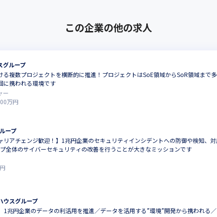
この企業の他の求人
スグループ
ける複数プロジェクトを横断的に推進！プロジェクトはSoE領域からSoR領域まで
囲に携われる環境です
ャー
300
万円
ループ
ャリアチェンジ歓迎！】1兆円企業のセキュリティインシデントへの防御や検知、
プ全体のサイバーセキュリティの改善を行うことが大きなミッションです
円
ハウスグループ
】1兆円企業のデータの利活用を推進／データを活用する”環境”開発から携われる