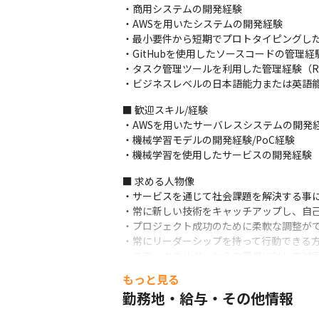
・商用システムの開発経験

・AWSを用いたシステムの開発経験

・最小要件から短期でプロトタイピングした
・GitHubを使用したソースコードの管理経験
・タスク管理ツールを利用した管理経験（Redmin
・ビジネスレベルの日本語能力または英語
■ 歓迎スキル/経験

・AWSを用いたサーバレスシステムの開発経
・機械学習モデルの開発経験/PoC経験

・機械学習を使用したサービスの開発経験
■ 求める人物像

・サービスを通じて社会課題を解決する事に
・常に新しい技術をキャッチアップし、自己
・プロジェクト成功のために柔軟な調整がで
・常にリーダーシップを持って行動できる方
・ステークホルダーからの意見に対して誠実
・顧客とメンバーの共通理解を大切にする方
もっと見る
・教育や社内改善にも熱心に取り組んでいた
勤務地・給与・その他情報
・リモートワークでも生産性を発揮できる