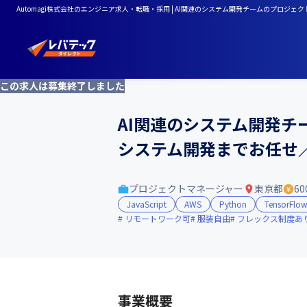
Automagi株式会社のエンジニア求人・転職・採用 | AI関連のシステム開発チームのプロ
この求人は募集終了しました
AI関連のシステム開発
システム開発までお任せ／
プロジェクトマネージャー
東京都
60
JavaScript
AWS
Python
TensorFlo
リモートワーク可
服装自由
フレックス制度あ
事業概要