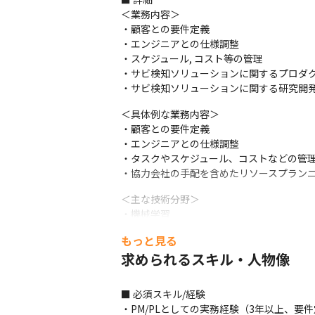
＜業務内容＞

・顧客との要件定義

・エンジニアとの仕様調整

・スケジュール, コスト等の管理

・サビ検知ソリューションに関するプロダク
・サビ検知ソリューションに関する研究開
＜具体例な業務内容＞

・顧客との要件定義

・エンジニアとの仕様調整

・タスクやスケジュール、コストなどの管理
・協力会社の手配を含めたリソースプラン
＜主な技術分野＞

・機械学習

・画像処理

もっと見る
・大規模システム構築
求められるスキル・人物像
■ 必須スキル/経験

・PM/PLとしての実務経験（3年以上、要件定