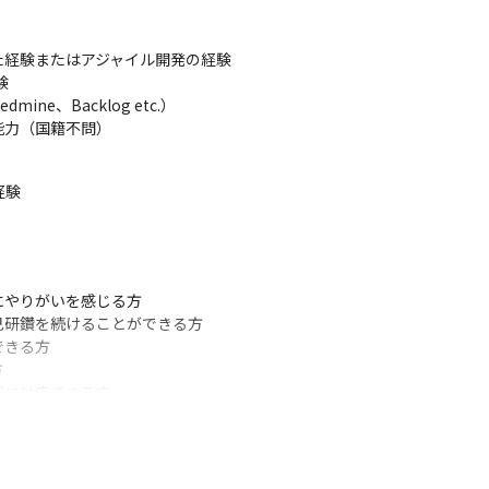
経験またはアジャイル開発の経験



e、Backlog etc.）

能力（国籍不問）
験

やりがいを感じる方

研鑽を続けることができる方

きる方



に対応できる方



だける方

方