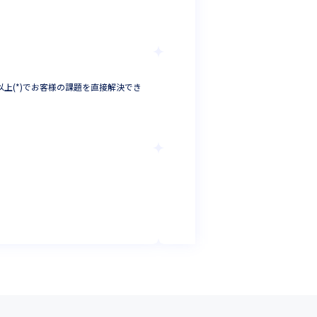
プロジェクトマネ
東京都
年収 :
100
伊藤忠インタラクティブ
割以上(*)でお客様の課題を直接解決でき
※伊藤忠商事100%子会
ールなどをお任せ／実際
プロジェクトマネージャ
東京都
年収 :
523
-
893
万
日本コンベンショ
IT戦略企画業務（
システム管理者
東京都
年収 :
400