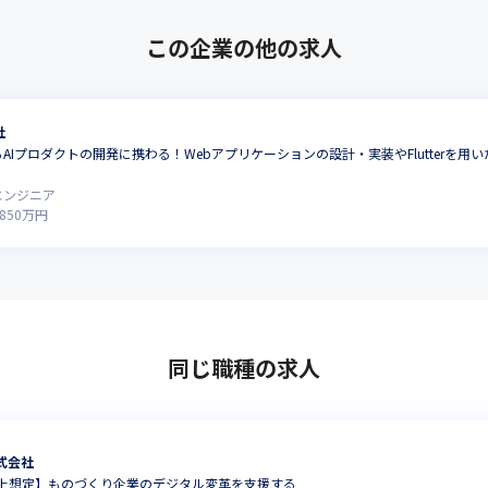
この企業の他の求人
社
AIプロダクトの開発に携わる！Webアプリケーションの設計・実装やFlutterを
エンジニア
850
万円
同じ職種の求人
式会社
上想定】ものづくり企業のデジタル変革を支援する