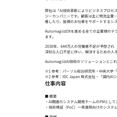
弊社は「AI技術革新によりビジネスプロセ
ジーカンパニーです。顧客は主に物流企業
善したり、皆様のお仕事をサポートするシ
AutomagiはDXを進める全ての企業
ます。
2030年、644万人の労働者不足が予想され
深刻な人口不足に伴い、解決するための人
AutomagiはAI技術のソリューション
※1 参考：パーソル総合研究所・中央大学「労
※2 参考：IDC Japan 株式会社・「国内A
仕事内容
■ 概要

・AI関連のシステム開発チームのPMとして
・技術検証（PoC）〜実運用向けのシステ
■ 詳細
