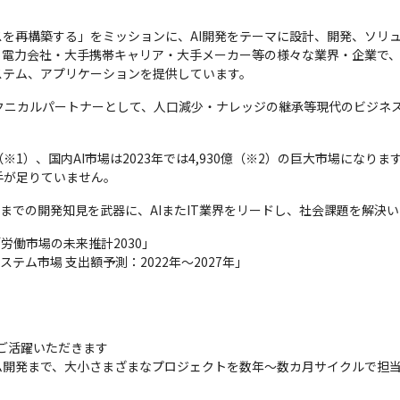
スを再構築する」をミッションに、AI開発をテーマに設計、開発、ソリ
・電力会社・大手携帯キャリア・大手メーカー等の様々な業界・企業で
ステム、アプリケーションを提供しています。
様のテクニカルパートナーとして、人口減少・ナレッジの継承等現代のビジ
（※1）、国内AI市場は2023年では4,930億（※2）の巨大市場になり
手が足りていません。
とこれまでの開発知見を武器に、AIまたIT業界をリードし、社会課題を解決
働市場の未来推計2030」

Iシステム市場 支出額予測：2022年～2027年」
ご活躍いただきます

ム開発まで、大小さまざまなプロジェクトを数年〜数カ月サイクルで担