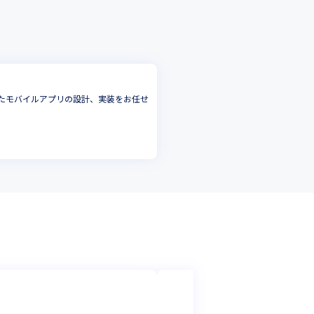
用いたモバイルアプリの設計、実装をお任せ
株式会社ケアリッ
年収1000万可◎