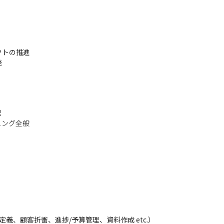
トの推進

発


ニング全般
義、顧客折衝、進捗/予算管理、資料作成 etc.）
