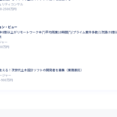
キュリティコンサル
0
-
2500
万円
ョン・ビュー
🔷8割以上がリモートワーク🔷(*)平均残業10時間(*)/プライム案件多数/1次請け8
点
ジャー
00
万円
支える！次世代土木設計ソフトの開発者を募集（業務委託）
ージャー
-
900
万円