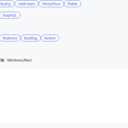
Nuxt.js
scikit-learn
TensorFlow
Flutter
GraphQL
Redmine
Backlog
Notion
（Windows/Mac）