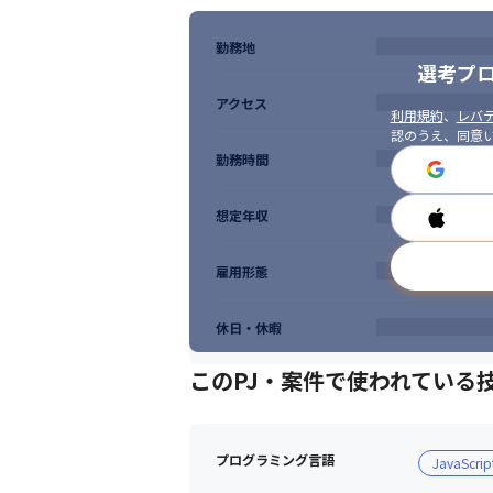
勤務地
選考プ
アクセス
利用規約
、
レバテ
認のうえ、同意
勤務時間
想定年収
雇用形態
休日・休暇
このPJ・案件で使われている
プログラミング言語
JavaScrip