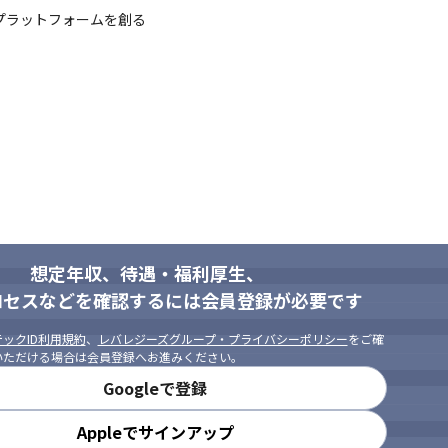
ンプラットフォームを創る

いただける方

想定年収、待遇・福利厚生、
ロセスなどを確認するには会員登録が必要です
ックID利用規約
、
レバレジーズグループ・プライバシーポリシー
をご確
げていきたい人

いただける場合は会員登録へお進みください。
計を考えたい人

Googleで登録
きたい人
Appleでサインアップ