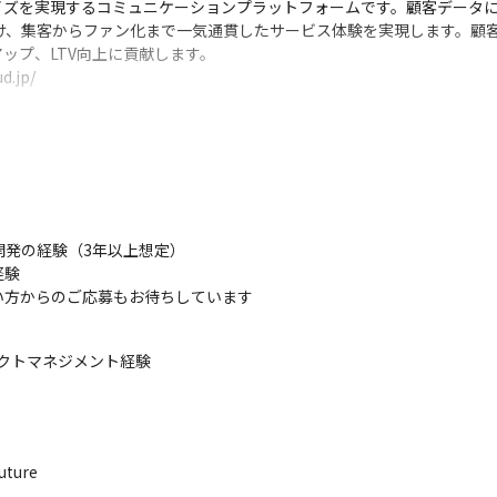
ソナライズを実現するコミュニケーションプラットフォームです。顧客デー
届け、集客からファン化まで一気通貫したサービス体験を実現します。顧
プ、LTV向上に貢献します。

.jp/
処理基盤の開発に携わっていただくことになるため、エンジニアとして
あります

っていくものになるので、プロダクトローンチに関わって行きたいとお
発の経験（3年以上想定）

験

い方からのご応募もお待ちしています
クトマネジメント経験

ture
