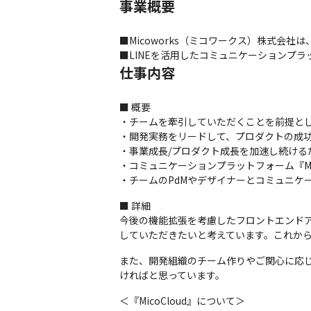
事業概要
■Micoworks（ミコワークス）株式会社は
■LINEを活用したコミュニケーションプラッ
仕事内容
■ 概要

・チームを牽引していただくことを前提とし、『
・開発実務をリードして、プロダクトの成功
・事業成長/プロダクト成長を加速し続ける
・コミュニケーションプラットフォーム『Mi
・チームのPdMやデザイナーとコミュニケ
■ 詳細

今後の機能拡張を考慮したフロントエンドア
していただきたいと考えています。これか
また、開発組織のチーム作りやご関心に応
ければと思っています。
＜『MicoCloud』について＞
