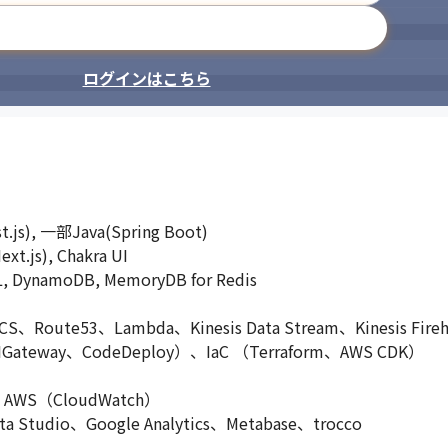
メールアドレスで登録
ログインはこちら
), 一部Java(Spring Boot)

s), Chakra UI

ynamoDB, MemoryDB for Redis

ute53、Lambda、Kinesis Data Stream、Kinesis Fire
Gateway、CodeDeploy）、IaC （Terraform、AWS CDK）

WS（CloudWatch）

tudio、Google Analytics、Metabase、trocco
