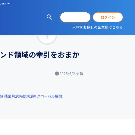
ませんか
会員登録
ログイン
人材をお探しの企業様はこちら
マッチ率
エンド領域の牽引をおまか
2025/6/2
更新
業
残業月20時間未満
グローバル展開