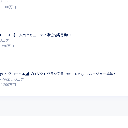
ジニア
-
1100
万円
モートOK】1人目セキュリティ専任担当募集中
ジニア
-
750
万円
めのQA × グローバル◢ プロダクト成長を品質で牽引するQAマネージャー募集！
・QAエンジニア
-
1200
万円