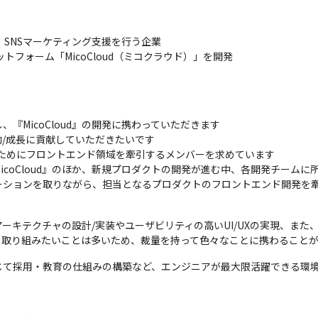
、SNSマーケティング支援を行う企業

トフォーム「MicoCloud（ミコクラウド）」を開発
MicoCloud』の開発に携わっていただきます

/成長に貢献していただきたいです

ためにフロントエンド領域を牽引するメンバーを求めています

coCloud』のほか、新規プロダクトの開発が進む中、各開発チームに
ーションを取りながら、担当となるプロダクトのフロントエンド開発を
ーキテクチャの設計/実装やユーザビリティの高いUI/UXの実現、また
ら取り組みたいことは多いため、裁量を持って色々なことに携わることが
じて採用・教育の仕組みの構築など、エンジニアが最大限活躍できる環