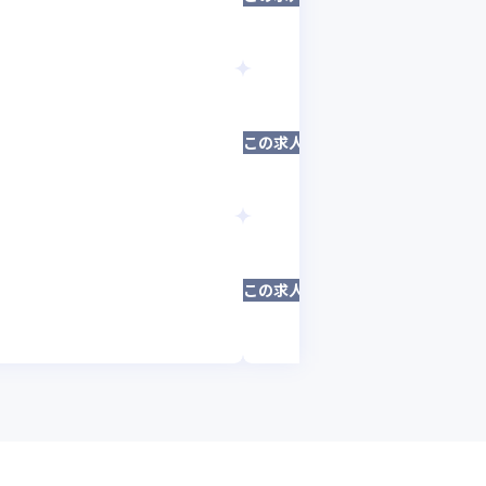
ITコンサル・セ
東京都
年収 :
700
株式会社Mico
◤SaaS × グ
この求人は募集終了しました
テストエンジニア
東京都
年収 :
800
株式会社Mico
この求人は募集終了しました
フルスタックエン
東京都
年収 :
700