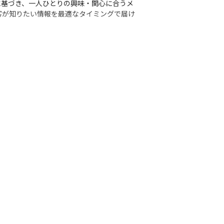
タに基づき、一人ひとりの興味・関心に合うメ
客が知りたい情報を最適なタイミングで届け
のレベルを一段アップさせたいとお考えの方
考えのエンジニアの方にとっては大きなチャ