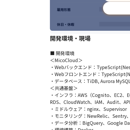
雇用形態
休日・休暇
開発環境・現場
■ 開発環境

＜MicoCloud＞

・Webバックエンド：TypeScript(Nest.js
・Webフロントエンド：TypeScript(Next.j
・データベース：TiDB, Aurora MySQL, D
＜共通基盤＞

・インフラ：AWS（Cognito、EC2、ECS、Ro
RDS、CloudWatch、IAM、Audit、API
・ミドルウェア：nginx、Supervisor

・モニタリング：NewRelic、Sentry、A
・データ分析：BigQuery、Google Data S
・環境構築：Docker
