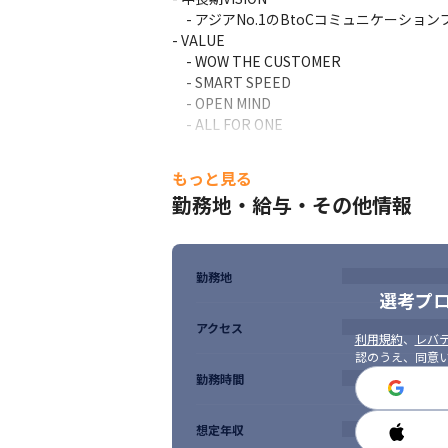
　- アジアNo.1のBtoCコミュニケーショ
- VALUE

　- WOW THE CUSTOMER

　- SMART SPEED

　- OPEN MIND

　- ALL FOR ONE
■開発チームとして大事にしている点に共感
もっと見る
- チームの目標を自分事として行動できる

勤務地・給与・その他情報
- 心理的安全性が高い

- 不確実な状態をコントロールできる

- クロスファンクショナル

- 意思決定を素早く積み重ねる

勤務地
- 信頼されるチーム
選考プ
■現在の開発チームにマッチしやすい方

アクセス
利用規約
、
レバテ
- リファクタリングしながらコード品質を上
認のうえ、同意
- 中長期的な視点でスケーラビリティある設
勤務時間
- コードをどんどん書いていきたい人

- 技術的な面白さ・やりがいを感じられる人

- 自身で仮説を立てて説明して改善してい
想定年収