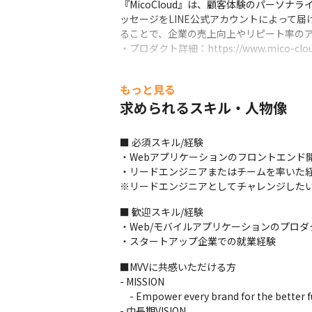
『MicoCloud』は、顧客体験のパー
ッセージをLINE公式アカウントによって
ることで、企業の売上向上やリピート率のアッ
・プロダクト詳細：https://www.mico-cloud
■ この仕事の面白み、魅力

もっと見る
・既存プロダクトでは大規模なメッセージ
にとってチャレンジしがいのある課題が多く
求められるスキル・人物像
・新規開発においては、まさにこれから作
ンスではないでしょうか
■ 必須スキル/経験

・Webアプリケーションのフロントエンド開
・リードエンジニアまたはチームを率いた経
※リードエンジニアとしてチャレンジした
■ 歓迎スキル/経験

・Web/モバイルアプリケーションのプロダ
・スタートアップ企業での就業経験
■MVVに共感いただける方

- MISSION

　- Empower every brand for the better fu
- 中長期VISION
