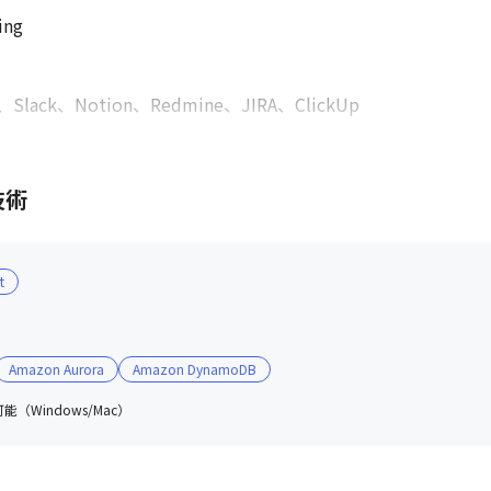
ng

ack、Notion、Redmine、JIRA、ClickUp
技術
t
Amazon Aurora
Amazon DynamoDB
（Windows/Mac）