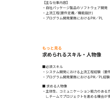
【主な仕事内容】

・自社パッケージ製品のソフトウェア開発

・上流工程(要件定義／機能設計)

・プログラム開発業務におけるPM／PL
もっと見る
求められるスキル・人物像
■必須スキル

・システム開発における上流工程経験（要件
・プログラム開発業務におけるPM／PL経
■ 求める人物像

・主体性、コミュニケーション能力のある方
　∟チームでプロジェクトを進める機会が