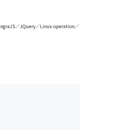
raJS／JQuery／Linux operation／