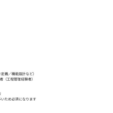
定義／機能設計など）

験者（工程管理経験者）


多いため必須になります