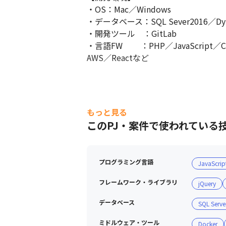
・OS：Mac／Windows

・データベース：SQL Sever2016／Dyn
・開発ツール　：GitLab

・言語FW　 　：PHP／JavaScript／C#／D
AWS／Reactなど
もっと見る
このPJ・案件で使われている
プログラミング言語
JavaScrip
フレームワーク・ライブラリ
jQuery
データベース
SQL Serve
ミドルウェア・ツール
Docker