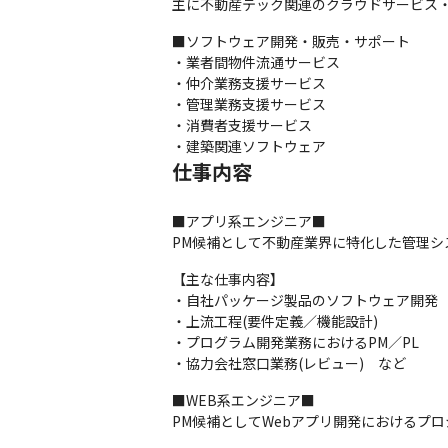
主に不動産テック関連のクラウドサービス・
■ソフトウェア開発・販売・サポート

・業者間物件流通サービス

・仲介業務支援サービス

・管理業務支援サービス

・消費者支援サービス

・建築関連ソフトウェア
仕事内容
■アプリ系エンジニア■

PM候補として不動産業界に特化した管理シ
【主な仕事内容】

・自社パッケージ製品のソフトウェア開発

・上流工程(要件定義／機能設計)

・プログラム開発業務におけるPM／PL

・協力会社窓口業務(レビュー)　など
■WEB系エンジニア■

PM候補としてWebアプリ開発におけるプ