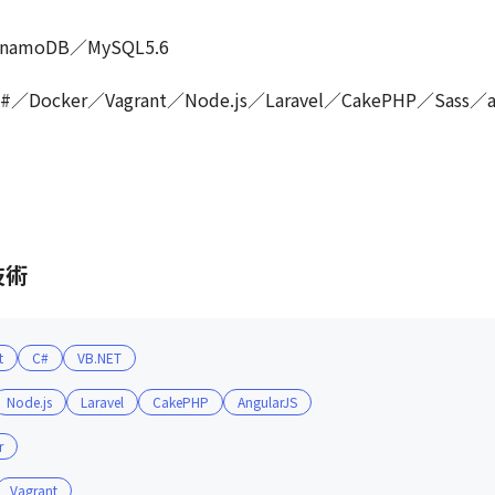
amoDB／MySQL5.6

ocker／Vagrant／Node.js／Laravel／CakePHP／Sass／ang
技術
t
C#
VB.NET
Node.js
Laravel
CakePHP
AngularJS
r
Vagrant