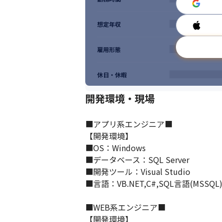
想定年収
雇用形態
休日・休暇
開発環境・現場
■アプリ系エンジニア■

【開発環境】

■OS：Windows

■データベース：SQL Server

■開発ツール：Visual Studio

■言語：VB.NET,C#,SQL言語(MSSQL)
■WEB系エンジニア■

【開発環境】
