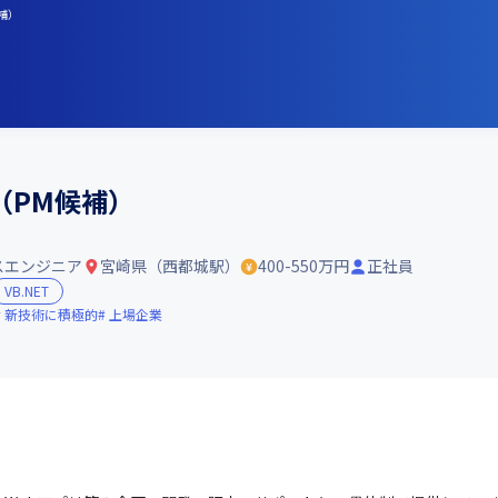
補）
（PM候補）
スエンジニア
宮崎県（西都城駅）
400-550万円
正社員
VB.NET
新技術に積極的
上場企業