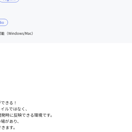
dio
（Windows/Mac）
できる！

イルではなく、

発時に反映できる環境です。

場があり、

できます。