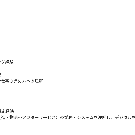
ノづくりの将来像を共に考え、課題解決のための提案を行います。デジ
ンスフォーメーション、グローバルトランスフォーメーションなどの変
グ経験



クチャ策定

仕事の進め方への理解

の立ち上げ

件化
ウトメールにその旨ご返信くださいませ。
施経験

製造・物流～アフターサービス）の業務・システムを理解し、デジタル