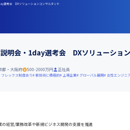
day選考会 DXソリューションコンサルタント
採用説明会・1day選考会 DXソリューショ
京都・大阪府
500-2000万円
正社員
フレックス制度あり
新技術に積極的
上場企業
グローバル展開
女性エンジニ
業の経営/業務改革や新規ビジネス開発の支援を推進