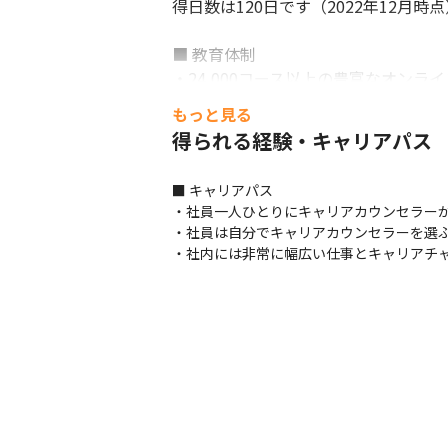
得日数は120日です（2022年12月時点
■ 教育体制

・24,000コース以上の豊富なオン
・海外オフィスに所属するネイティブスピー
もっと見る
・技術やソリューションに関するトレ
得られる経験・キャリアパス
・資格取得支援制度を導入しています

・全世界のプロジェクト事例を参照で
■ キャリアパス

照し、ノウハウを活用することが可能
・社員一人ひとりにキャリアカウンセラーが
・社員は自分でキャリアカウンセラーを選ぶ
・社内には非常に幅広い仕事とキャリアチ