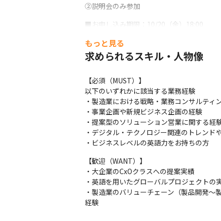
②説明会のみ参加
■お申し込み期限：10/20（金）18:00

＝＝＝＝＝＝＝＝＝＝＝＝＝＝＝＝＝＝＝
もっと見る
【DXソリューションコンサルタント】とは

求められるスキル・人物像
お客様のCxOレベルとの議論を通じて、モ
客様の業務改革、組織再編、デジタルトラ
【必須（MUST）】

以下のいずれかに該当する業務経験

◆業務内容

・製造業における戦略・業務コンサルティン
・全社DX戦略の策定

・事業企画や新規ビジネス企画の経験

・新事業/製品開発の企画立案

・提案型のソリューション営業に関する経験
・戦略実現のためのシステム/データアーキテ
・デジタル・テクノロジー関連のトレンドや
・DXを推進するための組織/人材設計・育成

・ビジネスレベルの英語力をお持ちの方
・デジタルを活用したバリューチェーン改革
・お客様の課題を解決するための提案～案
【歓迎（WANT）】

・大企業のCxOクラスへの提案実績

参加ご希望の方は、送付いたしましたスカ
・英語を用いたグローバルプロジェクトの実
・製造業のバリューチェーン（製品開発～
経験