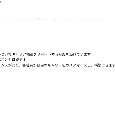
）

ライントレーニングで実践的なスキルを磨くことが可能です

カー（英語）社員が英語を教えるプログラム「Language Bud
ーニングや有志社員で勉強会を実施しています

きるデータベース「ナレッジエクスチェンジ」で、日本では導
です
ついてキャリア構築をサポートする制度を設けています

ことも可能です

ャンスがあり、各社員が独自のキャリアをカスタマイズし、構築できま