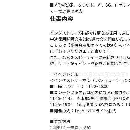
■ AR/VR/XR、クラウド、AI、5G
で一気通貫で対応
仕事内容
インダストリーX本部では更なる採用加速に
中途採用説明会＆1day選考会を開催いたしま
こちらは【説明会参加のみでも歓迎】のイ
にご参加いただけますと幸いです。

また、選考をスピーディーに完結させる1D
詳しくは下記イベント詳細をご確認くださ
＝イベント詳細＝＝＝＝＝＝＝＝＝＝＝＝

＜インダストリー本部（DXソリューションコ
■日時 10/28（土）11:00~16:00

■コンテンツ※内容は変更になる可能性もご
11:00~11:45　当本部/部門 説明会 (説明会
11:55~16:00　1day選考会 (希望者のみ：面
■開催形式：Teamsオンライン形式
■参加方法

①説明会＋選考会参加
