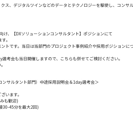
、ロボティクス、デジタルツインなどのデータとテクノロジーを駆使し、コン
向け、【DXソリューションコンサルタント】ポジションにて

す。

ベントです。当日は当部門のプロジェクト事例紹介や採用ポジションに
ay選考会も当日開催しますので、こちらも併せてご検討ください。

い。
ンサルタント部門）中途採用説明会＆1day選考会＞

ざいます。

のみも歓迎)

接30-45分を最大2回)
