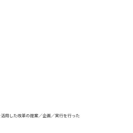
タル技術や先進手法を活用して、製造業のお
革を幅広く支援します。
を活用した改革の提案／企画／実行を行った