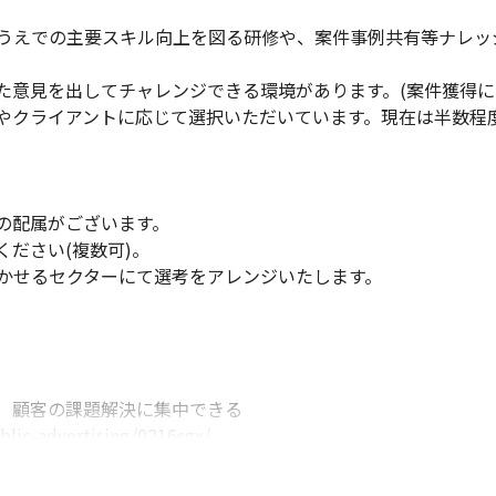
うえでの主要スキル向上を図る研修や、案件事例共有等ナレッ
た意見を出してチャレンジできる環境があります。(案件獲得に向
やクライアントに応じて選択いただいています。現在は半数程
配属がございます。

ださい(複数可)。

かせるセクターにて選考をアレンジいたします。

、顧客の課題解決に集中できる

lic-advertising/0216sgx/

き方など

terview/interviewDTFA_madigital02.html