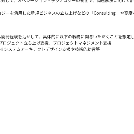
に対して、オペレーション・テクノロジーの側面で、問題解決に向けて
ーを活用した新規ビジネスの立ち上げなどの「Consulting」や高度な「
ム開発経験を活かして、具体的に以下の職務に関与いただくことを想定し
プロジェクト立ち上げ支援、プロジェクトマネジメント支援

におけるシステムアーキテクトデザイン支援や技術的助言等
