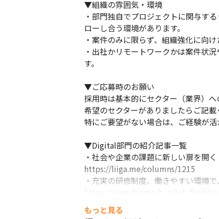
▼組織の雰囲気・環境

・部門独自でプロジェクトに関与する
ローし合う環境があります。

・案件のみに限らず、組織強化に向け
・出社かリモートワークかは案件状況
す。

▼ご応募時のお願い

採用時は基本的にセクター（業界）への
希望のセクターがありましたらご記載く
特にご要望がない場合は、ご経験が活
▼Digital部門の紹介記事一覧

・社会や企業の課題に新しい扉を開く

https://liiga.me/columns/1215

・充実の研修制度、働きやすい環境で
https://www.bizreach.jp/job-feed/pub
・各社員の転職理由やキャリアパス・働
もっと見る
https://www.movin.co.jp/finance/in