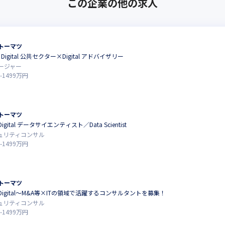
この企業の他の求人
トーマツ
S Digital 公共セクター×Digital アドバイザリー
ージャー
-
1499
万円
トーマツ
A Digital データサイエンティスト／Data Scientist
キュリティコンサル
-
1499
万円
トーマツ
TFA Digital～M&A等×ITの領域で活躍するコンサルタントを募集！
キュリティコンサル
-
1499
万円