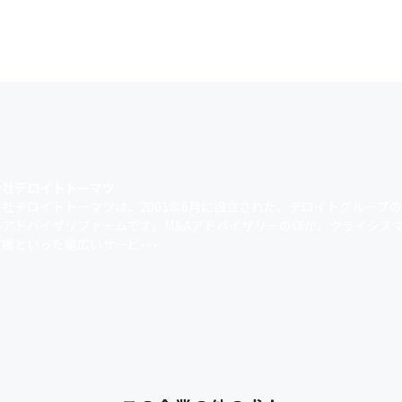
会社デロイトトーマツ
社デロイトトーマツは、2001年6月に設立された、デロイトグループ
ルアドバイザリファームです。M&Aアドバイザリーのほか、クライシス
援といった幅広いサービ･･･