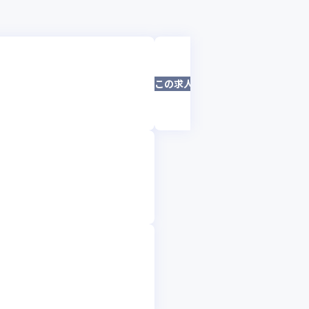
合同会社デロイトトーマツ
デジタル・テクノロジーを
この求人は募集終了しました
駆使して、金融業界の顧客
ITコンサル・セキュリティ
東京都
年収 :
515
-
2000
万