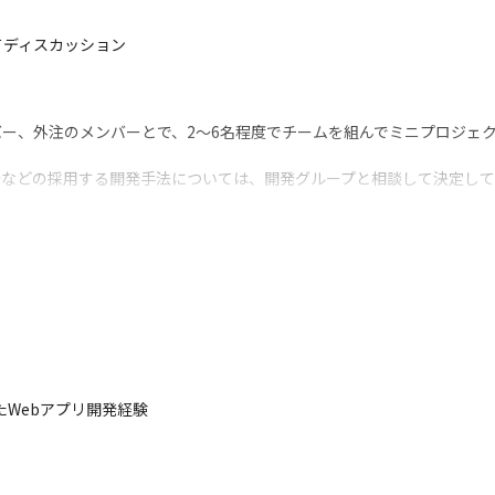
てディスカッション
ー、外注のメンバーとで、2～6名程度でチームを組んでミニプロジェ
発などの採用する開発手法については、開発グループと相談して決定し
随時ミーティングを行っています

ションを取っています
ションの業務を担当し、業務に慣れてからリーダーポジションの業務を
り指示出しをしたりなどして、業務を進めることができます

用いたWebアプリ開発経験

が近いだけでなく、導入事例をまとめたページ『エクシータイムズ』でど
高い技術力が魅力のサービスです