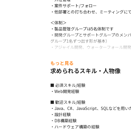
・案件サポート/フォロー

・他部署との打ち合わせ、ミーティングに
＜体制＞

・製品管理グループは5名体制です

・開発グループとサポートグループのメンバ
グループ1名ずつ出す形が基本）

・アジャイル開発、ウォーターフォール開
＜コミュニケーション方法＞

もっと見る
・グループ、またはミニプロジェクト単位で
求められるスキル・人物像
・ZoomやTeamsを用いてコミュニケー
＜入社後の流れ＞

■ 必須スキル/経験

・入社後2カ月～3カ月程度はメンバーポジ
・Web開発経験
■ この仕事の面白み、魅力

■ 歓迎スキル/経験

・チームの先頭に立ち、進捗状況確認をした
・Java、C#、JavaScript、SQLなどを
・100％自社開発であるためユーザーの声
・設計経験

・『XC-Gate』は特許を取得しており、
・DB構築経験

・ハードウェア構築の経験