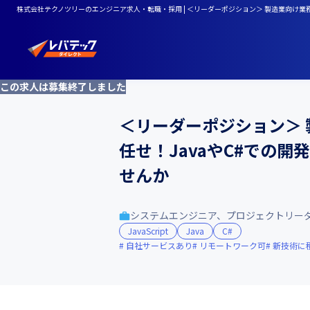
株式会社テクノツリーのエンジニア求人・転職・採用 | ＜リーダーポジション＞ 製造業向け業
この求人は募集終了しました
＜リーダーポジション＞ 
任せ！JavaやC#での
せんか
システムエンジニア、プロジェクトリー
JavaScript
Java
C#
自社サービスあり
リモートワーク可
新技術に