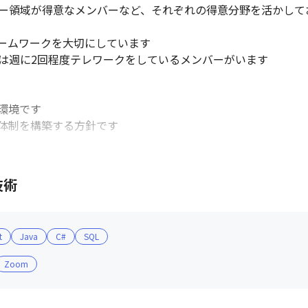
バー領域が得意なメンバーなど、それぞれの得意分野を活かして
ームワークを大切にしています

は週に2回程度テレワークをしているメンバーがいます

境です

体制を構築する方針です

技術
在住でも通いやすいです

す（2021年度）
t
Java
C#
SQL
Zoom