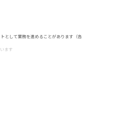
クトとして業務を進めることがあります（各
ています
担当します
のように役立てたのか知ることができます
