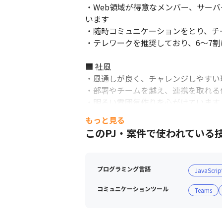
・Web領域が得意なメンバー、サー
います

・随時コミュニケーションをとり、チ
・テレワークを推奨しており、6～7割
■ 社風

・風通しが良く、チャレンジしやすい環
・部署やチームを越え、連携を取れる
・明るい雰囲気作りを心がけています

もっと見る
■ 働く環境

このPJ・案件で使われている
・車で通勤できるため、姫路や大阪に
・有給がとりやすく、取得実績は74％で
プログラミング言語
JavaScrip
コミュニケーションツール
Teams