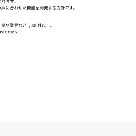
ります。

の声に合わせた機能を開発する方針です。
品業界など1,000社以上。

ustomer/