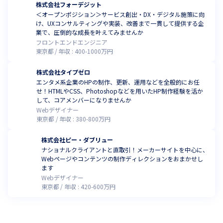
株式会社フォーデジット
＜オープンポジション＞サービス創出・DX・デジタル施策に向
け、UXコンサルティングや実装、改善まで一貫して提供する企
業で、圧倒的な成長を叶えてみませんか
フロントエンドエンジニア
東京都
年収 :
400
-
1000
万円
株式会社タイプゼロ
エンタメ系企業のHPの制作、更新、運用などを全般的にお任
せ！HTMLやCSS、Photoshopなどを用いたHP制作経験を活か
して、コアメンバーになりませんか
Webデザイナー
東京都
年収 :
380
-
800
万円
株式会社ピー・ダブリュー
ナショナルクライアントと直取引！メーカーサイトを中心に、
Webページやコンテンツの制作ディレクションをおまかせし
ます
Webデザイナー
東京都
年収 :
420
-
600
万円