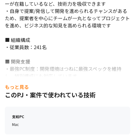
ーが在籍しているなど、技術力を吸収できます

・自身で提案/発信して開発を進められるチャンスがある
ため、提案者を中心にチームが一丸となってプロジェクト
を進め、ビジネス的な知見を高められる環境です

■ 組織構成

・従業員数：241名

■ 開発支援

・最強PC制度：開発環境はつねに最強スペックを維持
し、特別構成にも対応しています

・快適開発環境支援：ディスプレイやマウスから、アーム
もっと見る
レストや腰痛防止クッションまで、開発生産性を上げるた
このPJ・案件で使われている技術
めの備品を会社費用で購入できます

・MF図書館：技術書から経営本まで、貸し出し自由の図
書館制度があり、欲しい本は会社費用で購入できます

支給PC
・リファラルドリブン：採用会食費を会社が負担し、リフ
Mac
ァラル謝礼金も支給します

・カンファレンス参加支援：RubyKaigiやGoogle I/Oな