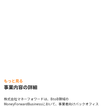
ど、国内外のカンファレンスへの参加を会社が負担します

■ カルチャー

・Speed：意思決定のスピードを上げ、最速で行動に移
し、最速でやり遂げよう。

・Pride：絶えず成長し、最高の結果を出すために、プロ
として高い意識をもってやり抜こう。

・Teamwork：One for all, All for one.の精神を大切に、
ひとつのチームとなって目標を成し遂げよう。

・Respect：感謝と尊敬を忘れずに、誰に対しても誠実で
あり続けよう。

・Fun：仕事を楽しみ、成長を楽しみ、人生を楽しもう。
もっと見る
事業内容の詳細
株式会社マネーフォワードは、BtoB領域の
MoneyForwardBusinessにおいて、事業者向けバックオフィス