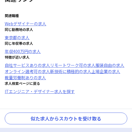
関連職種
Webデザイナー
の求人
同じ勤務地の求人
東京都
の求人
同じ年収帯の求人
年収
400万円
の求人
特徴が近い求人
自社サービスあり
の求人
リモートワーク可
の求人
服装自由
の求人
オンライン選考可
の求人
新技術に積極的
の求人
上場企業
の求人
裁量労働制あり
の求人
求人検索ページに戻る
ITエンジニア・デザイナー求人を探す
似た求人からスカウトを受け取る