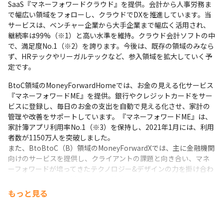
SaaS『マネーフォワードクラウド』を提供。会計から人事労務ま
で幅広い領域をフォローし、クラウドでDXを推進しています。当
サービスは、ベンチャー企業から大手企業まで幅広く活用され、
継続率は99%（※1）と高い水準を維持。クラウド会計ソフトの中
で、満足度No.1（※2）を誇ります。今後は、既存の領域のみなら
ず、HRテックやリーガルテックなど、参入領域を拡大していく予
定です。
BtoC領域のMoneyForwardHomeでは、お金の見える化サービス
『マネーフォワードME』を提供。銀行やクレジットカードをサー
ビスに登録し、毎日のお金の支出を自動で見える化させ、家計の
管理や改善をサポートしています。『マネーフォワードME』は、
家計簿アプリ利用率No.1（※3）を保持し、2021年1月には、利用
者数が1150万人を突破しました。

また、BtoBtoC（B）領域のMoneyForwardXでは、主に金融機関
向けのサービスを提供し、クライアントの課題と向き合い、マネ
ーフォワードが培ってきたテクノロジー&デザインの力を掛け合わ
せることによって、新たな便利や快適を叶えるサービスを作って
います。
もっと見る
（※1）2020年1〜6月自社調べ、当社から直接サービスを購入し
た法人におけるサービス解約率を元に算出
