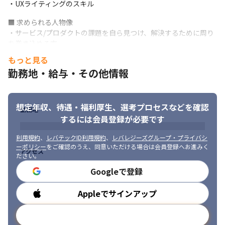
・UXライティングのスキル
■ 求められる人物像

・サービス/プロダクトの課題を自ら見つけ、解決するために周り
を巻き込める方

・関係者とコミュニケーションを取りながら、目的に向かって開
もっと見る
発ができる方

勤務地・給与・その他情報
・ユーザー視点とビジネス視点を考慮しながら、より良いアウト
チームワークを大切にしています。
プットを追求できる方

・マネーフォワードのMission/Vision/Valueに共感できる方
想定年収、待遇・福利厚生、
選考プロセスなどを確認
勤務地
するには会員登録が必要です
利用規約
、
レバテックID利用規約
、
レバレジーズグループ・プライバシ
ーポリシー
をご確認のうえ、同意いただける場合は会員登録へお進みく
アクセス
ださい。
Googleで登録
Appleでサインアップ
勤務時間
メールアドレスで登録