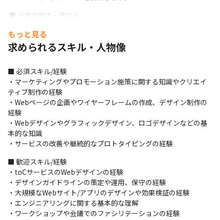
 ■ 仕事の魅力・面白み

・コミュニケーションデザイナーの一人目として、ユーザー数
もっと見る
1,200万人を超える『マネーフォワード ME』のコミュニケーショ
求められるスキル・人物像
ン基盤をデザインできます

・定量データに基づいたデザインのPDCAを、サービスの成長に直
結させることができます

■ 必須スキル/経験

・事業会社の顔となるブランドづくりに携われます
・マーケティングやプロモーション施策に関する知識やクリエイ
ティブ制作の経験

・Webページの企画やワイヤーフレームの作成、デザイン制作の
経験

・Webデザインやグラフィックデザイン、ロゴデザインなどの基
本的な知識

・サービスの改善や継続的なプロトタイピングの経験
■ 歓迎スキル/経験

・toCサービスのWebデザインの経験

・デザインガイドラインの策定や運用、保守の経験

・大規模なWebサイト/アプリのデザインや効果検証の経験

・エンジニアリングに関する基本的な理解

・ワークショップや会議でのファシリテーションの経験
