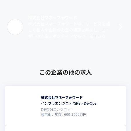
（※2）2020年7月自社調べ、クラウド会計ソフトを利用中の
1,335名を対象に調査

（※3）2020年11月18日～2020年11月19日調べ、回答者：20～
株式会社マネーフォワード
60代の家計簿アプリ利用者男女1,034名/調査方法：インターネッ
株式会社マネーフォワードは、サービスを通
ト調査

して個人や企業のお金の課題を解決し、ユー
調査委託先：マクロミル

ザーの人生をポジティブなもの、前向きなも
https://moneyforward.com/
のにしていくために、2012年5月に誕生しま
した。私たちのサービスを通して、個人･･･
この企業の他の求人
株式会社マネーフォワード
インフラエンジニア/SRE・DevOps
DevOpsエンジニア
東京都
年収 :
600
-
1000
万円