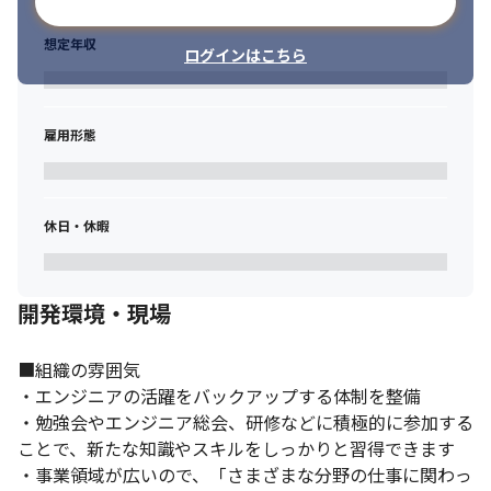
メールアドレスで登録
・プロトタイピングを活用した仮説検証ができる方

・大規模なWebサイト／アプリのデザインができる方

想定年収
ログインはこちら
・ワークショップや会議でファシリテーションができる方

・UXライティングのスキルがある方
雇用形態
最善な開発環境の構築支援しています。
休日・休暇
開発環境・現場
■組織の雰囲気

・エンジニアの活躍をバックアップする体制を整備

・勉強会やエンジニア総会、研修などに積極的に参加する
ことで、新たな知識やスキルをしっかりと習得できます

・事業領域が広いので、「さまざまな分野の仕事に関わっ