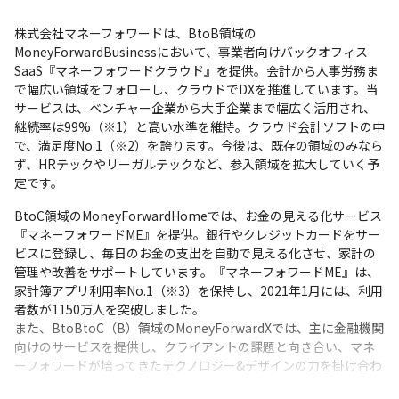
株式会社マネーフォワードは、BtoB領域の
MoneyForwardBusinessにおいて、事業者向けバックオフィス
SaaS『マネーフォワードクラウド』を提供。会計から人事労務ま
で幅広い領域をフォローし、クラウドでDXを推進しています。当
サービスは、ベンチャー企業から大手企業まで幅広く活用され、
継続率は99%（※1）と高い水準を維持。クラウド会計ソフトの中
で、満足度No.1（※2）を誇ります。今後は、既存の領域のみなら
ず、HRテックやリーガルテックなど、参入領域を拡大していく予
定です。
BtoC領域のMoneyForwardHomeでは、お金の見える化サービス
『マネーフォワードME』を提供。銀行やクレジットカードをサー
ビスに登録し、毎日のお金の支出を自動で見える化させ、家計の
管理や改善をサポートしています。『マネーフォワードME』は、
家計簿アプリ利用率No.1（※3）を保持し、2021年1月には、利用
者数が1150万人を突破しました。

また、BtoBtoC（B）領域のMoneyForwardXでは、主に金融機関
向けのサービスを提供し、クライアントの課題と向き合い、マネ
ーフォワードが培ってきたテクノロジー&デザインの力を掛け合わ
せることによって、新たな便利や快適を叶えるサービスを作って