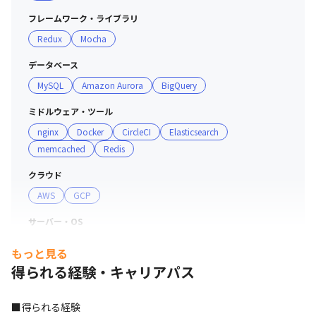
フレームワーク・ライブラリ
Redux
Mocha
データベース
MySQL
Amazon Aurora
BigQuery
ミドルウェア・ツール
nginx
Docker
CircleCI
Elasticsearch
memcached
Redis
クラウド
AWS
GCP
サーバー・OS
iOS
Android
もっと見る
得られる経験・キャリアパス
デザインツール
Photoshop
Illustrator
Sketch
■得られる経験

プロジェクト管理