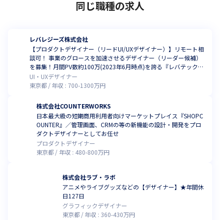
同じ職種の求人
レバレジーズ株式会社
【プロダクトデザイナー（リードUI/UXデザイナー）】リモート相
談可！ 事業のグロースを加速させるデザイナー（リーダー候補）
を募集！月間PV数約100万(2023年6月時点)を誇る『レバテック』
など、自社サービスの最適化をおまかせ
UI・UXデザイナー
東京都
年収 :
700
-
1300
万円
株式会社COUNTERWORKS
日本最大級の短期商用利用者向けマーケットプレイス『SHOPC
OUNTER』／管理画面、CRMの等の新機能の設計・開発をプロ
ダクトデザイナーとしてお任せ
プロダクトデザイナー
東京都
年収 :
480
-
800
万円
株式会社ラブ・ラボ
アニメやライブグッズなどの【デザイナー】★年間休
日127日
グラフィックデザイナー
東京都
年収 :
360
-
430
万円