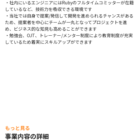
・社内にいるエンジニアにはRubyのフルタイムコミッターが在籍
Backlog
JIRA
GitHub
Git
Trello
Asana
しているなど、技術力を吸収できる環境です

・当社では自身で提案/発信して開発を進められるチャンスがある
支給PC
ため、提案者を中心にチームが一丸となってプロジェクトを進
Mac
め、ビジネス的な知見も高めることができます

・勉強会、OJT、トレーナー/メンター制度により教育制度が充実
しているため着実にスキルアップができます
もっと見る
事業内容の詳細