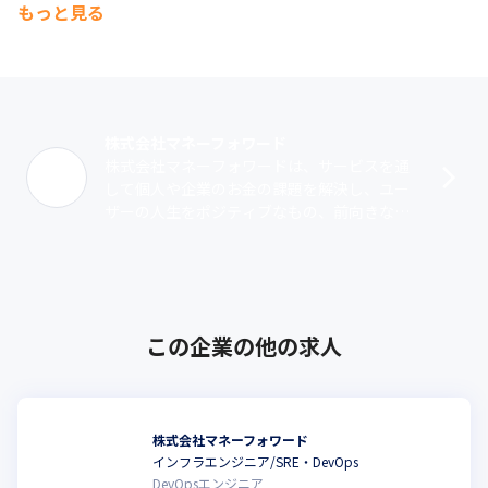
います。
もっと見る
（※1）2020年1〜6月自社調べ、当社から直接サービスを購入し
た法人におけるサービス解約率を元に算出

（※2）2020年7月自社調べ、クラウド会計ソフトを利用中の
1,335名を対象に調査

（※3）2020年11月18日～2020年11月19日調べ、回答者：20～
株式会社マネーフォワード
60代の家計簿アプリ利用者男女1,034名/調査方法：インターネッ
株式会社マネーフォワードは、サービスを通
ト調査

して個人や企業のお金の課題を解決し、ユー
調査委託先：マクロミル

ザーの人生をポジティブなもの、前向きなも
https://moneyforward.com/
のにしていくために、2012年5月に誕生しま
した。私たちのサービスを通して、個人･･･
この企業の他の求人
株式会社マネーフォワード
インフラエンジニア/SRE・DevOps
DevOpsエンジニア