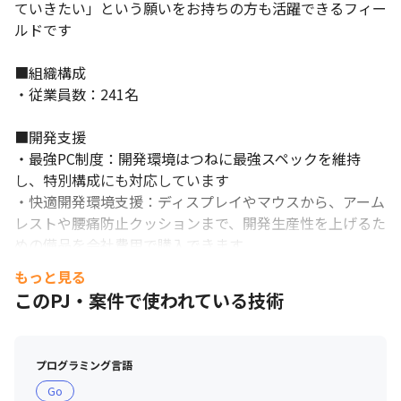
ていきたい」という願いをお持ちの方も活躍できるフィー
ルドです

■組織構成

・従業員数：241名

■開発支援

・最強PC制度：開発環境はつねに最強スペックを維持
し、特別構成にも対応しています

・快適開発環境支援：ディスプレイやマウスから、アーム
レストや腰痛防止クッションまで、開発生産性を上げるた
めの備品を会社費用で購入できます

・MF図書館：技術書から経営本まで、貸し出し自由の図
もっと見る
書館制度があり、欲しい本は会社費用で購入できます

このPJ・案件で使われている技術
・リファラルドリブン：採用会食費を会社が負担し、リフ
ァラル謝礼金も支給します

・カンファレンス参加支援：RubyKaigiやGoogle I/Oな
プログラミング言語
ど、国内外のカンファレンスへの参加を会社が負担します
Go