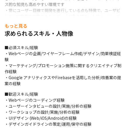
ス的な知見も高めやすい環境です

・常にユーザー目線で開発を進行している点も特徴で、ユーザビ
リティや機能の充実のみならず、「お金のプラットフォーム」が
生み出す新たらUXの徹底追求を行っています

もっと見る
・週1のリモートワークをはじめ、スタッフの働きやすさを重視し
求められるスキル・人物像
ているため、プライベートと仕事の両立が実現できます

・勉強会や書籍の購入への補助、クラブ活動、シャッフルランチ
制度など、働きやすく、社員同士が活発にコミュニケーションを
■必須スキル/経験

図れる環境が整っています
・Webページの企画/ワイヤーフレーム作成/デザイン/効果検証経
験

・マーケティング/プロモーション施策に関するクリエイティブ制
作経験

・Google アナリティクスやFirebaseを活用した分析/改善案の提
案の経験
■歓迎スキル/経験

・Webページのコーディング経験

・ユーザーインタビューの設計/実施/分析の経験

・ワークショップの設計/実施/分析の経験

・UIデザイン (Web/iOS/Android)の経験

・デザインガイドラインの策定/運用/保守の経験
