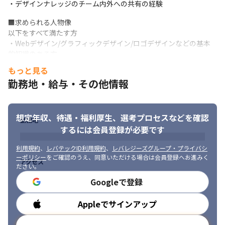
・デザインナレッジのチーム内外への共有の経験
■求められる人物像

以下をすべて満たす方

・Webデザイン/グラフィックデザイン/ロゴデザインなどの基本
的知識のある方

・マーケティング／グロースハックに関する基本的な知識のある
もっと見る
方

勤務地・給与・その他情報
・自らが自社サービスのファンであり、その成長に情熱を込めら
プロダクトごとに複数のスモールチームで開発しています。
れる方

・デザインのチカラで、サービスも会社も、もっと良くなるとい
想定年収、待遇・福利厚生、
選考プロセスなどを確認
う熱い気持ちがある方

勤務地
・サービスを育てることを楽しみ、主体性を持って取り組める方

するには会員登録が必要です
・チームメンバーと積極的にコミュニケーションを取り、ナレッ
ジをシェアし、周りに良い影響を与える方

利用規約
、
レバテックID利用規約
、
レバレジーズグループ・プライバシ
ーポリシー
をご確認のうえ、同意いただける場合は会員登録へお進みく
・本当の意味で「創る」ためには創って終わりではなく、むしろ
アクセス
ださい。
リリースしてからがスタートだと思っている方
Googleで登録
さらに、以下のいずれかを満たす方

・エンジニアリングに関する基本的な理解のある方

Appleでサインアップ
勤務時間
・Human Interface Guidelinesなどの基本的知識のある方

・会計に関する基本的な知識のある方
