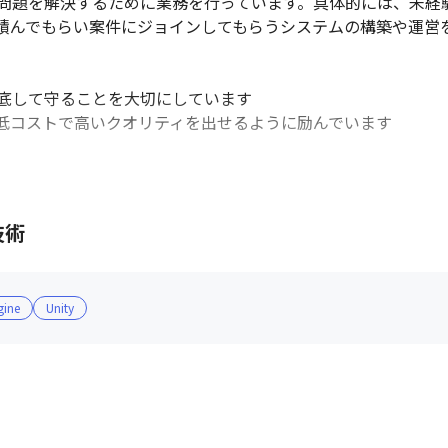
問題を解決するために業務を行っています。具体的には、未経
積んでもらい案件にジョインしてもらうシステムの構築や運営を
底して守ることを大切にしています

低コストで高いクオリティを出せるように励んでいます

イティブアカデミー』の講座を利用することが可能です

on1を行い、振り返りや目標設定、現在のモチベーションについ
技術
すが、月に1回程度メンバーが主体的に勉強会を開催しています
でなく、身につけたいスキルについて知見の深い社員に勉強会を
gine
Unity


め多様なスキルを学ぶことができます

社に入社したメンバーもいます

ロフェッショナルの生涯価値の向上」という考え方が浸透してい