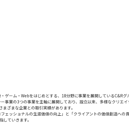
部を超えた交流を行っています

されます

ーとして成長したいと考えているメンバーが多いです

があり、実際にイラストレーターから3Dモデラーにキャリアチ
り、VRキャラクターの販売や漫画の出版を行ったり、作成し
取り組んでいるメンバーが多いです
・ゲーム・Webをはじめとする、18分野に事業を展開しているC&R
シー事業の3つの事業を主軸に展開しており、設立以来、多様なクリエイ
、さまざまな企業との取引実績があります。

ロフェッショナルの生涯価値の向上」と「クライアントの価値創造への
目指していきます。