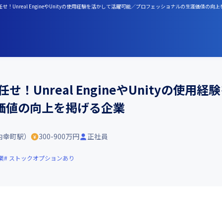
！Unreal EngineやUnityの使用経験を活かして活躍可能／プロフェッショナルの生涯価値の向
！Unreal EngineやUnityの使
価値の向上を掲げる企業
内幸町駅）
300-900万円
正社員
業
ストックオプションあり