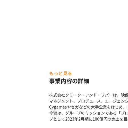
・半年に1回キックオフを開催し、事業
・キックオフではメンバーの表彰が実施
・色々な技術を学びたい、クリエイタ
・柔軟なキャリアアップができる環境
・やりたいことに挑戦できる環境があ
行ったりした実例があります

・明確な目標と向上心をもって開発に
もっと見る
事業内容の詳細
株式会社クリーク・アンド・リバーは、映像
マネジメント、プロデュース、エージェン
Cygamesやセガなどの大手企業をはじめ
今後は、グループのミッションである「プ
プとして2023年2月期に100億円の売上を