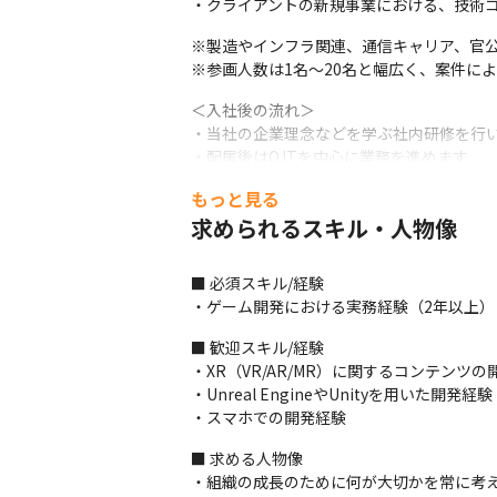
・クライアントの新規事業における、技術
※製造やインフラ関連、通信キャリア、官公
※参画人数は1名～20名と幅広く、案件に
＜入社後の流れ＞

・当社の企業理念などを学ぶ社内研修を行い
・配属後はOJTを中心に業務を進めます
もっと見る
＜使用ツールについて＞

・コミュニケーションやタスク管理ツール
求められるスキル・人物像
■ この仕事の面白み、魅力

■ 必須スキル/経験

・配属先はそれぞれの専門に特化したチーム
・ゲーム開発における実務経験（2年以上）
・誰もが知るAAAタイトルの案件にも携われ
・充実したサポートを受けながら、ゲーム業
■ 歓迎スキル/経験

・多様なクライアントからさまざまな案件の
・XR（VR/AR/MR）に関するコンテンツの
・VRという新しい技術に携わり、世の中に
・Unreal EngineやUnityを用いた開発経験

・チームの中核メンバーとしてキャリアア
・スマホでの開発経験
■ 求める人物像

・組織の成長のために何が大切かを常に考え