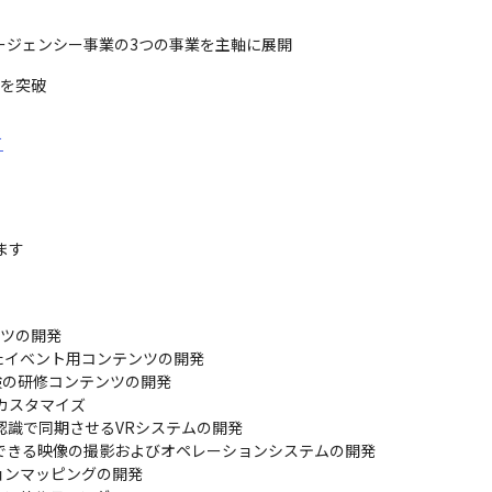
ージェンシー事業の3つの事業を主軸に展開
円を突破
て
す 
ンツの開発

イベント用コンテンツの開発

検の研修コンテンツの開発

スタマイズ

識で同期させるVRシステムの開発

感できる映像の撮影およびオペレーションシステムの開発

ンマッピングの開発
