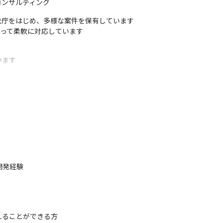
コンサルティング
庁をはじめ、多様な案件を保有しています

よって柔軟に対応しています
ます

は、案件によって異なったものを使用しています
で組織されているため、ゲーム業界のさまざまな知識を身につけられま
ます

界で着実にキャリアを積むためのスキルを習得できます

引き合いがあるため、自身の志向に合った業務に携われます

開発経験

新しい価値を発信することができます

ップをすることができます
ることができる方
