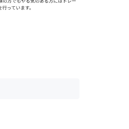
験の方でもやる気のある方にはトレー
行っています。

て話します



依頼することも可能です

ます
