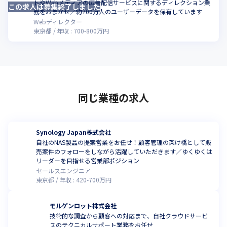
トやWebメディアの広告配信サービスに関するディレクション業
この求人は募集終了しました
務をおまかせ／約700万人のユーザーデータを保有しています
Webディレクター
東京都
年収 :
700
-
800
万円
同じ業種の求人
Synology Japan株式会社
自社のNAS製品の提案営業をお任せ！顧客管理の架け橋として販
売案件のフォローをしながら活躍していただきます／ゆくゆくは
リーダーを目指せる営業部ポジション
セールスエンジニア
東京都
年収 :
420
-
700
万円
モルゲンロット株式会社
技術的な調査から顧客への対応まで、自社クラウドサービ
スのテクニカルサポート業務をお任せ