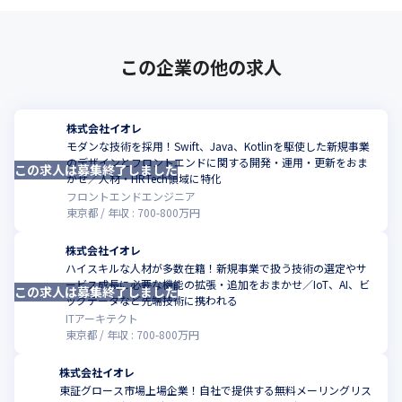
この企業の他の求人
株式会社イオレ
モダンな技術を採用！Swift、Java、Kotlinを駆使した新規事業
のデザインとフロントエンドに関する開発・運用・更新をおま
この求人は募集終了しました
かせ／人材・HRTech領域に特化
フロントエンドエンジニア
東京都
年収 :
700
-
800
万円
株式会社イオレ
ハイスキルな人材が多数在籍！新規事業で扱う技術の選定やサ
ービス成長に必要な機能の拡張・追加をおまかせ／IoT、AI、ビ
この求人は募集終了しました
ッグデータなど先端技術に携われる
ITアーキテクト
東京都
年収 :
700
-
800
万円
株式会社イオレ
東証グロース市場上場企業！自社で提供する無料メーリングリス