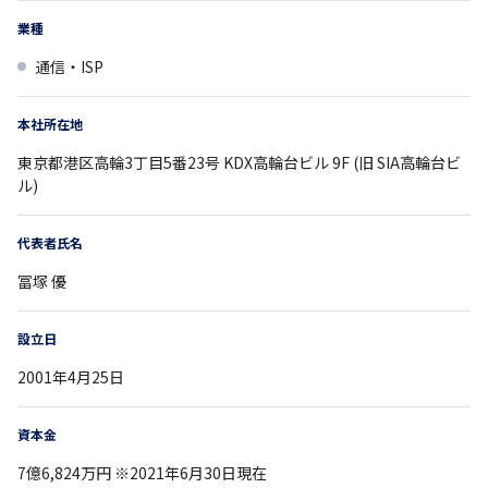
業種
通信・ISP
本社所在地
東京都
港区高輪3丁目5番23号
KDX高輪台ビル 9F (旧 SIA高輪台ビ
ル)
代表者氏名
冨塚 優
設立日
2001年4月25日
資本金
7億6,824万円 ※2021年6月30日現在