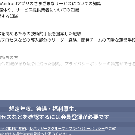
Androidアプリのさまざまなサービスについての知識

告媒体や、サービス提供業者についての知識

関する知識
を高めるための技術的手段を提案した経験

ムプロセスなどの導入部分のリーダー経験、開発チームの円滑な運営手
持ちの方

法令知識があり法令に沿った規約、プライバシーポリシーの策定ができ
います。
収集した情報を活かしプロダクトを
想定年収、待遇・福利厚生、
ロセスなどを確認するには会員登録が必要です
ックID利用規約
、
レバレジーズグループ・プライバシーポリシー
をご確
いただける場合は会員登録へお進みください。