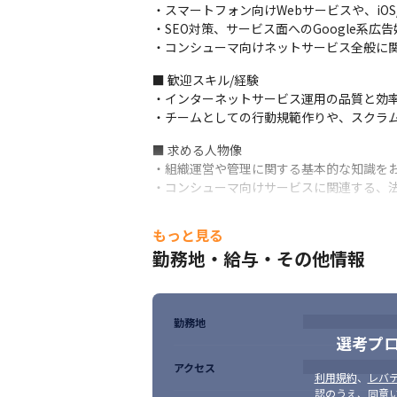
・スマートフォン向けWebサービスや、iOS/
・SEO対策、サービス面へのGoogle系広
・コンシューマ向けネットサービス全般に
■ 歓迎スキル/経験

・インターネットサービス運用の品質と効率
・チームとしての行動規範作りや、スクラ
■ 求める人物像

・組織運営や管理に関する基本的な知識をお
・コンシューマ向けサービスに関連する、
会員数700万人以上のサービスを保有して
もっと見る
勤務地・給与・その他情報
勤務地
選考プ
アクセス
利用規約
、
レバテ
認のうえ、同意