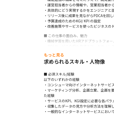
・運営担当者からの情報や、営業担当者から
・具体的にどう実現するかをエンジニアと話
・リリース後に成果を見ながらPDCAを回し
・予算達成のためのKGI/ KPI の設定

・改善施策やサービスを使ったビジネスの
■ この仕事の面白み、魅力

・機械学習を用いたHRアドプラットフォー
・自社サービス全般を見通すマーケティン
もっと見る
求められるスキル・人物像
■ 必須スキル/経験

以下のいずれかの経験

・コンシューマ向けインターネットサービス（
・マーケティング分析、企画立案、企画を
た経験

・サービスのKPI、KGI設定に必要な各パラ
・収集したデータの見方や分析方法を理解し
・一般的なインターネットサービスにおいて必要と