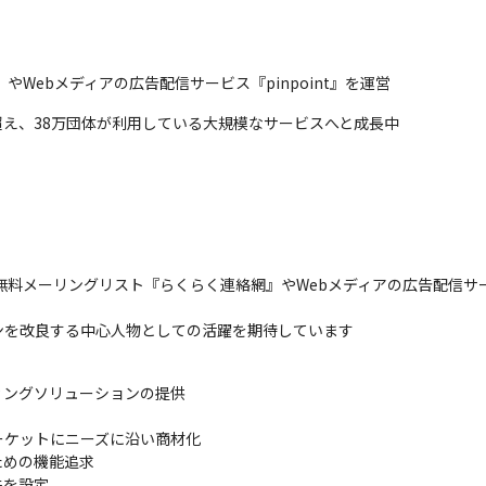
Webメディアの広告配信サービス『pinpoint』を運営
超え、38万団体が利用している大規模なサービスへと成長中
料メーリングリスト『らくらく連絡網』やWebメディアの広告配信サービ
ンを改良する中心人物としての活躍を期待しています
ングソリューションの提供

ケットにニーズに沿い商材化

めの機能追求

を設定
