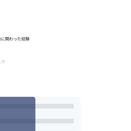
段に関わった経験
る方
展開しています。