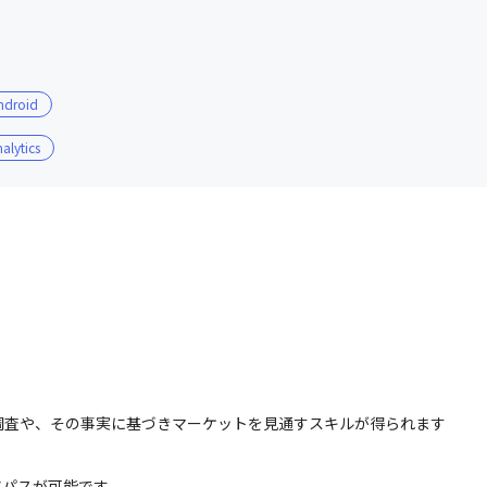
ndroid
alytics
です。
社員同士で積極的に意見交換がしや
調査や、その事実に基づきマーケットを見通すスキルが得られます
アパスが可能です