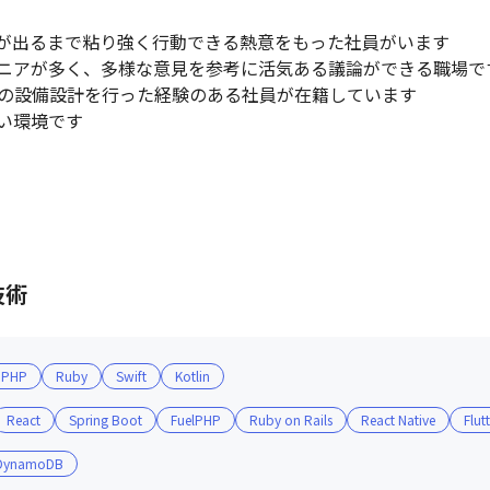
が出るまで粘り強く行動できる熱意をもった社員がいます

ニアが多く、多様な意見を参考に活気ある議論ができる職場です
の設備設計を行った経験のある社員が在籍しています

い環境です
技術
PHP
Ruby
Swift
Kotlin
React
Spring Boot
FuelPHP
Ruby on Rails
React Native
Flut
DynamoDB