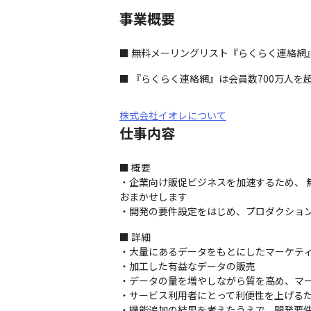
事業概要
■ 無料メーリングリスト『らくらく連絡網』や
■ 『らくらく連絡網』は会員数700万人を
株式会社イオレについて
仕事内容
■ 概要

・企業向け販促ビジネスを加速するため、 無
おまかせします

・開発の要件設定をはじめ、プロダクショ
■ 詳細

・大量にあるデータをもとにしたマーケティ
・加工した有益なデータの販売

・データの量を増やしながら質を高め、マー
・サービス利用者にとって利便性を上げるた
・機能追加の結果を考えたうえで、開発要件