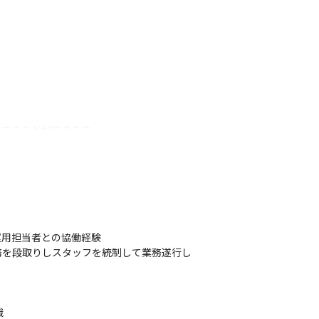
求することができます
運用担当者との協働経験

務を段取りしスタッフを統制して業務遂行し

