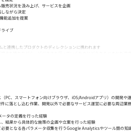
販売状況を汲み上げ、サービスを企画

しながら決定

機能追加を提案

ドライブ
ムと連携したプロダクトのディレクションに携われます

グ視点を持ちながら、ビジネスを行っていくためにどうあるべきかを追
PC、スマートフォン向けブラウザ、iOS/Androidアプリ）の開発や
要件に落とし込む作業、開発以外で必要なサービス運営に必要な周辺業
メータの定義を行った経験

、結果から具体的な施策の企画や立案を行った経験

なる各パラメータ収集を行うGoogle Analyticsやツール類の知識