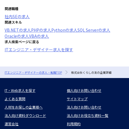
関連職種
社内SE
の求人
関連スキル
VB.NET
の求人
PHP
の求人
Python
の求人
SQL Server
の求人
Oracle
の求人
VBA
の求人
求人検索ページに戻る
ITエンジニア・デザイナー求人を探す
ITエンジニア・デザイナーの求人・転職TOP
株式会社くらしの友の企業詳細
IT・Web求人を探す
個人向けお問い合わせ
よくある質問
サイトマップ
人材をお探しの企業様へ
法人向けお問い合わせ
法人向け資料ダウンロード
法人向けお役立ち資料一覧
運営会社
利用規約