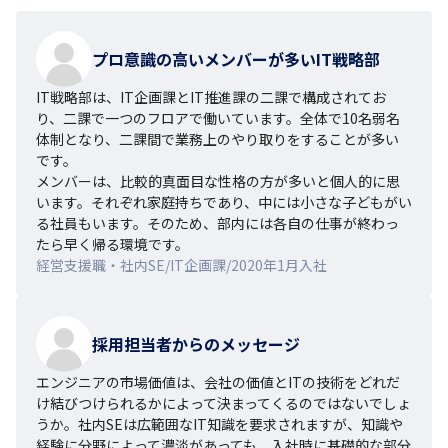
プロ意識の高いメンバーが多いIT戦略部
IT戦略部は、IT企画課とIT推進課の二課で構成されてお
り、二課で一つのフロアで働いています。全体で10名弱名
体制となり、二課間で業務上のやり取りをすることが多い
です。

メンバーは、比較的真面目な性格の方が多いと個人的に思
います。それぞれ家庭持ちであり、中には小さな子どもがい
る社員もいます。そのため、部内には各自の仕事が終わっ
たら早く帰る環境です。
経営支援職・社内SE/IT企画課/2020年1月入社
採用担当者からのメッセージ
エンジニアの市場価値は、会社の価値とITの技術をどれだ
け結びつけられるかによって決まってくるのではないでしょ
うか。社内SEは広範囲なIT知識を要求されますが、知識や
経験に分野によって濃淡があっても、入社時に基礎的な部分