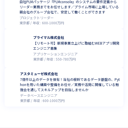
自社PLMパッケージ『PLMconsole』のシステムの要件定義から
リーダー業務までをお任せします／プライム市場に上場している
親会社のグループ会社で、安定して働くことができます
プロジェクトリーダー
東京都
年収 :
600
-
1000
万円
プライマル株式会社
【リモート可】新規事業立上げに取組むWEBアプリ開発
エンジニア募集
アプリケーションエンジニア
東京都
年収 :
550
-
780
万円
アスタミューゼ株式会社
7億件以上のデータを保有！当社の根幹であるデータ基盤の、Pyt
honを用いた構築や整備をお任せ／実務や活発に開催している勉
強会を通してスキルアップを目指しませんか
データベースエンジニア
東京都
年収 :
600
-
1000
万円