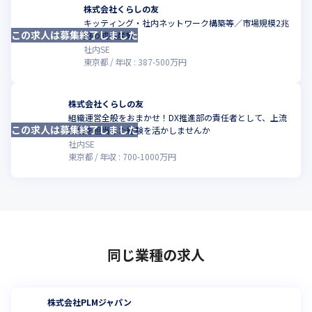
株式会社くらしの友
キッティング・社内ネットワーク構築等／市場規模2兆
この求人は募集終了しました
円の成長産業
社内SE
東京都
年収 :
387
-
500
万円
株式会社くらしの友
組織運営全般をおまかせ！DX推進部の責任者として、上流
この求人は募集終了しました
工程を担当した経験を活かしませんか
社内SE
東京都
年収 :
700
-
1000
万円
同じ業種の求人
株式会社PLMジャパン