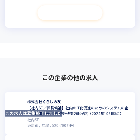
次へ進む
この企業の他の求人
株式会社くらしの友
【社内SE／係長候補】社内のIT化促進のためのシステムの企
この求人は募集終了しました
画・運用・一部開発等/残業20h程度（2024年10月時点）
社内SE
東京都
年収 :
520
-
700
万円