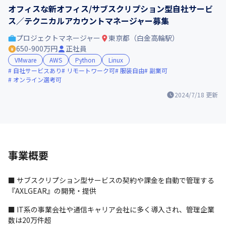
オフィスな新オフィス/サブスクリプション型自社サービ
ス／テクニカルアカウントマネージャー募集
プロジェクトマネージャー
東京都（白金高輪駅）
650-900万円
正社員
VMware
AWS
Python
Linux
自社サービスあり
リモートワーク可
服装自由
副業可
オンライン選考可
2024/7/18
更新
事業概要
■ サブスクリプション型サービスの契約や課金を自動で管理する
『AXLGEAR』の開発・提供
■ IT系の事業会社や通信キャリア会社に多く導入され、管理企業
数は20万件超