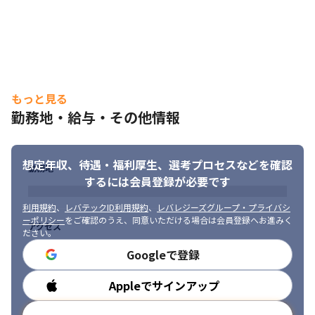
もっと見る
勤務地・給与・その他情報
想定年収、待遇・福利厚生、
選考プロセスなどを確認
勤務地
するには会員登録が必要です
利用規約
、
レバテックID利用規約
、
レバレジーズグループ・プライバシ
ーポリシー
をご確認のうえ、同意いただける場合は会員登録へお進みく
アクセス
ださい。
Googleで登録
Appleでサインアップ
勤務時間