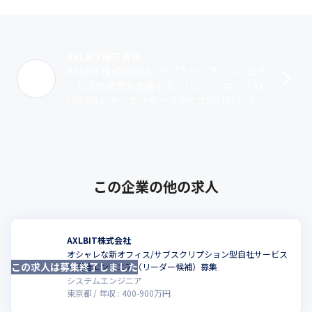
AXLBIT株式会社
AXLBIT株式会社は、サブスクリプション型サ
ービスの運営を支援するソリューション『AX
LGEAR』や、エンタープライズ向けのアプリ
ケーションプラットフォーム『AXLBOX』の
運営を行っています。『A･･･
この企業の他の求人
AXLBIT株式会社
オシャレな新オフィス/サブスクリプション型自社サービス
この求人は募集終了しました
の開発エンジニア（リーダー候補）募集
システムエンジニア
東京都
年収 :
400
-
900
万円