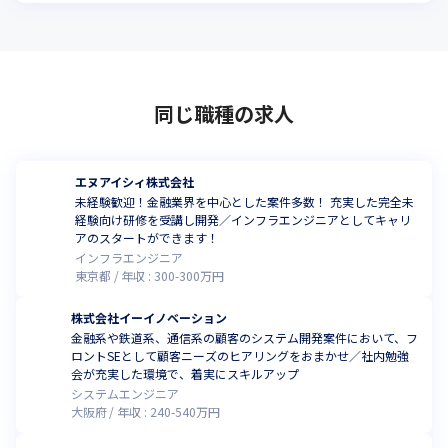
同じ職種の求人
エヌアイシィ株式会社
未経験歓迎！金融業界を中心とした案件多数！ 充実した完全未
経験向け研修を受講し開発／インフラエンジニアとしてキャリ
アのスタートができます！
インフラエンジニア
東京都
年収 :
300
-
300
万円
株式会社イーイノベーション
金融系や鉄道系、通信系の顧客のシステム開発案件において、フ
ロントSEとして顧客ニーズのヒアリングをおまかせ／社内勉強
会が充実した環境で、着実にスキルアップ
システムエンジニア
大阪府
年収 :
240
-
540
万円