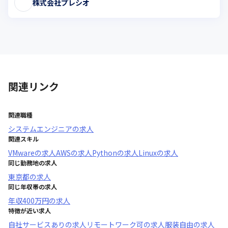
株式会社プレシオ
関連リンク
関連職種
システムエンジニア
の求人
関連スキル
VMware
の求人
AWS
の求人
Python
の求人
Linux
の求人
同じ勤務地の求人
東京都
の求人
同じ年収帯の求人
年収
400万円
の求人
特徴が近い求人
自社サービスあり
の求人
リモートワーク可
の求人
服装自由
の求人