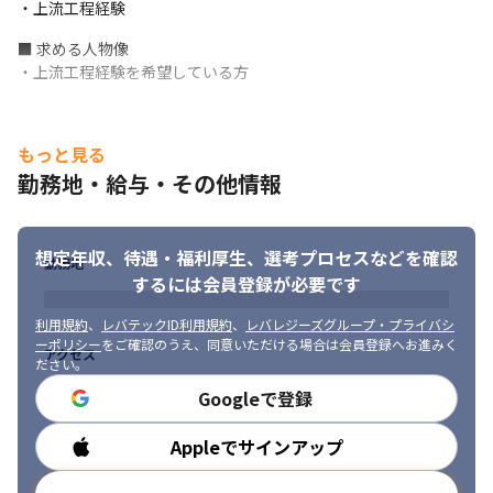
・上流工程経験
■ 求める人物像

・上流工程経験を希望している方
もっと見る
勤務地・給与・その他情報
想定年収、待遇・福利厚生、
選考プロセスなどを確認
勤務地
するには会員登録が必要です
利用規約
、
レバテックID利用規約
、
レバレジーズグループ・プライバシ
ーポリシー
をご確認のうえ、同意いただける場合は会員登録へお進みく
アクセス
ださい。
Googleで登録
Appleでサインアップ
勤務時間