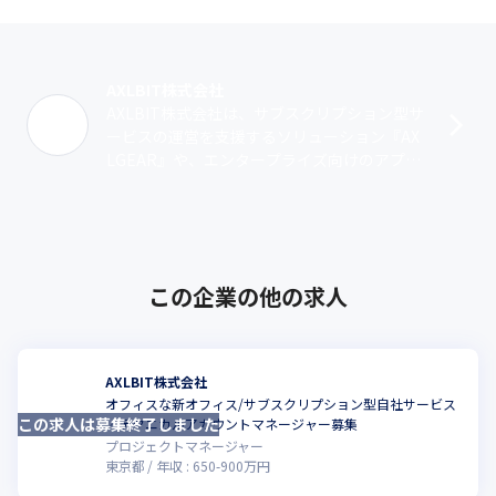
AXLBIT株式会社
AXLBIT株式会社は、サブスクリプション型サ
ービスの運営を支援するソリューション『AX
LGEAR』や、エンタープライズ向けのアプリ
ケーションプラットフォーム『AXLBOX』の
運営を行っています。『A･･･
この企業の他の求人
AXLBIT株式会社
オフィスな新オフィス/サブスクリプション型自社サービス
この求人は募集終了しました
／テクニカルアカウントマネージャー募集
プロジェクトマネージャー
東京都
年収 :
650
-
900
万円