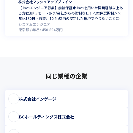
株式会社マッシュアップブレイン
【Javaエンジニア募集】前給保証◆Javaを用いた開発経験以上あ
る方歓迎/リモートあり/会社からの強制なし！＜案件選択制＞×
年休130日・残業月10.5h以内の安定した環境でやりたいことに挑
戦！ランチ代補助あり
システムエンジニア
東京都
年収 :
450
-
804
万円
同じ業種の企業
株式会社インゲージ
BCホールディングス株式会社