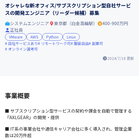
オシャレな新オフィス/サブスクリプション型自社サービ
スの開発エンジニア（リーダー候補）募集
システムエンジニア
東京都（白金高輪駅）
400-900万円
正社員
VMware
AWS
Python
Linux
自社サービスあり
リモートワーク可
服装自由
副業可
オンライン選考可
2024/7/18
更新
事業概要
■ サブスクリプション型サービスの契約や課金を自動で管理する
『AXLGEAR』の開発・提供
■ IT系の事業会社や通信キャリア会社に多く導入され、管理企業
数は20万件超