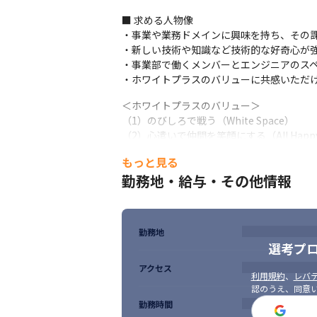
■ この仕事の面白み、魅力

■ 求める人物像

・自分が作ったシステムがサービスで最大限
・事業や業務ドメインに興味を持ち、その課
・刻々と変化するニーズを捉え続けるべく、
・新しい技術や知識など技術的な好奇心が強
・エンジニア組織の成果がそのままサービス
・事業部で働くメンバーとエンジニアのスペ
・人々の生活に欠かせないサービスのDX
・ホワイトプラスのバリューに共感いただ
きます
＜ホワイトプラスのバリュー＞

（1）のびしろで戦う（White Space）

（2）心遣いで仲間を笑顔にする（All Happy
（3）気づいたらすぐ行動（From You）
もっと見る
勤務地・給与・その他情報
勤務地
選考プ
アクセス
利用規約
、
レバテ
認のうえ、同意
勤務時間