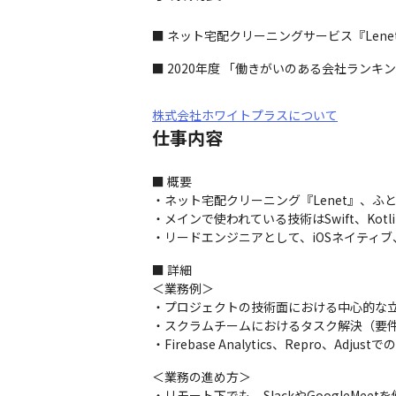
■ ネット宅配クリーニングサービス『Lene
■ 2020年度 「働きがいのある会社ラン
株式会社ホワイトプラスについて
仕事内容
■ 概要

・ネット宅配クリーニング『Lenet』、ふと
・メインで使われている技術はSwift、Kotlin
・リードエンジニアとして、iOSネイティブ、 
■ 詳細

＜業務例＞

・プロジェクトの技術面における中心的な立
・スクラムチームにおけるタスク解決（要件
・Firebase Analytics、Repro、Adju
＜業務の進め方＞

・リモート下でも、SlackやGoogleMe