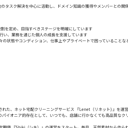
粒のタスク解決を中心に活動し、ドメイン知識の獲得やメンバーとの関
割を定め、目指すべきステージを明確にしています

行い、業務を通じた個人の成長を支援しています

時々の状態やコンディション、仕事上やプライベートで困っていることな
された、ネット宅配クリーニングサービス 『Lenet（リネット) 』を運
界のパイオニア的存在として、いつでも、店舗に行かなくても高品質なク
る定期便 『Shiki（シキ）』の運営をスタート。毎月、天然素材から作