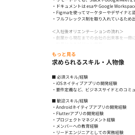
・ドキュメントは esaや Google Works
・Figmaを使ってマーケターやデザイナと
・フルフレックス制を取り入れているため出
＜入社後オリエンテーションの流れ＞

・創業から現在までの会社の出来事を一冊に
・社長によるビジョン共有

・事業オリエンテーション

もっと見る
・会社の仕組みを知る人事オリエンテーシ
求められるスキル・人物像
＜配属後の流れ＞

・配属先のマネージャーと先輩リードエンジニ
■ 必須スキル/経験

・スキルを考慮した業務からお任せします
・iOSネイティブアプリの開発経験

・要件定義など、ビジネスサイドとのコミ
＜1日のスケジュール例＞

・10:00～：デイリースクラム

■ 歓迎スキル/経験

・10:15～：作業開始

・Androidネイティブアプリの開発経験

・12:00～：ランチ（適宜1時間）

・Flutterアプリの開発経験

・13:00～：作業再開

・プロジェクトマネジメント経験

※フルフレックス制のため、プライベートに
・メンバーへの教育経験

※週に4時間程度、ミーティングがあります
・リードエンジニアとしての実務経験