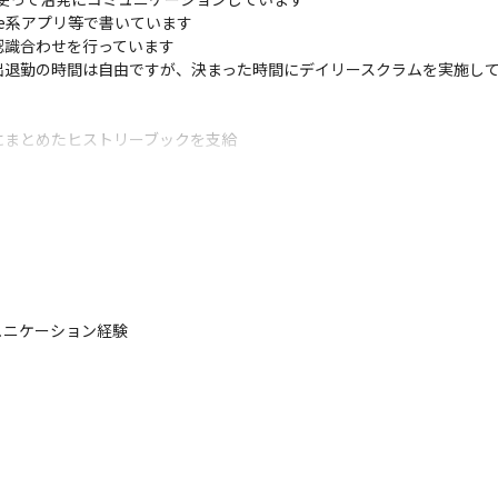
pace系アプリ等で書いています

認識合わせを行っています

退勤の時間は自由ですが、決まった時間にデイリースクラムを実施して
まとめたヒストリーブックを支給

ョン
アがOJTを担当します

ュニケーション経験
合せて適宜スケジュールを調整できます
