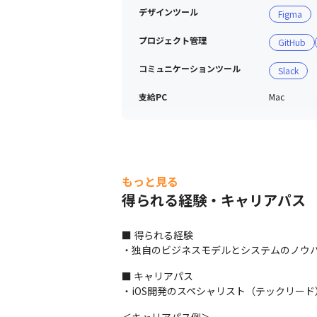
・キーボードは英字/JISから選択可能で
デザインツール
Figma
・メモリとプロセッサは選択可能な最
・グラフィックとストレージは標準ス
プロジェクト管理
GitHub
コミュニケーションツール
Slack
■ イベントスポンサード実績

・Object Oriented Conference 2020

支給PC
Mac
・Laravel JP Conference 2020

・React Conf Japan 2020

・PHP Conference Japan 2020

・PHP Conference Japan 2021 

もっと見る
※外部登壇するために自分の経験を棚
得られる経験・キャリアパス
す
■ 得られる経験

・独自のビジネスモデルとシステムのノウ
■ キャリアパス

・iOS開発のスペシャリスト（テックリー