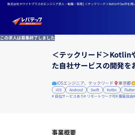
株式会社ホワイトプラスのエンジニア求人・転職・採用 | ＜テックリード＞KotlinやSwi
この求人は募集終了しました
＜テックリード＞Kotli
た自社サービスの開発を
iOSエンジニア、テックリード
東京都
iOS
Android
Swift
Kotlin
Flutter
自社サービスあり
リモートワーク可
服装自由
事業概要