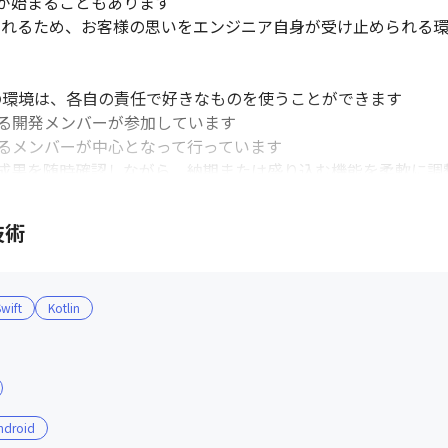
が始まることもあります

されるため、お客様の思いをエンジニア自身が受け止められる環
人の環境は、各自の責任で好きなものを使うことができます

る開発メンバーが参加しています

るメンバーが中心となって行っています

成果を随時確認しながら、納期または盛り込む機能を柔軟に調整
れており、プルリクエスト単位でレビューを行っています

ジニア全員に公開されており、いつでも閲覧することができます

技術
場のエンジニアに協力を仰いだところ、部署の異なるエンジニ
wift
Kotlin
スキルだけでなく、相手を思いやり協力を惜しまないホスピタ
ndroid
しています
