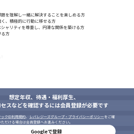
活用され、最適化されていくのを実感できるポジションです

題を理解し一緒に解決することを楽しめる方

試作も含めてさまざまな施策を高速でリリースしていけるため、スピー
く、積極的に行動に移せる方

の強みになるため、事業の成長に直接携わっていると感じられます

シャリティを尊重し、円滑な関係を築ける方

や効率化を行うことで、自身の開発したプロダクトが直接ユーザーの役に
ける方
）

想定年収、待遇・福利厚生、
ロセスなどを確認するには会員登録が必要です
ックID利用規約
、
レバレジーズグループ・プライバシーポリシー
をご確
いただける場合は会員登録へお進みください。
Googleで登録