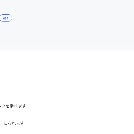
す

大スペックを用意します

ペックにて用意します

esa
卸し整理することが、自身の成長につながると考えているため
ハウを学べます
ド）になれます