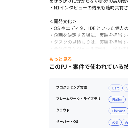
をきっかけに分からない部分の説明会
・N1インタビューの結果も随時共有
＜開発文化＞

・OS やエディタ、IDE といった個
・企画を決定する場に、実装を担当す
・タスクの見積もりは、実装を担当す
・全体のスケジュール管理は、途中の
・コードは全てGithub上で管理さ
もっと見る
・売上/CVR/CPA等のデータがエン
このPJ・案件で使われている
＜エピソード＞

エンジニア採用のために、人事から現
プログラミング言語
Dart
S
し、連携をしてくれました。報連相の
います。

フレームワーク・ライブラリ
Flutter
■ 開発環境

クラウド
Firebase
＜PC＞

サーバー・OS
iOS
A
・Mac Book Pro15～16inchを支給