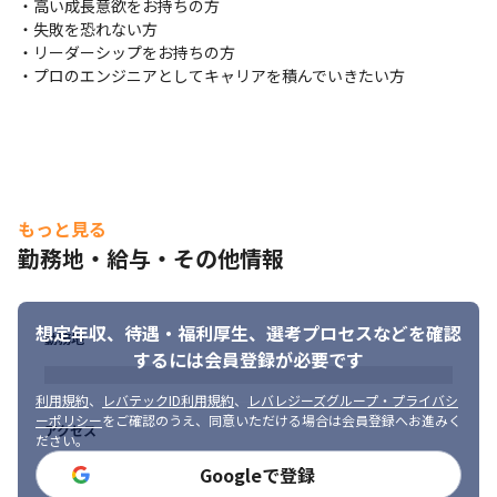
・高い成長意欲をお持ちの方

・失敗を恐れない方

・リーダーシップをお持ちの方

・プロのエンジニアとしてキャリアを積んでいきたい方
もっと見る
勤務地・給与・その他情報
想定年収、待遇・福利厚生、
選考プロセスなどを確認
勤務地
するには会員登録が必要です
利用規約
、
レバテックID利用規約
、
レバレジーズグループ・プライバシ
ーポリシー
をご確認のうえ、同意いただける場合は会員登録へお進みく
アクセス
ださい。
Googleで登録