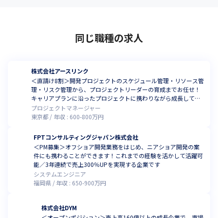
同じ職種の求人
株式会社アースリンク
＜直請け8割＞開発プロジェクトのスケジュール管理・リソース管
理・リスク管理から、プロジェクトリーダーの育成までお任せ！
キャリアプランに沿ったプロジェクトに携わりながら成長してい
きませんか
プロジェクトマネージャー
東京都
年収 :
600
-
800
万円
FPTコンサルティングジャパン株式会社
＜PM募集＞オフショア開発業務をはじめ、ニアショア開発の案
件にも携わることができます！これまでの経験を活かして活躍可
能／3年連続で売上300％UPを実現する企業です
システムエンジニア
福岡県
年収 :
650
-
900
万円
株式会社DYM
＜オープンポジション＞売上高160億以上の成長企業で、市場