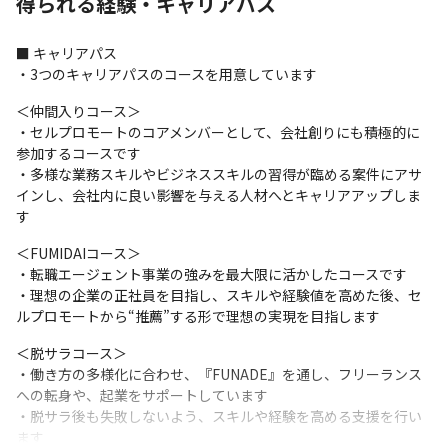
得られる経験・キャリアパス
■ キャリアパス

・3つのキャリアパスのコースを用意しています
＜仲間入りコース＞

・セルプロモートのコアメンバーとして、会社創りにも積極的に
参加するコースです

・多様な業務スキルやビジネススキルの習得が臨める案件にアサ
インし、会社内に良い影響を与える人材へとキャリアアップしま
す
＜FUMIDAIコース＞

・転職エージェント事業の強みを最大限に活かしたコースです

・理想の企業の正社員を目指し、スキルや経験値を高めた後、セ
ルプロモートから“推薦”する形で理想の実現を目指します
＜脱サラコース＞

・働き方の多様化に合わせ、『FUNADE』を通し、フリーランス
への転身や、起業をサポートしています

・脱サラ後も失敗しないよう、スキルや経験を高める支援を行い
ます