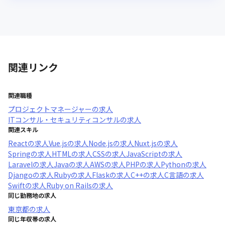
関連リンク
関連職種
プロジェクトマネージャー
の求人
ITコンサル・セキュリティコンサル
の求人
関連スキル
React
の求人
Vue.js
の求人
Node.js
の求人
Nuxt.js
の求人
Spring
の求人
HTML
の求人
CSS
の求人
JavaScript
の求人
Laravel
の求人
Java
の求人
AWS
の求人
PHP
の求人
Python
の求人
Django
の求人
Ruby
の求人
Flask
の求人
C++
の求人
C言語
の求人
Swift
の求人
Ruby on Rails
の求人
同じ勤務地の求人
東京都
の求人
同じ年収帯の求人