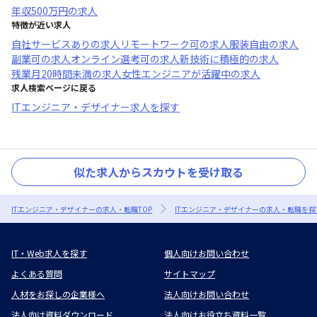
年収
500万円
の求人
特徴が近い求人
自社サービスあり
の求人
リモートワーク可
の求人
服装自由
の求人
副業可
の求人
オンライン選考可
の求人
新技術に積極的
の求人
残業月20時間未満
の求人
女性エンジニアが活躍中
の求人
求人検索ページに戻る
ITエンジニア・デザイナー求人を探す
似た求人からスカウトを受け取る
ITエンジニア・デザイナーの求人・転職TOP
ITエンジニア・デザイナーの求人・転職を探
IT・Web求人を探す
個人向けお問い合わせ
よくある質問
サイトマップ
人材をお探しの企業様へ
法人向けお問い合わせ
法人向け資料ダウンロード
法人向けお役立ち資料一覧