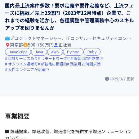
国内最上流案件多数！要求定義や要件定義など、上流フェ
ーズに挑戦／売上25億円（2023年12月時点）企業で、こ
れまでの経験を活かし、各種調整や管理業務中心のスキル
アップを図りませんか
プロジェクトマネージャー、ITコンサル・セキュリティコンサル
東京都
500-750万円
正社員
JavaScript
Java
AWS
Python
Ruby
自社サービスあり
リモートワーク可
服装自由
副業可
オンライン選考可
新技術に積極的
残業月20時間未満
女性エンジニアが活躍中
2025/3/7
更新
事業概要
■ 爆速提案、爆速改善、爆速進化を提供する爆速ソリューション
カンパニー