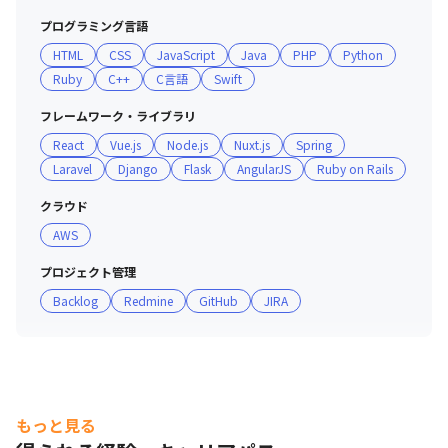
プログラミング言語
■ チーム詳細

HTML
CSS
JavaScript
Java
PHP
Python
・20歳～34歳のメンバーが全社員の80%以上（※）、若
Ruby
C++
C言語
Swift
手が活躍しています

・男女比は7：3です（※）

フレームワーク・ライブラリ
・年齢や年次、性別関係なく誰でも活躍できる環境を用意
React
Vue.js
Node.js
Nuxt.js
Spring
しています

Laravel
Django
Flask
AngularJS
Ruby on Rails
※いずれも、2023年12月時点
クラウド
AWS
プロジェクト管理
Backlog
Redmine
GitHub
JIRA
もっと見る