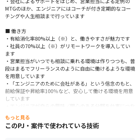
・会社によるサポートをはじめ、営業担当による定例の
MTGのほか、エンジニアにはコーチが付き定期的なコー
チングや人生相談まで行っています

■ 働き方

・有給消化率80%以上（※）と、働きやすさが魅力です

・社員の70%以上（※）がリモートワークを導入してい
ます

・営業担当がいつでも相談に乗れる環境は作りつつも、普
段はまるでフリーランスのように自由に働けるような環境
を用意しています

・「エンジニアのために会社がある」という信念のもと、
前給保証や昇給率100％など、安心して働ける環境を用意
しています

・エンジニアが自らの興味／関心のある分野を仕事につな
げるアイデアを会社にプレゼンする機会があり、eスポー
もっと見る
ツとのコラボ企画を実現したことがあります

このPJ・案件で使われている技術
・スポーツやアウトドア、グルメなど、有志の部活動の費
用を支援しています
