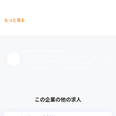
もっと見る
セルプロモート株式会社
セルプロモート株式会社は「IT×人材」を基
盤にエンジニアのキャリアデザインを支援し
ている企業です。メインのSI事業ではエンジ
ニアの希望する開発と企業の求める人材をつ
なぐサポートを提供しています。Web･･･
この企業の他の求人