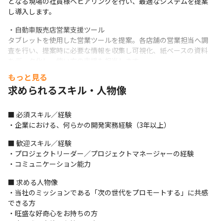
となる現場の社員様へヒアリングを行い、最適なシステムを提案
し導入します。
・自動車販売店営業支援ツール

タブレットを使用した営業ツールを提案。各店舗の営業担当へ調
査を行い、提案時に必要な情報を収集し可視化、紙ベースの資料
をデータ化し、使い方の支援も担当します。
もっと見る
※コンサルティングファームからは続々と案件をいただいていま
求められるスキル・人物像
すが、お断りをしてしまうケースも発生しています
■ この仕事の面白み、魅力

■ 必須スキル／経験

・直にクライアントの考えや業務に触れ、エンジニアとして経験
・企業における、何らかの開発実務経験（3年以上）
を積み、視野をより広げる事ができる環境です

・折衝業務や調整業務が中心となるため、より上流の業務でスキ
■ 歓迎スキル／経験

ルアップが可能です

・プロジェクトリーダー／プロジェクトマネージャーの経験

・国内最上流と呼ばれるフェーズでの業務も可能で、本当の意味
・コミュニケーション能力
でのエンジニアリングが体感することができます
■ 求める人物像

（雇い入れ時）エンジニア職

・当社のミッションである「次の世代をプロモートする」に共感
（変更の範囲）変更なし
できる方

・旺盛な好奇心をお持ちの方
