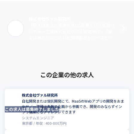
株式会社ヴァル研究所
『駅すぱあと』事業やMaaS事業を行う老舗ベ
ンチャー企業株式会社ヴァル研究所は、『駅
すぱあと』などの自社開発製品をベースとし
た事業を展開する老舗ベンチャー企業です。
近年は新たに_MaaS事業_に取り組･･･
この企業の他の求人
株式会社ヴァル研究所
自社開発または受託開発にて、MaaSのWebアプリの開発をおま
かせ／一次請け多数で企画から参画でき、開発のみならずイン
この求人は募集終了しました
フラ構築にもチャレンジできます
システムエンジニア
東京都
年収 :
400
-
800
万円