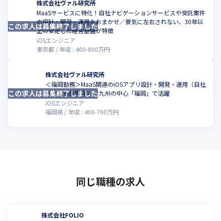
株式会社ヴァル研究所
MaaSサービスに特化！自社ナビゲーションサービスや受託案件
の設計・開発・運用をおまかせ／景気に左右されない、30年以
この求人は募集終了しました
上の安定した経営基盤が特徴
iOSエンジニア
東京都
年収 :
400
-
800
万円
株式会社ヴァル研究所
＜福岡勤務＞MaaS関連のiOSアプリ設計・開発・運用（自社
この求人は募集終了しました
開発・受託開発）／九州の中心「福岡」で活躍
iOSエンジニア
福岡県
年収 :
400
-
700
万円
同じ職種の求人
株式会社FOLIO