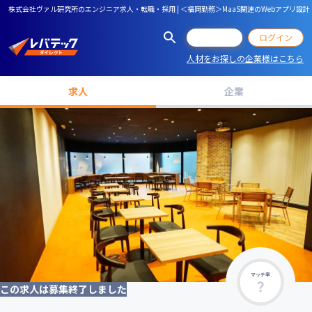
株式会社ヴァル研究所のエンジニア求人・転職・採用 | ＜福岡勤務＞MaaS関連のWebアプリ
会員登録
ログイン
人材をお探しの企業様はこちら
求人
企業
マッチ率
この求人は募集終了しました