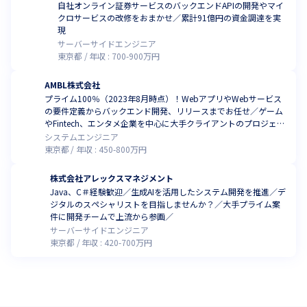
自社オンライン証券サービスのバックエンドAPIの開発やマイ
クロサービスの改修をおまかせ／累計91億円の資金調達を実
現
サーバーサイドエンジニア
東京都
年収 :
700
-
900
万円
AMBL株式会社
プライム100％（2023年8月時点）！WebアプリやWebサービス
の要件定義からバックエンド開発、リリースまでお任せ／ゲーム
やFintech、エンタメ企業を中心に大手クライアントのプロジェク
ト多数
システムエンジニア
東京都
年収 :
450
-
800
万円
株式会社アレックスマネジメント
Java、C＃経験歓迎／生成AIを活用したシステム開発を推進／デ
ジタルのスペシャリストを目指しませんか？／大手プライム案
件に開発チームで上流から参画／
サーバーサイドエンジニア
東京都
年収 :
420
-
700
万円