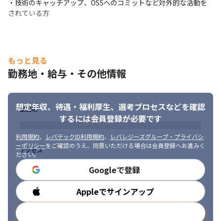
・技術のキャッチアップ、OSSへのコミットなど対外的な活動を
されている方
もっと見る
勤務地・給与・その他情報
想定年収、待遇・福利厚生、
選考プロセスなどを確認
勤務地
するには会員登録が必要です
利用規約
、
レバテックID利用規約
、
レバレジーズグループ・プライバシ
ーポリシー
をご確認のうえ、同意いただける場合は会員登録へお進みく
アクセス
ださい。
Googleで登録
Appleでサインアップ
勤務時間
メールアドレスで登録