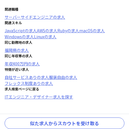
関連職種
サーバーサイドエンジニア
の求人
関連スキル
JavaScript
の求人
AWS
の求人
Ruby
の求人
macOS
の求人
Windows
の求人
Linux
の求人
同じ勤務地の求人
福岡県
の求人
同じ年収帯の求人
年収
400万円
の求人
特徴が近い求人
自社サービスあり
の求人
服装自由
の求人
フレックス制度あり
の求人
求人検索ページに戻る
ITエンジニア・デザイナー求人を探す
似た求人からスカウトを受け取る