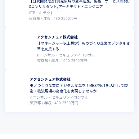
【研究開発/設計開発領域の変革推進】製品・サービス開発D
Xコンサルタント/アーキテクト・エンジニア
ITアーキテクト
東京都
年収 :
480
-
2500
万円
アクセンチュア株式会社
【マネージャー以上想定】ものづくり企業のデジタル変
革を支援する
ITコンサル・セキュリティコンサル
東京都
年収 :
1000
-
2500
万円
アクセンチュア株式会社
モノづくり産業にデジタル変革を！MESやIoTを活用して製
造・物流現場の高度化を実現しませんか
ITコンサル・セキュリティコンサル
東京都
年収 :
480
-
2500
万円