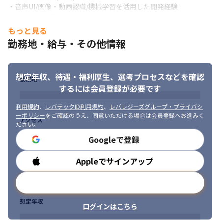
・音声UI/画像・動画認識/機械学習を活用した開発経験

音声認識機能を搭載し、クラウドサービスを開始するプロジェク
・デバイスを活用したプロトタイピング経験

トにおいて、商品やサービスの全体企画や、クラウド、家電を含
・Raspberry Pi, Kinnect, Leap Motion, RFID, Amazon Echo, 
む全体アーキテクチャ設計、技術検証
もっと見る
Google Home, 各種センサーなど

勤務地・給与・その他情報
・デジタル店舗構築

・インフラ構築経験／運用経験(AWS/GCP/Azure)
小売業のお客様が新形態のデジタルショップの構築を企画するプ
■ 歓迎スキル/経験

ロジェクトにて、企画支援から投資対効果見積、アーキテクチャ
想定年収、待遇・福利厚生、
選考プロセスなどを確認
・ビジネスレベルの英語力、グローバル・プロジェクトへの参画
設計や初期システム構築、実店舗での実証実験、本格展開システ
勤務地
経験

ム構築など全般をサポート
するには会員登録が必要です
・アジャイル開発プロジェクトの経験
■ この仕事の面白み、魅力

利用規約
、
レバテックID利用規約
、
レバレジーズグループ・プライバシ
■求める人物像

さまざまな業種でモノ→コトへの価値転換が進むなか、従来の製
ーポリシー
をご確認のうえ、同意いただける場合は会員登録へお進みく
アクセス
ださい。
・製造業のエンジニアリング領域の改革に情熱を持っている方

品/サービスから脱却し、ソフトウェアを活用した新たな事業創造
・新規テクノロジー、ガジェットに興味を持ちそれらを用いたも
を目指すお客様を企画/構想/開発/運用まで広くサポートできる業
Googleで登録
のづくりを実践したい方
務です
Appleでサインアップ
勤務時間
メールアドレスで登録
想定年収
ログインはこちら