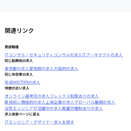
関連リンク
関連職種
ITコンサル・セキュリティコンサル
の求人
ITアーキテクト
の求人
同じ勤務地の求人
東京都
の求人
愛知県
の求人
大阪府
の求人
同じ年収帯の求人
年収
400万円
の求人
特徴が近い求人
オンライン選考可
の求人
フレックス制度あり
の求人
新技術に積極的
の求人
上場企業
の求人
グローバル展開
の求人
女性エンジニアが活躍中
の求人
裁量労働制あり
の求人
求人検索ページに戻る
ITエンジニア・デザイナー求人を探す