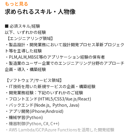
もっと見る
＜業務例＞

求められるスキル・人物像
【エンジニアリング領域】

・製造業のお客様の商品企画・設計開発・研究開発部門に対し
■ 必須スキル/経験

て、デジタルを活用した製品・サービス開発の戦略策定、ロード
以下、いずれかの経験

マップ策定を行います。

 【エンジニアリング領域】

・戦略策定から、システムの導入、海外を含む各拠点へのロール
・製品設計・開発業務において設計開発プロセス革新プロジェク
アウトから業務定着の支援、システムの保守・運用まで、すべて
ト等を主導した経験

のフェーズに対して一気通貫でのコンサルティング、実装支援を
・PLM,ALM,MBSE等のアプリケーション経験の保有者

提供します。
・製造業のユーザー企業でのエンジニアリング分野のアプローチ
企画・導入・構築経験
【ソフトウェア/サービス領域】

・自社の製品にデジタルによる付加価値を付けたいお客様や、ハ
【ソフトウェア/サービス領域】

ードとソフト/クラウドを融合した新規サービスを開始したいお客
・IT技術を用いた新規サービスの企画・構築経験

様に対し、その実現を支援します。

・開発業務経験：下記のいずれかのご経験

・製品/サービスの検討・推進、プロトタイピングやソリューショ
・フロントエンド(HTML5/CSS3/Vue.js/React)

ンアーキテクチャーの検討・設計、及びソフトウェア開発まで一
・バックエンド(Node.js,  Python, Java)

気通貫で提供します。
・アプリ開発(iPhone/Android)

・機械学習(Python)

＜プロジェクト例＞

・機器制御(Python, C#, C++)

・電機メーカーにおけるSmart Products開発

・AWS Lambda/GCP/Azure Functionsを活用した開発経験

お客様の主軸ビジネスである家電製品にネットワーク接続機能、