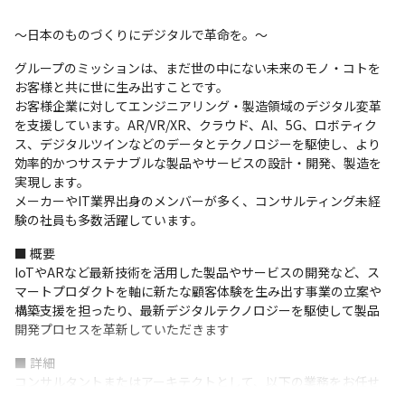
～日本のものづくりにデジタルで革命を。～
グループのミッションは、まだ世の中にない未来のモノ・コトを
お客様と共に世に生み出すことです。

お客様企業に対してエンジニアリング・製造領域のデジタル変革
を支援しています。AR/VR/XR、クラウド、AI、5G、ロボティク
ス、デジタルツインなどのデータとテクノロジーを駆使し、より
効率的かつサステナブルな製品やサービスの設計・開発、製造を
実現します。

メーカーやIT業界出身のメンバーが多く、コンサルティング未経
験の社員も多数活躍しています。
■ 概要

IoTやARなど最新技術を活用した製品やサービスの開発など、ス
マートプロダクトを軸に新たな顧客体験を生み出す事業の立案や
構築支援を担ったり、最新デジタルテクノロジーを駆使して製品
開発プロセスを革新していただきます
■ 詳細

コンサルタントまたはアーキテクトとして、以下の業務をお任せ
します。