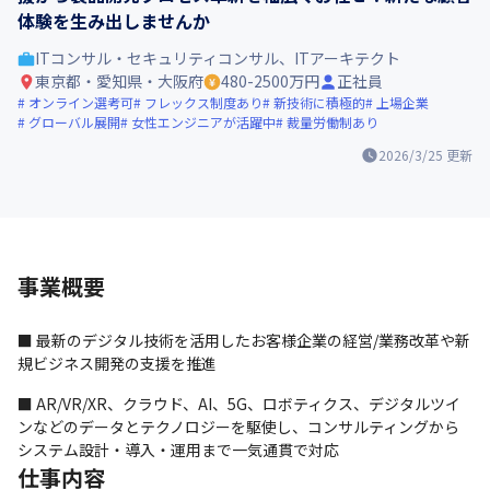
体験を生み出しませんか
ITコンサル・セキュリティコンサル、ITアーキテクト
東京都・愛知県・大阪府
480-2500万円
正社員
オンライン選考可
フレックス制度あり
新技術に積極的
上場企業
グローバル展開
女性エンジニアが活躍中
裁量労働制あり
2026/3/25
更新
事業概要
■ 最新のデジタル技術を活用したお客様企業の経営/業務改革や新
規ビジネス開発の支援を推進
■ AR/VR/XR、クラウド、AI、5G、ロボティクス、デジタルツイ
ンなどのデータとテクノロジーを駆使し、コンサルティングから
システム設計・導入・運用まで一気通貫で対応
仕事内容