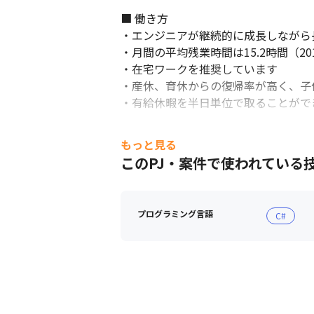
■ 働き方

・エンジニアが継続的に成長しながら
・月間の平均残業時間は15.2時間（2
・在宅ワークを推奨しています

・産休、育休からの復帰率が高く、子供
・有給休暇を半日単位で取ることができ
■ 研修、教育制度

もっと見る
・3年目、5年目でスキルに合わせた研
このPJ・案件で使われている
・毎年見直する約150の資格を対象と
・システムアーキテクトは10万円、ネ
・販売士やTOEIC、簿記など技術に
プログラミング言語
C#
・Uターン、Iターン支援をしています