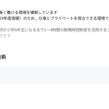
長く働ける環境を構築しています

019年度実績）のため、仕事とプライベートを両立できる環境で
が小学6年生になるまで1～4時間の勤務時短制度を活用するこ
ます

修を実施しています

技術
して、難易度に応じた自己啓発奨励金を支給しています

ットワークスペシャリストなどは7万円支給されます

関わらず幅広い資格の取得も推奨されています
