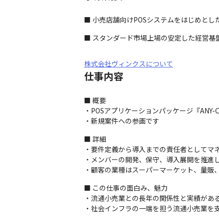
■ 小売店舗向けPOSシステムをはじめと
■ スタンダード市場上場の安定した経営
株式会社ヴィンクスについて
仕事内容
■ 概要

・POSアプリケーションパッケージ『ANY-
・新規案件への参画です
■ 詳細

・要件定義から導入までの責任者としてマネ
・メンバーの開発、保守、導入展開を推進し
・顧客の業種はスーパーマーケット、量販
■ この仕事の面白み、魅力

・流通小売業との長年の関係性と実績がある
・社会インフラの一端を担う流通小売業を