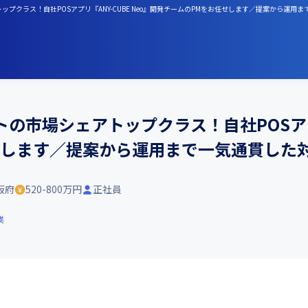
プクラス！自社POSアプリ『ANY-CUBE Neo』開発チームのPMをお任せします／提案から運用ま
の市場シェアトップクラス！自社POSアプリ『
します／提案から運用まで一気通貫した対応
阪府
520-800万円
正社員
業