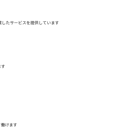
貫したサービスを提供しています
す

て働けます