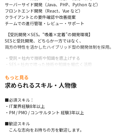
サーバーサイド開発（Java、PHP、Python など）

フロントエンド開発（React、Vue など）

クライアントとの要件確認や改善提案

チームでの進行管理・レビュー・サポート
 【受託開発×SES。“吸着×定着”の開発環境】

SESと受託開発、どちらか一方ではなく、

両方の特性を活かしたハイブリッド型の開発体制を採用。
・受託 = 社内で技術や知識を底上げする

・SES = 社内で培った技術や知識を幅広く活用
役割とフェーズに応じて、最適に使い分ける構造です。
もっと見る
求められるスキル・人物像
当社のSESは、ポジションとしてではなく「キャリアの幅を広げ
る選択肢」という概念。

“一方的に配属される”のではなく、志向と意欲で一緒にキャリア
■必須スキル：

パスを考え、決めていきます。
・IT業界経験8年以上

・PM / PMO / コンサルタント 経験3年以上
■ どの環境でも、孤立しない仕組みを整えています

　・GitHubでのコードレビュー

■歓迎スキル

　・Slackでの技術相談

　こんな志向をお持ちの方を歓迎します。
