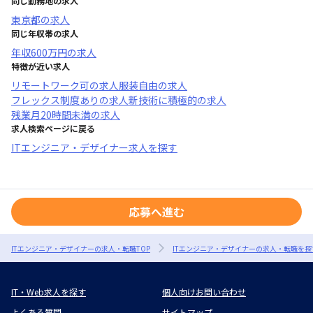
同じ勤務地の求人
東京都
の求人
同じ年収帯の求人
年収
600万円
の求人
特徴が近い求人
リモートワーク可
の求人
服装自由
の求人
フレックス制度あり
の求人
新技術に積極的
の求人
残業月20時間未満
の求人
求人検索ページに戻る
ITエンジニア・デザイナー求人を探す
応募へ進む
ITエンジニア・デザイナーの求人・転職TOP
ITエンジニア・デザイナーの求人・転職を探
IT・Web求人を探す
個人向けお問い合わせ
よくある質問
サイトマップ