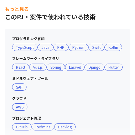
もっと見る
このPJ・案件で使われている技術
プログラミング言語
TypeScript
Java
PHP
Python
Swift
Kotlin
フレームワーク・ライブラリ
React
Vue.js
Spring
Laravel
Django
Flutter
ミドルウェア・ツール
SAP
クラウド
AWS
プロジェクト管理
GitHub
Redmine
Backlog