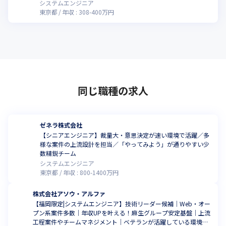
システムエンジニア
東京都
年収 :
308
-
400
万円
同じ職種の求人
ゼネラ株式会社
【シニアエンジニア】裁量大・意思決定が速い環境で活躍／多
様な案件の上流設計を担当／「やってみよう」が通りやすい少
数精鋭チーム
システムエンジニア
東京都
年収 :
800
-
1400
万円
株式会社アソウ・アルファ
【福岡限定|システムエンジニア】技術リーダー候補｜Web・オー
プン系案件多数｜年収UPを叶える！麻生グループ安定基盤｜上流
工程案件やチームマネジメント｜ベテランが活躍している環境で