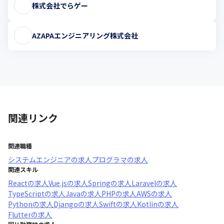
株式会社でらゲー
AZAPAエンジニアリング株式会社
関連リンク
関連職種
システムエンジニア
の求人
プログラマ
の求人
関連スキル
React
の求人
Vue.js
の求人
Spring
の求人
Laravel
の求人
TypeScript
の求人
Java
の求人
PHP
の求人
AWS
の求人
Python
の求人
Django
の求人
Swift
の求人
Kotlin
の求人
Flutter
の求人