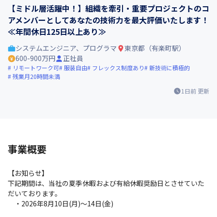
【ミドル層活躍中！】組織を牽引・重要プロジェクトのコ
アメンバーとしてあなたの技術力を最大評価いたします！
≪年間休日125日以上あり≫
システムエンジニア、プログラマ
東京都（有楽町駅）
600-900万円
正社員
リモートワーク可
服装自由
フレックス制度あり
新技術に積極的
残業月20時間未満
1日前
更新
事業概要
【お知らせ】

下記期間は、当社の夏季休暇および有給休暇奨励日とさせていた
だいております。

　・2026年8月10日(月)〜14日(金)