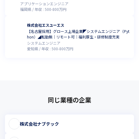
す
アプリケーションエンジニア
福岡県
年収 :
500
-
800
万円
株式会社エスユーエス
【名古屋採用】グロース上場企業◤システムエンジニア（Pyt
hon）◢転勤無│リモート可│福利厚生・研修制度充実
システムエンジニア
愛知県
年収 :
500
-
800
万円
同じ業種の企業
株式会社ナブテック