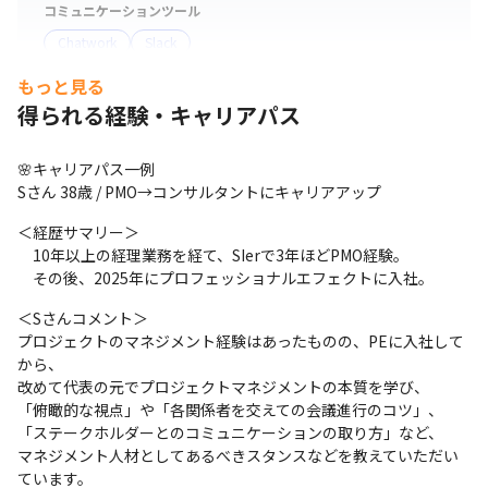
コミュニケーションツール
Chatwork
Slack
もっと見る
その他
得られる経験・キャリアパス
Salesforce
支給PC
🌸キャリアパス一例

現場で選択可能（Windows/Mac）
Sさん 38歳 / PMO→コンサルタントにキャリアアップ
＜経歴サマリー＞ 

　10年以上の経理業務を経て、SIerで3年ほどPMO経験。

　その後、2025年にプロフェッショナルエフェクトに入社。
＜Sさんコメント＞

プロジェクトのマネジメント経験はあったものの、PEに入社して
から、

改めて代表の元でプロジェクトマネジメントの本質を学び、

「俯瞰的な視点」や「各関係者を交えての会議進行のコツ」、

「ステークホルダーとのコミュニケーションの取り方」など、

マネジメント人材としてあるべきスタンスなどを教えていただい
ています。