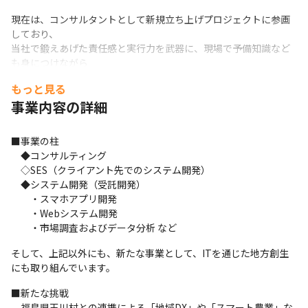
現在は、コンサルタントとして新規立ち上げプロジェクトに参画
しており、

当社で鍛えあげた責任感と実行力を武器に、現場で予備知識など
も身につけながら

お客様のニーズを汲み取って提案をするなど、日々成長を実感し
もっと見る
ています。
事業内容の詳細
■技術も、マネジメントも。どちらも手放さないキャリアへ
■事業の柱

「マネジメントに進むと、技術から離れてしまう」

　◆コンサルティング

「意思決定に関わりたいが、レイヤーが遠い」
　◇SES（クライアント先でのシステム開発）

そんなジレンマを感じていませんか？

　◆システム開発（受託開発）

当社では、技術とマネジメントを両立しながら、裁量を持ってプ
　　・スマホアプリ開発

ロジェクトを動かす。

　　・Webシステム開発

そんなキャリアを実現できます。
　　・市場調査およびデータ分析 など
キャリアは、本人の意志をもとに一緒に設計しますが、会社に委
そして、上記以外にも、新たな事業として、ITを通じた地方創生
ねるものではありません。

にも取り組んでいます。
受け身ではなく、自律的なアクションが求められます。
■新たな挑戦

あくまであなたの志向と意欲次第。

　福島県玉川村との連携による「地域DX」や「スマート農業」な