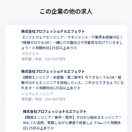
　より本質的な意思決定や改善に時間を使える環境です。
この企業の他の求人
株式会社プロフェッショナルエフェクト
【ソフトウェアエンジニア／マネジメント／IT業界未経験OK】I
T経験ゼロでもOK！一緒にITの面白さや可能性を広げていきまし
ょう！≪年間休日125日以上あり≫
プログラマ
東京都
年収 :
320
-
500
万円
株式会社プロフェッショナルエフェクト
【開発エンジニア／未経験・第二新卒】今できなくてもOK！経
験ゼロからエンジニアを目指したい人、これからできるようにな
れます！≪年間休日125日以上あり≫
システムエンジニア
東京都
年収 :
308
-
400
万円
株式会社プロフェッショナルエフェクト
【開発エンジニア／新卒・既卒】ゼロから始めるエンジニア！
AIもフル活用、実践しながら爆速で成長しよう‼️🏎️💨≪年間休
日125日以上あり≫