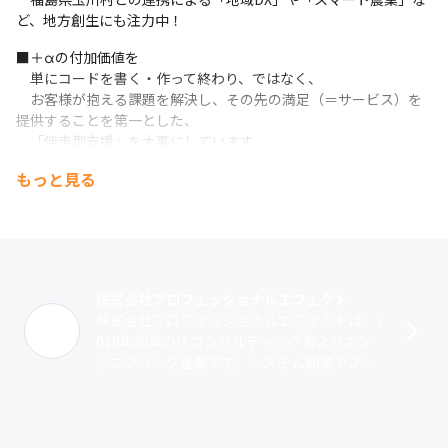
「やってみたい」で終わらせず、挑戦できる環境です。

ど、地方創生にも注力中！
「本当にやりたい事は何か？」のヒアリングから始め、キャリア
■＋αの付加価値を

を一緒に考えていきます。
　単にコードを書く・作って終わり、ではなく、

■PMとしての裁量

　お客様が抱える課題を解決し、その先の満足（＝サービス）を
　当社では、PMは単なる進行管理ではありません。

提供することを第一とした、

　　・技術選定への関与

　「伴走型支援」を大事にしています。
　　・顧客への提案

もっと見る
【わたしたちが提供するのは「安心感」と「達成感」】
　　・チームビルディング
お客様には、

　ここまで含めて、プロジェクト全体をリードします。

「プロフェッショナルエフェクトに任せれば安心」と思っていた
　「任される範囲」を広げながら、段階的に裁量を拡大していき
だけるサービスを提供すること。
ます。
そして、働くメンバーには、

■ キャリアは「任される」から「選ぶ」へ

株式会社プロフェッショナルエフェクト
仕事と暮らしを両立しながら、「達成感」のある業務環境を提供
　当社では職種を固定しません。

株式会社プロフェッショナルエフェクトは、2
すること。
　これまでの経験と、これからの志向・意欲を踏まえ、最適なキ
019年創業のITコンサルティングおよびエン
ャリアパスを一緒に設計していきます。
ジニアリング企業です。システム開発やプロ
安心感を“両側から”つくることを大切にしています。
ジェクトマネージャー支援を軸に、クライア
■  AI×開発で、生産性を最大化

ントの課題に対して上流工程から実装･･･
ふと振り返ったときに成長を感じられる、そんな環境で一緒にお
　ChatGPTやGeminiなどを活用し、開発・マネジメント双方の
仕事しませんか？
効率化を推進。
