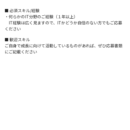
・やりたいことが見つからない方でも、独自の育成メソッド“成長
カルテ”を活用し、

■ 必須スキル/経験

　現在のトレンドと自身のスキルに基づいた最適な成長計画を提
・何らかのIT分野のご経験（１年以上）

示するので安心です

　IT経験は広く見ますので、ITかどうか自信のない方でもご応募
・当社従業員のデータを参考に開発した独自のアセスメントも用
ください
意しており、客観的な適診断も可能です
■ 歓迎スキル

ご自身で成長に向けて活動しているものがあれば、ぜひ応募書類
にご記載ください