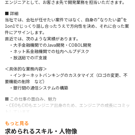
エンジニアとして、お客さま先で開発業務を担当いただきます。
■ 詳細

当社では、会社が任せたい案件ではなく、自身の“なりたい姿”を
1on1でじっくり話し合ったうえで方向性を決め、それに合った案
件にアサインします。

直近では、次のような実績があります。

　・大手金融機関でのJava開発・COBOL開発

　・ネット系金融機関での社内ヘルプデスク

　・放送局でのIT支援
＜具体的な業務内容＞

　・インターネットバンキングのカスタマイズ（ロゴの変更、不
要機能の削除　など）

　・銀行間の通信システムの構築
■ この仕事の面白み、魅力

・CEOもCIOもエンジニア出身のため、エンジニアの成長にコミッ
トしています

・会社が任せたい業務ではなく、本人がどうなりたいか、どうい
もっと見る
うスキルを身につけたいかを議論し

求められるスキル・人物像
　業務をアサインします
