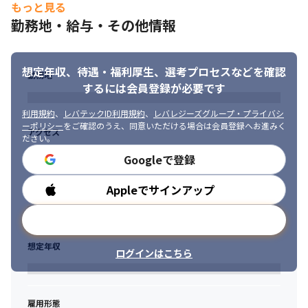
もっと見る
勤務地・給与・その他情報
想定年収、待遇・福利厚生、
選考プロセスなどを確認
勤務地
するには会員登録が必要です
利用規約
、
レバテックID利用規約
、
レバレジーズグループ・プライバシ
ーポリシー
をご確認のうえ、同意いただける場合は会員登録へお進みく
アクセス
ださい。
Googleで登録
Appleでサインアップ
勤務時間
メールアドレスで登録
想定年収
ログインはこちら
雇用形態