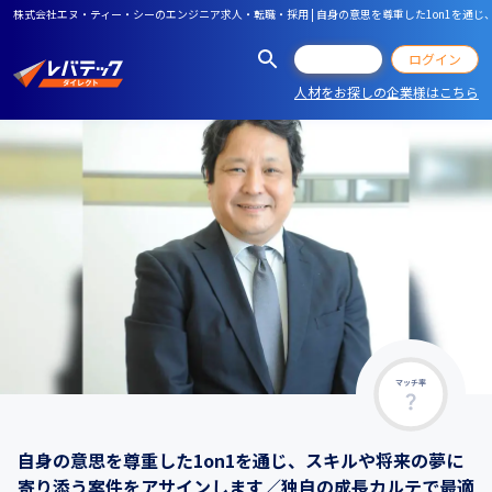
株式会社エヌ・ティー・シーのエンジニア求人・転職・採用 | 自身の意思を尊重した1on1を
会員登録
ログイン
人材をお探しの企業様はこちら
マッチ率
自身の意思を尊重した1on1を通じ、スキルや将来の夢に
寄り添う案件をアサインします／独自の成長カルテで最適