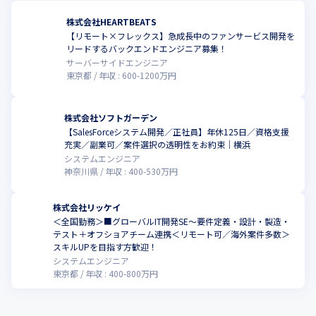
株式会社HEARTBEATS
【リモート×フレックス】急成長中のファンサービス開発を
リードするバックエンドエンジニア募集！
サーバーサイドエンジニア
東京都
年収 :
600
-
1200
万円
株式会社ソフトガーデン
【SalesForceシステム開発／正社員】年休125日／資格支援
充実／副業可／案件選択の透明性をお約束｜横浜
システムエンジニア
神奈川県
年収 :
400
-
530
万円
株式会社リッケイ
＜全国勤務＞■グローバルIT開発SE～要件定義・設計・製造・
テスト＋オフショアチーム連携＜リモート可／海外案件多数＞
スキルUPを目指す方歓迎！
システムエンジニア
東京都
年収 :
400
-
800
万円