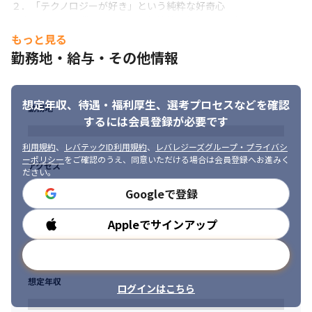
２．「テクノロジーが好き」という純粋な好奇心

・変化の速いIT業界において、新機能や新ツールを触ることを楽
しみ、自ら率先して試行錯誤（R&D）できる方。

もっと見る
３．「人に感謝されたい」という貢献意欲

勤務地・給与・その他情報
・「システムを導入して終わり」ではなく、現場の社員が喜び、
感謝してくれる姿をモチベーションにできる方。
想定年収、待遇・福利厚生、
選考プロセスなどを確認
勤務地
するには会員登録が必要です
利用規約
、
レバテックID利用規約
、
レバレジーズグループ・プライバシ
ーポリシー
をご確認のうえ、同意いただける場合は会員登録へお進みく
アクセス
ださい。
Googleで登録
Appleでサインアップ
勤務時間
メールアドレスで登録
想定年収
ログインはこちら