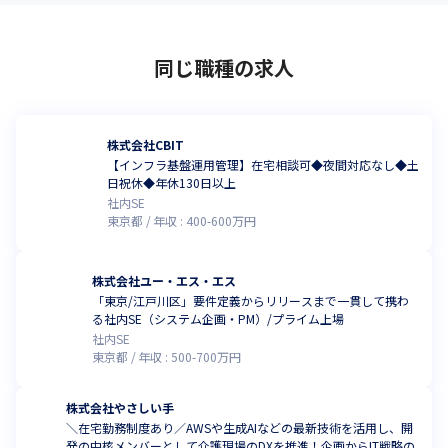
同じ職種の求人
株式会社CBIT
【インフラ基盤運用管理】在宅相談可◆夜間対応なし◆土
日祝休◆年休130日以上
社内SE
東京都
年収 :
400
-
600
万円
株式会社ユー・エス・エス
「東京/江戸川区」要件定義からリリースまで一貫して携わ
る社内SE（システム企画・PM）/プライム上場
社内SE
東京都
年収 :
500
-
700
万円
株式会社やさしい手
＼在宅勤務制度あり／AWSや生成AIなどの最新技術を活用し、開
発の中核メンバーとして介護現場のDXを推進！企画からIT戦略の