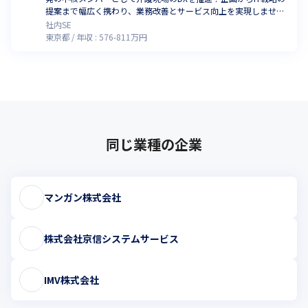
提案まで幅広く携わり、業務改善とサービス向上を実現しません
か
社内SE
東京都
年収 :
576
-
811
万円
同じ業種の企業
マンガン株式会社
株式会社京信システムサービス
IMV株式会社