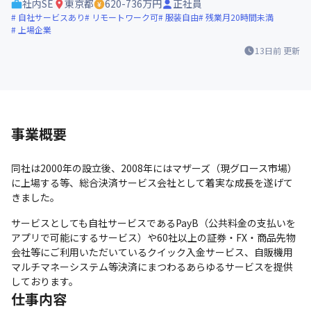
社内SE
東京都
620-736万円
正社員
自社サービスあり
リモートワーク可
服装自由
残業月20時間未満
上場企業
13日前
更新
事業概要
同社は2000年の設立後、2008年にはマザーズ（現グロース市場）
に上場する等、総合決済サービス会社として着実な成長を遂げて
きました。
サービスとしても自社サービスであるPayB（公共料金の支払いを
アプリで可能にするサービス）や60社以上の証券・FX・商品先物
会社等にご利用いただいているクイック入金サービス、自販機用
マルチマネーシステム等決済にまつわるあらゆるサービスを提供
しております。
仕事内容