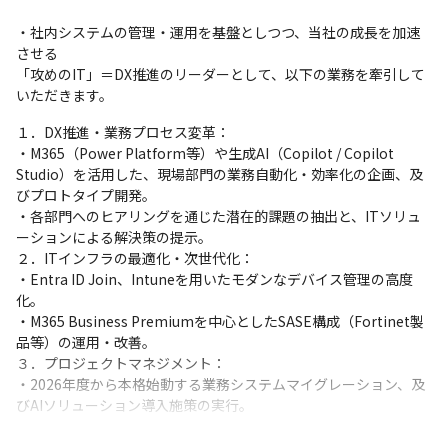
・社内システムの管理・運用を基盤としつつ、当社の成長を加速
させる

「攻めのIT」＝DX推進のリーダーとして、以下の業務を牽引して
いただきます。
１．DX推進・業務プロセス変革：

・M365（Power Platform等）や生成AI（Copilot / Copilot 
Studio）を活用した、現場部門の業務自動化・効率化の企画、及
びプロトタイプ開発。

・各部門へのヒアリングを通じた潜在的課題の抽出と、ITソリュ
ーションによる解決策の提示。

２．ITインフラの最適化・次世代化：

・Entra ID Join、Intuneを用いたモダンなデバイス管理の高度
化。

・M365 Business Premiumを中心としたSASE構成（Fortinet製
品等）の運用・改善。

３．プロジェクトマネジメント：

・2026年度から本格始動する業務システムマイグレーション、及
びAIソリューション導入施策の実行。