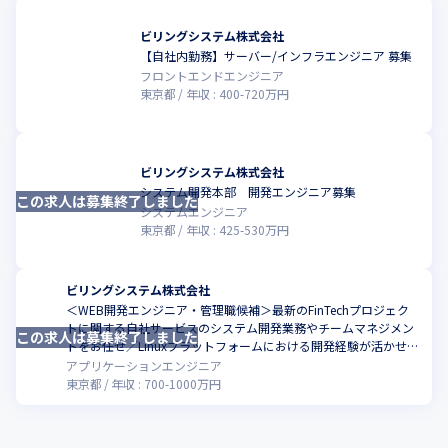
ビリングシステム株式会社
【自社内勤務】サーバー/インフラエンジニア 募集
フロントエンドエンジニア
東京都
年収 :
400
-
720
万円
ビリングシステム株式会社
システム開発本部 開発エンジニア募集
この求人は募集終了しました
システムエンジニア
東京都
年収 :
425
-
530
万円
ビリングシステム株式会社
＜WEB開発エンジニア・管理職候補＞最新のFinTechプロジェク
トに関する自社サービスのシステム開発業務やチームマネジメン
この求人は募集終了しました
トをお任せ／Linuxプラットフォームにおける開発経験が活かせま
す
アプリケーションエンジニア
東京都
年収 :
700
-
1000
万円