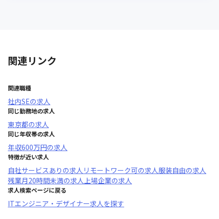
関連リンク
関連職種
社内SE
の求人
同じ勤務地の求人
東京都
の求人
同じ年収帯の求人
年収
600万円
の求人
特徴が近い求人
自社サービスあり
の求人
リモートワーク可
の求人
服装自由
の求人
残業月20時間未満
の求人
上場企業
の求人
求人検索ページに戻る
ITエンジニア・デザイナー求人を探す