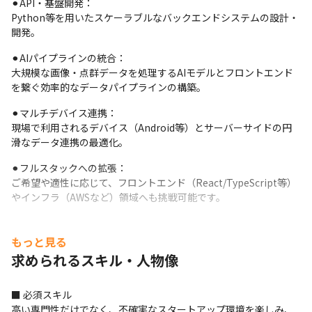
⚫︎API・基盤開発：

Python等を用いたスケーラブルなバックエンドシステムの設計・
開発。
⚫︎AIパイプラインの統合：

大規模な画像・点群データを処理するAIモデルとフロントエンド
を繋ぐ効率的なデータパイプラインの構築。
⚫︎マルチデバイス連携：

現場で利用されるデバイス（Android等）とサーバーサイドの円
滑なデータ連携の最適化。
⚫︎フルスタックへの拡張：

ご希望や適性に応じて、フロントエンド（React/TypeScript等）
やインフラ（AWSなど）領域へも挑戦可能です。
⚫︎開発プロセスの改善：

コードレビューやCI/CDの整備を通じた、チーム全体の開発品質の
もっと見る
底上げ。
求められるスキル・人物像
■ エンジニアリングマネージャーが語る、UrbanXの開発組織

実際に当社の開発組織をリードしているエンジニアリングマネー
■ 必須スキル

ジャーのインタビュー記事を公開しています。

高い専門性だけでなく、不確実なスタートアップ環境を楽しみ、