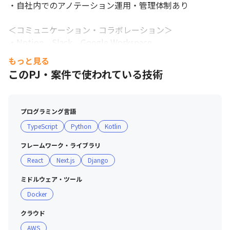
・自社内でのアノテーション運用・管理体制あり

＜コミュニケーション・コラボレーション＞

・Notion、Slack、Google Workspace

・GitHubベースの開発・コードレビュー

もっと見る
・プロダクト・事業サイドとの定期的なMTG／仕様策定
このPJ・案件で使われている技術
も担当
プログラミング言語
TypeScript
Python
Kotlin
フレームワーク・ライブラリ
React
Next.js
Django
ミドルウェア・ツール
Docker
クラウド
AWS