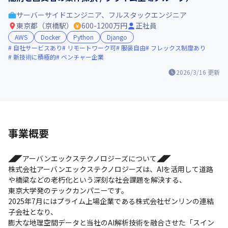
サーバーサイドエンジニア、フルスタックエンジニア
東京都（京橋駅）
600-1200万円
正社員
AWS
Docker
Python
Django
自社サービスあり
リモートワーク可
服装自由
フレックス制度あり
新技術に積極的
ベンチャー企業
2026/3/16
更新
事業概要
◢◤アーバンエックステクノロジーズについて◢◤

株式会社アーバンエックステクノロジーズは、AIを活用して道路
や橋梁などの老朽化という深刻な社会課題を解決する、

東京大学発のテックカンパニーです。

2025年7月にはプライム上場企業である株式会社ゼンリンの連結
子会社となり、

膨大な地理空間データと当社のAI解析技術を融合させた「スイン