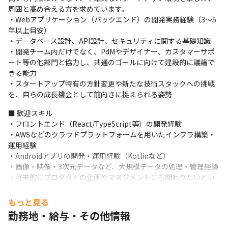
プロダクト開発の考え方やチームづくり、日々向き合っている課
周囲と高め合える方を求めています。

題感について、よりリアルに知っていただけます。
・Webアプリケーション（バックエンド）の開発実務経験（3〜5
年以上目安） 

▼インタビュー記事はこちら

・データベース設計、API設計、セキュリティに関する基礎知識

https://note.com/urbanx_tech/n/n2383bcc65cd6
・開発チーム内だけでなく、PdMやデザイナー、カスタマーサポ
ート等の他部門と協力し、共通のゴールに向けて建設的に議論で
きる能力

・スタートアップ特有の方針変更や新たな技術スタックへの挑戦
を、自らの成長機会として前向きに捉えられる姿勢
■ 歓迎スキル

・フロントエンド（React/TypeScript等）の開発経験

・AWSなどのクラウドプラットフォームを用いたインフラ構築・
運用経験

・Androidアプリの開発・運用経験（Kotlinなど）

・画像・映像・3次元データなど、大規模データの処理・管理経験

・将来的にプロダクトの企画やマネジメントにも関わりたいとい
う意欲
もっと見る
■ 求める人物像

勤務地・給与・その他情報
当社が求めるのは、現場で起きている事実を起点に考え、自ら問