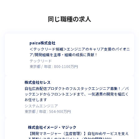
同じ職種の求人
paiza株式会社
＜テックリード候補＞エンジニアのキャリア支援のパイオニ
ア/開発組織を主導・組織の成長に貢献！
テックリード
東京都
年収 :
800
-
1100
万円
株式会社セレス
自社広告配信プロダクトのフルスタックエンジニア募集！／バ
ックエンドからフロントエンドまで、一気通貫の開発を幅広く
お任せします
システムエンジニア
東京都
年収 :
504
-
900
万円
株式会社イメージ・マジック
【開発マネージャー（生産管理）】自社Webサービスを支え
る基幹システムのマネジメント／自社内開発100％