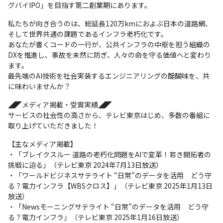
グバイIPO」を目指す第二創業期にあります。
私たちが向き合うのは、総延長120万kmにおよぶ日本の道路網、
そして世界共通の課題であるインフラ老朽化です。

あなたが書くコードの一行が、公共インフラの中枢を担う組織の
DXを推進し、事故を未然に防ぎ、人々の命を守る価値へと変わり
ます。

最先端のAI技術を社会実装するエンジニアリングの醍醐味を、共
に味わいませんか？
◢◤メディア掲載・受賞実績◢◤

サービスの社会性の高さから、テレビ東京はじめ、多数の番組に
取り上げていただきました！
【主なメディア掲載】

・「ブレイクスルー 道路の老朽化問題をAIで変革！若き開拓者の
挑戦に迫る」（テレビ東京 2024年7月13日放送）

・「ワールドビジネスサテライト “日常”のデータを活用　どう守
る？電力インフラ【WBSクロス】」（テレビ東京 2025年1月13日
放送）

・「Newsモーニングサテライト “日常”のデータを活用　どう守
る？電力インフラ」（テレビ東京 2025年1月16日放送）