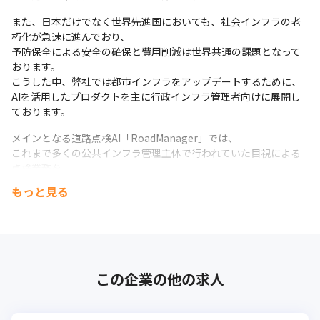
また、日本だけでなく世界先進国においても、社会インフラの老
朽化が急速に進んでおり、

予防保全による安全の確保と費用削減は世界共通の課題となって
おります。

こうした中、弊社では都市インフラをアップデートするために、

AIを活用したプロダクトを主に行政インフラ管理者向けに展開し
ております。
メインとなる道路点検AI「RoadManager」では、

これまで多くの公共インフラ管理主体で行われていた目視による
点検業務を、

AIに置き換えることで正確かつスピーディな道路損傷の点検を行
もっと見る
うことを可能にしております。
既に多くのご依頼を頂いており、東京都、神奈川県など主要都道
府県でも本格導入に至っております。
直近では、道路領域で培った AI解析・データ処理技術を活用し、

この企業の他の求人
鉄道・物流・エネルギーなど民間インフラ事業者へソリューショ
ンを横展開。

都市インフラ全体を対象とする事業拡大を加速しています。