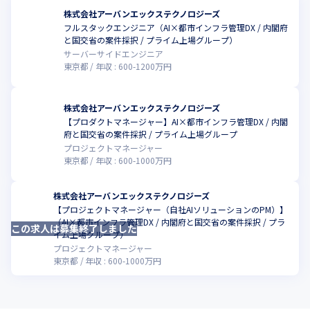
株式会社アーバンエックステクノロジーズ
【2025年7月 株式会社ゼンリンの連結子会社へ】

フルスタックエンジニア（AI×都市インフラ管理DX / 内閣府
2025年7月に、東証プライム上場の株式会社ゼンリンの連結子会
と国交省の案件採択 / プライム上場グループ）
社となりました。

サーバーサイドエンジニア
ゼンリンの膨大な地理空間データと弊社のAI技術を掛け合わせ、

東京都
年収 :
600
-
1200
万円
全国の公共インフラ維持管理者・企業へより高度なインフラ管理
ソリューションを提供し、

社会課題の解決とDX推進に寄与するとともに、さらなる収益成長
株式会社アーバンエックステクノロジーズ
を目指しています。
【プロダクトマネージャー】AI×都市インフラ管理DX / 内閣
府と国交省の案件採択 / プライム上場グループ
プロジェクトマネージャー
東京都
年収 :
600
-
1000
万円
株式会社アーバンエックステクノロジーズ
【プロジェクトマネージャー（自社AIソリューションのPM）】
（AI×都市インフラ管理DX / 内閣府と国交省の案件採択 / プラ
この求人は募集終了しました
イム上場グループ）
プロジェクトマネージャー
東京都
年収 :
600
-
1000
万円