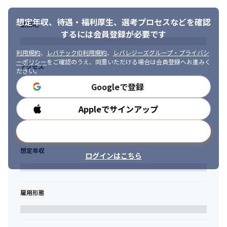
いを立てて動ける方です。

職種や役割にとらわれず、「それは今、事業として本当に必要
想定年収、待遇・福利厚生、
選考プロセスなどを確認
か」という視点で行動し、気づいた課題を自分ごととして拾いに
勤務地
いけることを重視しています。

するには会員登録が必要です
また、仮説と実行を繰り返しながら学び続ける姿勢を持ち、オー
プンな対話の中で周囲を巻き込み、プロダクトや組織を前に進め
利用規約
、
レバテックID利用規約
、
レバレジーズグループ・プライバシ
ーポリシー
をご確認のうえ、同意いただける場合は会員登録へお進みく
られる方を歓迎します。
アクセス
ださい。
・ミッション・ビジョンに共感し、実現に向けて自律的に動ける
Googleで登録
方

・ユーザーを理解しようとし、ユーザーの成功を喜べる方

Appleでサインアップ
勤務時間
・新たな役割や業務領域にも果敢に挑戦できる方
メールアドレスで登録
想定年収
ログインはこちら
雇用形態