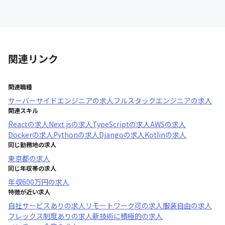
関連リンク
関連職種
サーバーサイドエンジニア
の求人
フルスタックエンジニア
の求人
関連スキル
React
の求人
Next.js
の求人
TypeScript
の求人
AWS
の求人
Docker
の求人
Python
の求人
Django
の求人
Kotlin
の求人
同じ勤務地の求人
東京都
の求人
同じ年収帯の求人
年収
600万円
の求人
特徴が近い求人
自社サービスあり
の求人
リモートワーク可
の求人
服装自由
の求人
フレックス制度あり
の求人
新技術に積極的
の求人