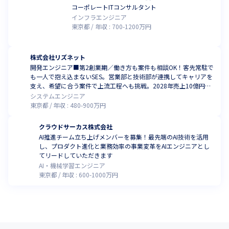
コーポレートITコンサルタント
インフラエンジニア
東京都
年収 :
700
-
1200
万円
株式会社リズネット
開発エンジニア■第2創業期／働き方も案件も相談OK！客先常駐で
も一人で抱え込まないSES。営業部と技術部が連携してキャリアを
支え、希望に合う案件で上流工程へも挑戦。2028年売上10億円を
目指す会社づくりにも関われる開発エンジニア
システムエンジニア
東京都
年収 :
480
-
900
万円
クラウドサーカス株式会社
AI推進チーム立ち上げメンバーを募集！最先端のAI技術を活用
し、プロダクト進化と業務効率の事業変革をAIエンジニアとし
てリードしていただきます
AI・機械学習エンジニア
東京都
年収 :
600
-
1000
万円