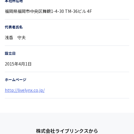
本社所在地
福岡県
福岡市中央区舞鶴1-4-30
TM-36ビル 4F
代表者氏名
浅香 守夫
設立日
2015年4月1日
ホームページ
http://livelynx.co.jp/
株式会社ライブリンクス
から