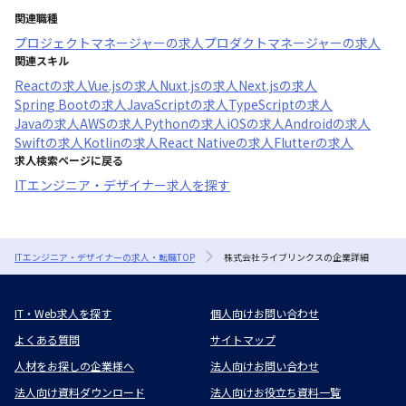
関連職種
プロジェクトマネージャー
の求人
プロダクトマネージャー
の求人
関連スキル
React
の求人
Vue.js
の求人
Nuxt.js
の求人
Next.js
の求人
Spring Boot
の求人
JavaScript
の求人
TypeScript
の求人
Java
の求人
AWS
の求人
Python
の求人
iOS
の求人
Android
の求人
Swift
の求人
Kotlin
の求人
React Native
の求人
Flutter
の求人
求人検索ページに戻る
ITエンジニア・デザイナー求人を探す
ITエンジニア・デザイナーの求人・転職TOP
株式会社ライブリンクスの企業詳細
IT・Web求人を探す
個人向けお問い合わせ
よくある質問
サイトマップ
人材をお探しの企業様へ
法人向けお問い合わせ
法人向け資料ダウンロード
法人向けお役立ち資料一覧