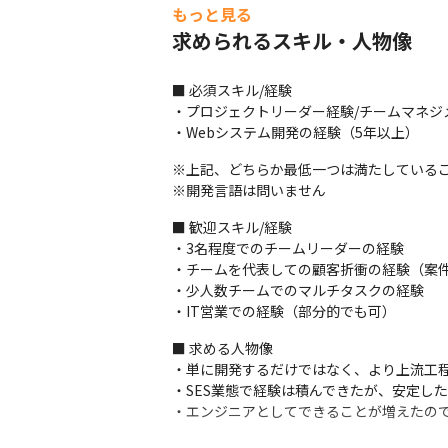
もっと見る
求められるスキル・人物像
■ 必須スキル/経験

・プロジェクトリーダー経験/チームマネジ
・Webシステム開発の経験（5年以上）
※上記、どちらか最低一つは満たしているこ
※開発言語は問いません
■ 歓迎スキル/経験

・3名程度でのチームリーダーの経験

・チームを代表しての顧客折衝の経験（案件
・少人数チームでのマルチタスクの経験

・IT営業での経験（部分的でも可）
■ 求める人物像

・単に開発するだけではなく、より上流工程
・SES業態で経験は積んできたが、安定し
・エンジニアとしてできることが増えたの