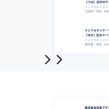
【大阪】運用保守
インフラエンジニ
大阪府
年収 :
488
インフォテック・
【東京】監視オペ
インフラエンジニ
東京都
年収 :
500
株式会社日本アク