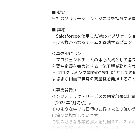
■ 概要

当社のソリューションビジネスを担当する
■ 詳細

・Salesforceを使用したWebアプリケーシ
・少人数からなるチームを管轄するプロジェ
＜具体的には＞

・プロジェクトチームの中心人物として各
ら要件定義を始めとする上流工程業務からサ
・ プログラミング開発の“技術者”として
まざまな側面で自身の裁量権を発揮するこ
＜募集背景＞

インフォテック・サービスの開発部署は比較
（2025年7月時点）。

そのような中でも日頃のお客さまとの強い
は徐々に増加しています。

今後のさらなる業務拡大を見据えて、スキ
ながら活躍できる方を探しています。

部署の変革期であるフェーズにおいて、私