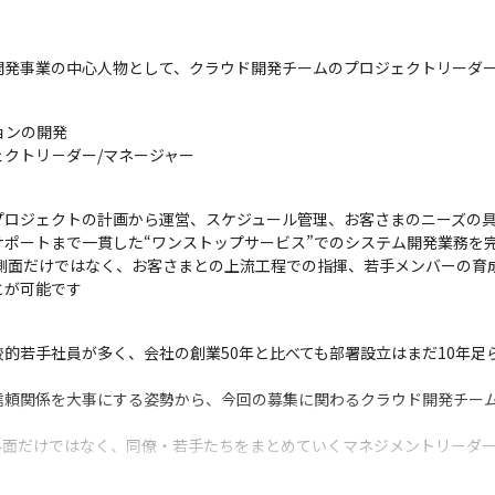
開発事業の中心人物として、クラウド開発チームのプロジェクトリーダー
ョンの開発

クトリ－ダー/マネージャー
プロジェクトの計画から運営、スケジュール管理、お客さまのニーズの
ポートまで一貫した“ワンストップサービス”でのシステム開発業務を完
の側面だけではなく、お客さまとの上流工程での指揮、若手メンバーの育
とが可能です
的若手社員が多く、会社の創業50年と比べても部署設立はまだ10年足
信頼関係を大事にする姿勢から、今回の募集に関わるクラウド開発チー
ル面だけではなく、同僚・若手たちをまとめていくマネジメントリーダ
たちとともに「一緒になり開発ビジネスをしていこう」という仲間を大