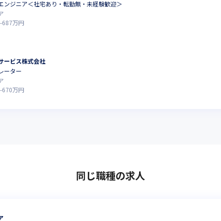
エンジニア＜社宅あり・転勤無・未経験歓迎＞
ア
-
687
万円
サービス株式会社
レーター
ア
-
670
万円
同じ職種の求人
ア