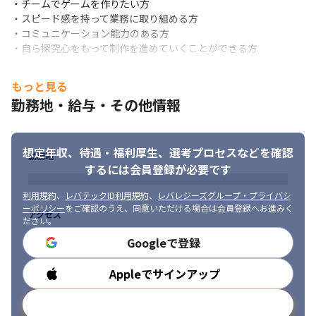
・チームでゲームを作りたい方

・スピード感を持って業務に取り組める方

・コミュニケーション能力のある方

・自ら探究心をもって制作を進めていくことができる方
もっと見る
勤務地・給与・その他情報
想定年収、待遇・福利厚生、
選考プロセスなどを確認
勤務地
するには会員登録が必要です
利用規約
、
レバテックID利用規約
、
レバレジーズグループ・プライバシ
ーポリシー
をご確認のうえ、同意いただける場合は会員登録へお進みく
アクセス
ださい。
Googleで登録
Appleでサインアップ
勤務時間
メールアドレスで登録