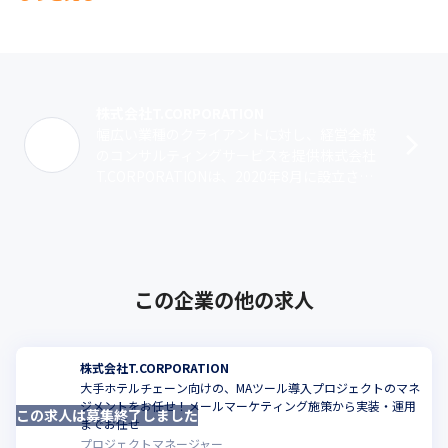
株式会社T.CORPORATION
幅広い業種のクライアントに対し、経営全般
のコンサルティングサービスを提供株式会社
T.CORPORATIONは、2020年8月に設立され
ました。現在は主に経営コンサルティング事
業を展開しており、業務支援･･･
この企業の他の求人
株式会社T.CORPORATION
大手ホテルチェーン向けの、MAツール導入プロジェクトのマネ
ジメントをお任せ！メールマーケティング施策から実装・運用
この求人は募集終了しました
こ
までお任せ
プロジェクトマネージャー