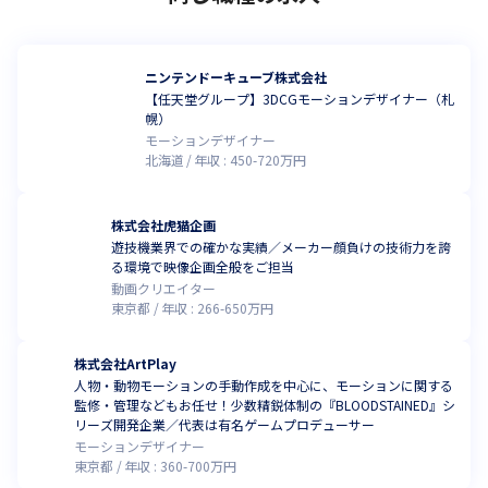
ニンテンドーキューブ株式会社
【任天堂グループ】3DCGモーションデザイナー（札
幌）
モーションデザイナー
北海道
年収 :
450
-
720
万円
株式会社虎猫企画
遊技機業界での確かな実績／メーカー顔負けの技術力を誇
る環境で映像企画全般をご担当
動画クリエイター
東京都
年収 :
266
-
650
万円
株式会社ArtPlay
人物・動物モーションの手動作成を中心に、モーションに関する
監修・管理などもお任せ！少数精鋭体制の『BLOODSTAINED』シ
リーズ開発企業／代表は有名ゲームプロデューサー
モーションデザイナー
東京都
年収 :
360
-
700
万円