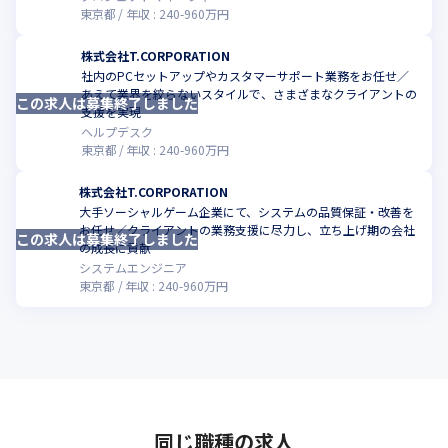
東京都
年収 :
240
-
960
万円
株式会社T.CORPORATION
社内のPCセットアップやカスタマーサポート業務をお任せ／
あえて業界を絞らないスタイルで、さまざまなクライアントの
この求人は募集終了しました
こ
支援を実現
ヘルプデスク
東京都
年収 :
240
-
960
万円
株式会社T.CORPORATION
大手ソーシャルゲーム企業にて、システムの品質保証・改善を
お任せ／クライアントの業務支援に尽力し、立ち上げ期の会社
この求人は募集終了しました
こ
の成長に貢献
システムエンジニア
東京都
年収 :
240
-
960
万円
同じ職種の求人